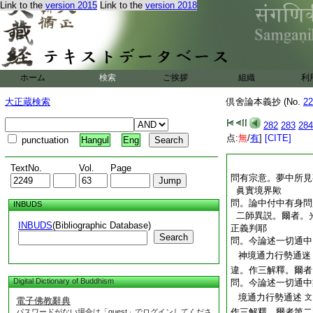
Link to the
version 2015
Link to the
version 2018
ホーム
検索
ご挨拶
組織
利
大正蔵検索
倶舍論本義抄 (No.
22
282
283
284
点:
無
/
有
]
[CITE]
punctuation
Hangul
Eng
TextNo.
Vol.
Page
問
有宗意。夢中所見
眞實境界歟
問。論中付中有身問
INBUDS
二師異説。爾者。
INBUDS
(Bibliographic Database)
正義判耶
Search
問。今論述一切通中
神境通力行勢通迷
違。作三解釋。爾者
Digital Dictionary of Buddhism
問。今論述一切通中
境通力行勢通述
文
電子佛教辭典
作三解釋。爾者第二
パスワードがない場合は「guest」でログインしてくださ