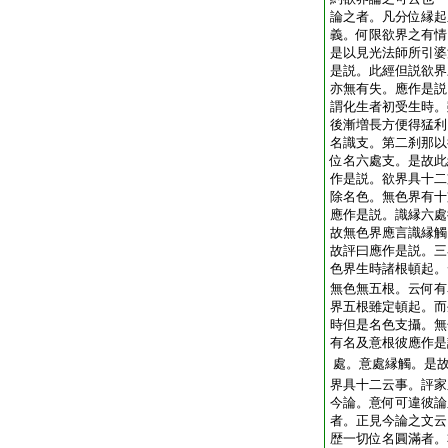
論之者。凡分位縁起
義。何限欲界之有情
是以見光法師所引婆
是説。此經但説欲界
亦無有失。應作是説
謂化生者初受生時。
後漸増長方便得猛利
名識支。第二刹那以
位名六處支。是故此
作是説。欲界具十二
除名色。無色界有十
應作是説。識縁六處
故
無色界應言識縁觸
故評曰應作是説。三
色界生時諸根頓起。
無色無五根。云何有
界五根雖定頓起。而
時但是名色支攝。無
有名及意根
彼應作是
處。意處縁觸。是
界具十二云事。評家
今論。意何可違彼論
者。正見今論之文云
歴一切位名圓滿者。