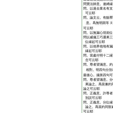
問
寶法師意。連縛縁
問。以過去業名有支
可云耶
問。論文云。有餘釋
意。爲無明因等
文
可云耶
問。以無漏心現前位
問
以威儀工巧通果三
位縁起可云耶
問。以他界他地有漏
縁起可云耶
問。當處付明十二縁
念可云耶
問。尊者望滿意。約
相對。明四句分別
最後心。攝第四句可
問。尊者望滿意。分
果論之。爲當兼約
論之可云耶
問。正義意。許尊者
別説可云耶
問。正義意。分位縁
論之。爲當約同類
可云耶