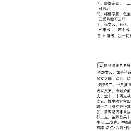
問。經部宗意。十二
可云耶
問。經部宗意。色無
三受爲體可云耶
問。論文云。有説。
如來出世。若不出
住
爾者。説一切
文
1
倶舍論第九卷抄
問
頌文云。如是諸
廢立之耶
進云。頌
後際各二。中八據
既立八支。准知於前
支。豈非二十四支哉
支者。於中際宜立四
際十二之廢立未得其
答。前際是因非果故
行二支。後際是果非
生･老二支也。中際
有識･名色･六處･