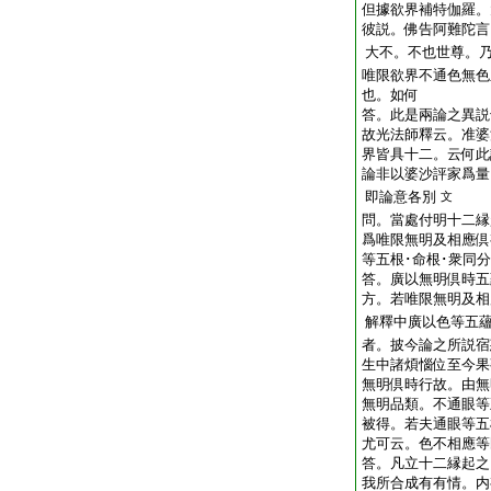
但據欲界補特伽羅。
彼説。佛告阿難陀言
大不。不也世尊。
唯限欲界不通色無色
也。如何
答。此是兩論之異説
故光法師釋云。准婆
界皆具十二。云何此
論非以婆沙評家爲量
即論意各別
文
問。當處付明十二縁
爲唯限無明及相應倶
等五根･命根･衆同
答。廣以無明倶時五
方。若唯限無明及相
解釋中廣以色等五
者。披今論之所説宿
生中諸煩惱位至今果
無明倶時行故。由無
無明品類。不通眼等
被得。若夫通眼等五
尤可云。色不相應等
答。凡立十二縁起之
我所合成有有情。内