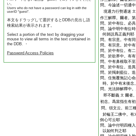
い。
問。今論述一切通中
Users who do not have a password can log in with the
境通力行勢通迷
文
userID "guest".
作三解釋。爾者。第
本文をドラッグして選択するとDDBの見出し語
問。於中有位。必具
検索結果が表示されます。
問。論中明中有位時
何師説爲正義判耶
Select a portion of the text by dragging your
mouse to view all terms in the text contained in
問。有宗意。中有同
the DDB. ・
問。有宗意。於中有
問。於中有位。有二
Password Access Policies
問。於欲界中。有有
問。中有鼻根取不至
問。於中有位。造異
問。於羯刺藍位。造
問。住無覆無記心命
時。於中有末後念
問。光法師解釋中。
即不斷義
爾者
文
初念。爲當指生有初
問。頌文云。前三
於輪王二佛中。有
倒心可云耶
問。論中付明四種入
以如何判之耶