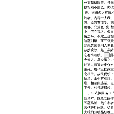
外有我所眼等。是無
故相續不斷也。與彼
也。則總名之有情
許者。内尋士夫我。
無。既無有能受用我
用耶。只於色･受･
上。假立我名。假立
用之時。令此五蘊相
諸蘊則壞。而三乘賢
除此業煩惱則入無餘
欲妙境故。起三業諸
忘有情相續。
1
謂
令知之。爲令厭之。
於過去遠遠未來永永
生死。略作三世兩重
之相生。故彼偈頌上
所爲。由中有相續。
増。相續由惑業。更
下云。如是諸縁起。
二。中八據圓滿
文
位爲本。既取位位作
五蘊爲體。然立名者
云傳許約位説。從勝
夫唯約無明品類唯三