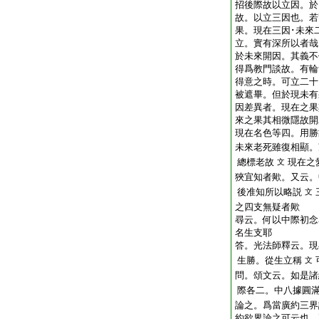
招後際故以立因。於
故。以立三因也。若
果。現在三因･未來
立。實有深所以者哉
於未來開因。其義不
得爲教門談故。有輪
得意之時。可立二十
被遮畢。但於現未有
因差異者。現在之果
來之果其相微隱故開
現在名色等四。用勝
未來老死雖復相顯。
總標老故
現在之
文
狹宜知者歟。又云。
後准知所以略説
文
之四支無疑者歟
尋云。何以中際初念
名生支耶
答。光法師釋云。現
生勝。從生立稱
文
問。頌文云。如是諸
際各二。中八據圓
論之。爲當廣約三界
約欲界論之可云也