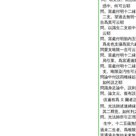
惑中。何可云耶
問。當處付明十二縁
二支。望過去無明
合爲異可云耶
問。以識生二支前中
云耶
問。當處付明胎内五
爲名色支攝爲當六
問
愛支唯限一念可云
問。當處付明十二縁
局引業。爲當通滿
問。當處付明十二縁
支。唯限染汚性可
問
論中付説四種縁起
如何説之耶
問
識身足論中。説刹
問。論文云。復有説
倶遍有爲
爾者
文
問。光法師述連縛縁
其二釋意。如何判
問。光法師所引正理
生中。十二五蘊無
過未二生者。爲唯限
當通過去無始未來無