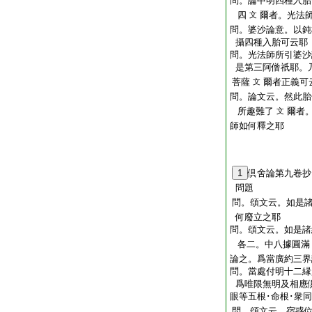
問。論中明四種入胎
四
爾者。光法
文
問。婆沙論意。以鈍
攝四種入胎可云耶
問。光法師所引婆沙
是第三阿僧祇耶。
菩薩
爾者正義可
文
問。論文云。然此胎
所趣難了
爾者
文
師如何釋之耶
1
倶舍論第九卷抄
問題
問。頌文云。如是
何廢立之耶
問。頌文云。如是諸
各二。中八據圓滿
論之。爲當廣約三界
問。當處付明十二縁
爲唯限無明及相應
眼等五根･命根･衆
問。頌文云。宿惑