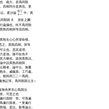
也
兩方。若爲同類
。四相同分是異也。更
百三
是以。婆沙論
中。異
十一
爲同類因
若依之爾
見
行蘊攝也。何不爲同類
異熟四相與等流四相。
異熟生心心所望命根。
思之。異熟四相。與等
可云也。思其道理。
力是強。雖不似色不
其力猶劣。故與異熟法。
論中説異熟四相與
云難者。論中云。無覆
熟生。威儀路。工巧處。
。能與四三二一爲因。
儀無記等。爲同類因云文
ヲ
疑無色界非心爲因法
答。可思之也
遍行因耶
答。可爲遍
爲遍行因者。＊更遍行
因哉。是以。餘卷論云。