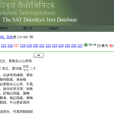
用条件
使い方
English
49_
宗性
撰 ) in Vol. 00
215
216
217
218
219
220
221
222
223
224
225
226
227
[行番号:
無
/
此文。異熟生心心所與
百四
加之。婆沙論
二十
見
十六
。以諸有所縁根。望命
擧同類因。准命根
以異熟生心心所。不爲
。故任此等文理。知無
。於無記四蘊。展轉
難者。無記四蘊。展轉
類因。不云悉皆爲同
流同分。可爲同類因耶