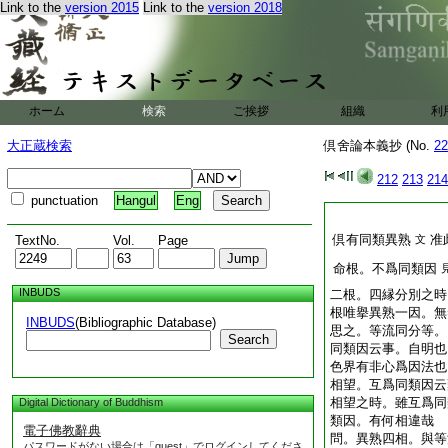
Link to the
version 2015
Link to the
version 2018
ホーム
検索
ご挨拶
組織
利
大正蔵検索
倶舍論本義抄 (No.
22
212
213
214
punctuation
Hangul
Eng
倶有同類異熟
准
TextNo.
Vol.
Page
文
命根。不爲同類因
INBUDS
二根。四縁分別之時
根唯擧異熟一因。無
INBUDS
(Bibliographic Database)
思之。等流同分等。
Search
同類因云事。自明也
色界有非心爲因法也
相望。互爲同類因云
相望之時。雖互爲同
Digital Dictionary of Buddhism
類因。有何相違哉
電子佛教辭典
問。異熟四相。與等
パスワードがない場合は「guest」でログインしてくださ