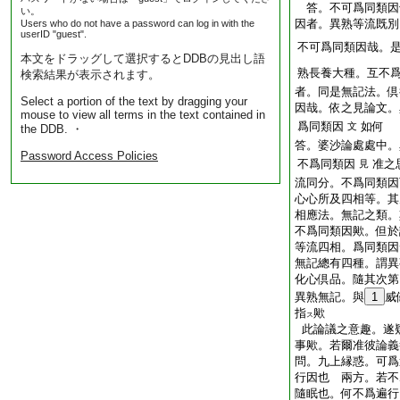
答。不可爲同類因
い。
因者。異熟等流既別
Users who do not have a password can log in with the
userID "guest".
不可爲同類因哉。
本文をドラッグして選択するとDDBの見出し語
熟長養大種。互不
検索結果が表示されます。
者。同是無記法。倶
Select a portion of the text by dragging your
因哉。依之見論文。
mouse to view all terms in the text contained in
爲同類因
如何
文
the DDB. ・
答。婆沙論處處中。
Password Access Policies
不爲同類因
准之
見
流同分。不爲同類因
心心所及四相等。其
相應法。無記之類。
不爲同類因歟。但於
等流四相。爲同類因
無記總有四種。謂異
化心倶品。隨其次第
異熟無記。與
1
威
指
歟
ス
此論議之意趣。遂
事歟。若爾准彼論義
問。九上縁惑。可爲
行因也
兩方。若不
隨眠也。何不爲遍行