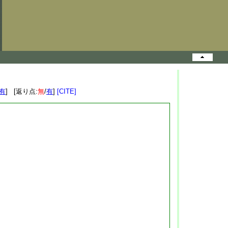
有
] [返り点:
無
/
有
]
[CITE]