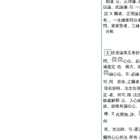
相違
云。正理據
一
二
以論。此論據
引
一
レ
二
説
爾者。正理論
文
有
。一生總衆同分
一
問。家家聖者。三緣
分歟
1
倶舍論第五卷抄
問。
心位。必
滅盡定
也
兩方。
一
細心位。不
必緣
三
可
同
若依
之爾者
レ
レ
現在前時。法念住
定
者。何可
限
法
一
レ
二
餘處解釋
云。入心
一
故。故唯有漏出心。
種
文
此釋無
諍。
一
レ
何
答。光法師。引
婆
下
爾所心心所法
即有
一
二