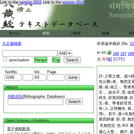
Link to the
version 2015
Link to the
version 2018
ホーム
検索
ご挨拶
組織
利
大正蔵検索
倶舍論本義抄 (No.
22
186
187
188
点:
有
/
無
]
[CITE]
punctuation
Hangul
Eng
TextNo.
Vol.
Page
許
入聖之後。成
下
也云難
者。無想定
甲
雖
成
就之
。聖者
INBUDS
レ
二
一
天
。故永不
受
彼
一
レ
二
INBUDS
(Bibliographic Database)
終生
於第四靜慮
於
二
一
Search
文
者。尊者妙音意。
上
有
入
正性離生
者
下
二
一
上
理
。若不
退
失無
甲
レ
第四靜慮
容
受
無
Digital Dictionary of Buddhism
一
レ
二
失無想定
也
重
爲言
一
電子佛教辭典
迴心入聖
。猶不
退
パスワードがない場合は「guest」でログインしてくださ
一
レ