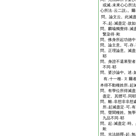
或滅
未來心心所法
二
心所法
云二説
。爾
一
上
問。論文云。此滅
不
起
滅盡定
故如
レ
二
一
問。麟喩獨覺得
滅
二
繋染得
歟
一
問。佛身所起功徳中
問。論主意。可
存
レ
二
問。正理論意。滅盡
耶
問。身證不還果聖者
不同
耶
一
問。婆沙論中。述
二
有
十一種
爾
文
二
一
本得不動種姓所
起
レ
問。有學位所得滅盡
盡定。其體可
同耶
レ
問。離
非想非非想
二
所
起滅盡定
可
有
レ
一
レ
問。聲聞種姓。無學
九品不同
耶
一
問。起
滅盡定
時。
二
一
歟
問。光法師釋
起
無
下
二