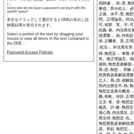
四靜慮
。容
受
無
い。
一
レ
二
Users who do not have a password can log in with the
事也。而今此人。必
userID "guest".
之後。永不
受
無想
レ
二
問。正理論意。内法
本文をドラッグして選択するとDDBの見出し語
可
有耶
答。不
可
検索結果が表示されます。
レ
レ
此義
者。内法異生
一
Select a portion of the text by dragging your
脱𣵀槃
。由
何初起
一
レ
mouse to view all terms in the text contained in
依
之爾者。見
正理
レ
二
the DDB. ・
此法
。外法異生所
一
Password Access Policies
得
無想定
。寧無
二
一
下
答。彼正理論文。偈
彼執
無想是眞解脱
二
一
爲
證
無想
。而修
レ
二
一
二
想異熟是眞解脱𣵀
之人。爲
證
彼解脱
レ
二
而内法異生不
執
無
レ
二
無想定是眞出離道
一
難
有歟。但於
正理
レ
二
之文
者。述
無想定
一
下
義意。許
修
無想定
下
二
迴心爲
内法異生
之
二
一
異生得
無想定
也。
二
一
無想異熟是眞解脱
道。初起
無想定
。
二
一