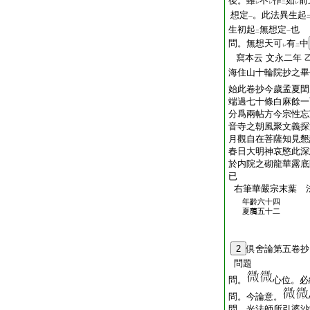
後。雖
不
作
如
前
レ
レ
二
レ
想定
。此法異生起
一
生初起
無想定
也
二
一
問。無想天可
有
中
レ
二
寫本云
文永二年
海住山十輪院抄之畢
始此卷抄今歲孟夏閏
端過七十條白⿇餘一
分爲兩帖方今宗性忘
音寺之朝風聚文義探
月觀自在菩薩知見懇
春日大明神哀愍此深
於内院之砌龍華露底
已
右筆華嚴宗末葉
法
年齡六十四
夏﨟五十二
2
倶舍論第五卷抄
問題
問。
心位。必
問。今論意。
問。光法師所引婆沙