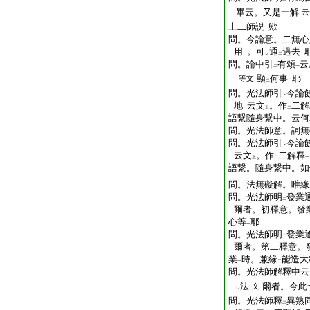
畢云。又是一解
云
上二師説
歟
一
問。今論意。二無心
用
。可
通
過去
一
レ
二
一
問。論中引
有頌
云
二
一
顯
何事
耶
等文
二
一
問。光法師引
今論
下
地
云文
。作
二解
一
上
二
語繋隨身繋中。云何
問。光法師意。詞無
問。光法師引
今論
下
云文
。作
二解釋
上
二
一
語繋。隨身繋中。如
問。法無礙解。唯緣
問。光法師明
發業
二
爾者。初釋意。發
心等
耶
一
問。光法師明
發業
二
爾者。第二釋意。
業
時。兼緣
能造大
一
二
問。光法師解釋中云
法
爾者。今此
文
レ
問。光法師釋
異熟
二