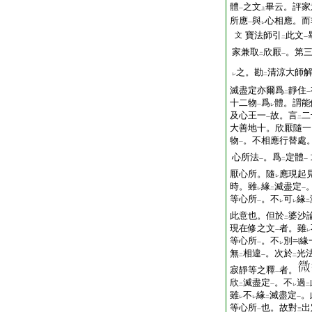
體
之文
畢云。評家
一
上
所應
與
心相應。而
一
レ
寶法師引
此文
文
二
一
家兼取
欣厭
。第
二
一
之。勘
清涼大師
レ
二
滅盡定亦爾爲
靜住
二
一
十二物
爲
體。謂能
一
レ
及心王一
故。言
二
一
二
大善地十。欣厭隨一
物
。不相應行替處
一
心所法
。爲
定體
一
二
一
厭心所。隨
應現起
レ
時。雖
緣
滅盡定
レ
二
一
等心所
。不
可
緣
一
レ
レ
二
此意也。但於
婆沙
二
現在修之文
者。雖
一
レ
等心所
。不
別
緣
一
レ
無
相違
。次於
光
二
一
二
寂靜等之釋
者。
一
欣
滅盡定
。不
過
二
一
レ
二
雖
不
緣
滅盡定
。
レ
レ
二
一
等心所
也。故對
出
一
三