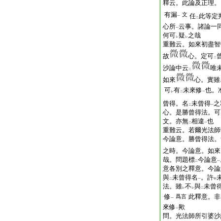
釋云。此論及正理。
有漏
文
任
此等定
一
二
心所
云事。諸論一
一
何可
疑
之哉
レ
レ
重難云。如來初盡智
故
心。定可
二
沙論中云
唯
二
如來
心。實雖
可
有
未來修
也。
レ
二
一
曾得。名
未曾得
之
二
一
心。是勝曾得法。可
文。亦無
相違
也
二
一
重難云。若爾光法師
今論意。勝曾得法。
之時。今論意。如來
哉。問題標
今論意
二
一
意各別之釋意。今論
與
未曾得名
。許
二
一
中
法。雖
不
與
未曾
レ
レ
二
修
此釋意。非
爲言
一
來修
歟
一
問。光法師所引婆沙