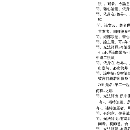
説
。爾者。今論意
一
問。雜心論意。依身
問。依身在
色界
。
二
一
歟
問。論文云。尊者
世友者。四種婆多
問。經部宗意。善心
問。論主意。可
存
レ
二
問。光法師釋
今論
二
引
正理論由業所引
二
相違二説歟
問。依身在
欲界
。
二
一
出定時。必命終歟
問。論中解
發智論
下
彼言何義若所依身
是名
第二一起
乃至
二
何釋
之耶
レ
問。光法師出
倶非
二
有
。補特伽羅。
一
有
。補特伽羅者。
一
問。有宗意。住異滅
問。光法師明
有爲
二
爾者。初師意。合
二
問。光法師明
有爲
二