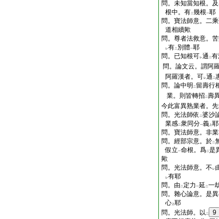
問。未知當知根。及
根中。有
幾根
耶
二
一
問。寶法師意。二乘
道相續歟
問。尊者法救意。苦
有
別體
耶
レ
二
一
問。已知根可
通
有
レ
二
問。論文云。謂阿羅
阿羅漢者。可
通
レ
二
問。論中明
留壽行
二
業。則皆轉招
壽
二
今此富異熟業者。先
問。光法師依
婆沙
二
業感
衆同分
義
耶
二
一
上
問。寶法師意。非業
問。經部宗意。於
二
假立
命根。爲
是
一
二
歟
問。光法師意。不
レ
有耶
レ
問。由
定力
延
一
二
一
二
問。雜心論意。是異
心
耶
上
問。光法師。以
9
二