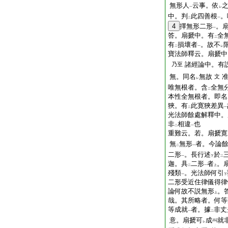
無形人
云事。依
一
レ
中。判
此四善根
。
二
一
4
擇無形二形
。
一
答。扇搋中。有
全
二
有
損壞者
。故不
二
一
レ
寶法師釋云。扇搋中
諸經論中。有
乃至
無。同名
無故
文
レ
唯無根者。含
全無
二
本性全無根者。即名
狹。有
此寛狹差異
二
一
光法師餘處解釋中。
非
相違
也
二
一
重難云。若。扇搋寛
無
無形
者。今論
二
一
二形
。長行述
於
一
下
二
迦。具
二形
者
。
二
一
上
殘類
。光法師何引
一
下
二形受近住律儀得律
論何故不説無形
。
上
哉。其所略者。何等
等成就
者。據
非丈
一
二
意。扇搋可
成
就
レ