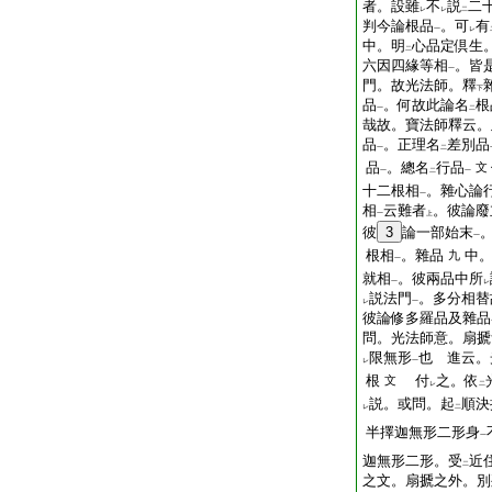
者。設雖
不
説
二
レ
レ
二
判今論根品
。可
有
一
レ
中。明
心品定倶生
二
六因四緣等相
。皆
一
門。故光法師。釋
下
品
。何故此論名
根
一
二
哉故。寶法師釋云。
品
。正理名
差別品
一
二
品
。總名
行品
文
一
二
一
十二根相
。雜心論
一
相
云難者
。彼論廢
一
上
彼
3
論一部始末
一
根相
。雜品
中
九
一
就相
。彼兩品中所
一
レ
説法門
。多分相替
レ
一
彼論修多羅品及雜品
問。光法師意。扇搋
限無形
也
進云。
レ
一
根
付
之。依
文
レ
二
説。或問。起
順決
レ
二
半擇迦無形二形身
一
迦無形二形。受
近
二
之文。扇搋之外。別