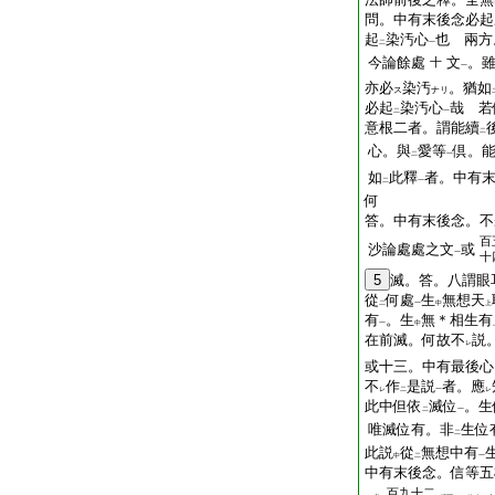
問。中有末後念必起
起
染汚心
也
兩方
二
一
今論餘處
文
。
十
一
亦必
染汚
。猶如
ス
ナリ
必起
染汚心
哉
若
二
一
意根二者。謂能續
二
心。與
愛等
倶。
二
一
如
此釋
者。中有
二
一
何
答。中有末後念。不
百
沙論處處之文
或
一
十
5
滅。答。八謂眼
從
何處
生
無想天
二
一
中
上
有
。生
無＊相生有
一
中
在前滅。何故不
説
レ
或十三。中有最後心
不
作
是説
者。應
レ
二
一
レ
此中但依
滅位
。生
二
一
唯滅位有。非
生位
二
此説
從
無想中有
中
二
一
中有末後念。信等五
百九十二