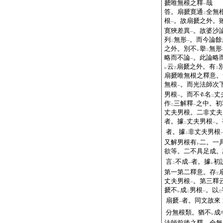
搋唯無根之釋
哉
一
答。扇搋寛通
全無
二
根
。故扇搋之外。
一
寛狹差異
。故婆沙
一
列
無形
。而今論餘
二
一
之外。別不
擧
無形
レ
二
略而不論
。此論略
一
云
扇搋之外。有
レ
三
二
扇搋唯無根之釋意。
無根
。而光法師次
一
男根
。而不
名
丈
一
二
作
三解釋
之中。初
二
一
丈夫男根。二非丈夫
者。據
丈夫男根
。
二
一
者。據
非丈夫男根
二
又解男根有
二。一具
レ
欲等。二不具足成
言
不成
者。據
初
二
一
レ
第一第二釋意。存
三
丈夫男根
。第三釋
一
搋不
成
男根
。以
レ
二
一
三
扇搋
者。同文故來
一
分無根類。猶不
成
レ
法師前後之釋。全無