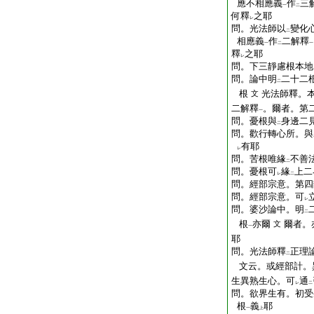
應不相應義
作
三
一
二
何釋
之耶
レ
問。光法師以
變化
二
相應義
作
二解釋
一
二
一
釋
之耶
レ
問。下三靜慮根本地
問。論中明
二十二
二
根
光法師釋。
文
二解釋
。爾者。第
一
問。憂根與
身邊二
二
問。歡行轉心所。與
有耶
レ
問。苦根唯緣
不善
二
問。憂根可
緣
上二
レ
二
問。經部宗意。第四
問。經部宗意。可
レ
問。婆沙論中。明
二
根
亦爾
爾者。
文
一
耶
問。光法師釋
正理
二
文云。或經部計。
生異熟生心。可
通
レ
二
問。欲界生有。初受
根
義
耶
一
上