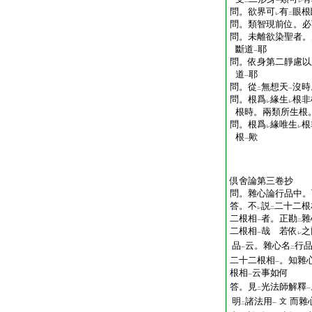
二
一
レ
問。欲界可
有
眼根
レ
二
問。類智現前位。必
問。未離欲染聖者。
斷道
耶
一
問。依身第二靜慮以
道
耶
一
問。從
無想天
沒時
二
一
問。根爲
緣生
根非
レ
レ
根時。兩類所生根
問。根爲
緣唯生
根
レ
レ
根
歟
一
倶舍論第三卷抄
問。雜心論行品中。
答。不
説
二十二根
レ
二
二根相
者。正勘
雜
一
二
二根相
哉
若依
之
一
レ
品
云。雜心名
行
一
二
二十二根相
。知雜
一
根相
云事如何
一
答。見
光法師解釋
二
一
明
諸法用
而雜
文
二
一