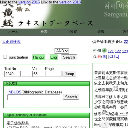
Link to the
version 2015
Link to the
version 2018
ホーム
検索
ご挨拶
組織
利
大正蔵検索
倶舍論本義抄 (No.
22
121
122
123
点:
有
/
無
]
[CITE]
punctuation
Hangul
Eng
TextNo.
Vol.
Page
昔夢前途更期何事後
上遁世之思頻催一點
依之去初秋天上旬九
INBUDS
之朝露早翫
原海
INBUDS
(Bibliographic Database)
所專雖可修大乘之觀
Search
少宗之問端哀哉悲哉
抄出意業奉資
春日
修學
功必遂上生
Digital Dictionary of Buddhism
世之間併蒙權現冥助
電子佛教辭典
唯心
1
深理厭其往
パスワードがない場合は「guest」でログインしてくださ