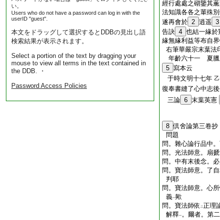
經行處處之砌鑒其薫
い。
法知識各各之輩殊別
Users who do not have a password can log in with the
userID "guest".
遂再會於
2
逍遥
3
告訣
4
也結一緣於
本文をドラッグして選択するとDDBの見出し語
緣無緣利益等布自界
検索結果が表示されます。
右筆華嚴宗末葉法
Select a portion of the text by dragging your
年齡六十一
夏臘
mouse to view all terms in the text contained in
5
寫本云
the DDB. ・
于時文明十七年
乙
Password Access Policies
復奉書縫了心中志後
三論
6
末葉英憲
8
倶舍論第三卷抄
問題
問。雜心論行品中。
問。光法師意。扇搋
問。中有末後念。必
問。寶法師意。了自
判耶
問。寶法師意。心所
義
歟
一
問。寶法師依
正理
二
解釋
。爾者。第二
一