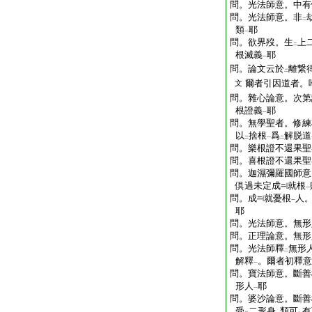
問。光法師意。中有
問。光法師意。非
二
類
耶
一
問。欲界歿。生
上
二
根滅義
耶
一
問。論文云於
離繋
二
爾者引因道者。
文
問。雜心論意。次第
根證義
耶
一
問。無學聖者。修練
以
捨根
爲
解脱道
二
一
二
問。樂根證不還果聖
問。喜根證不還果聖
問。迦濕彌羅國師意
倶過未定成
就根
一
問。成
就憂根
人
一
耶
問。光法師意。無形
問。正理論意。無形
問。光法師釋
無形
二
解釋
。爾者初釋意
一
問。寶法師意。斷善
形人
耶
一
問。婆沙論意。斷善
受
二形身
類可
有