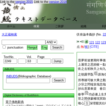
Link to the
version 2015
Link to the
version 2018
ホーム
検索
ご挨拶
組織
利
大正蔵検索
倶舍論本義抄 (No.
22
121
122
123
点:
無
/
有
]
[CITE]
punctuation
Hangul
Eng
TextNo.
Vol.
Page
昔夢前途更期何事後
上遁世之思頻催一點
依之去初秋天上旬九
INBUDS
之朝露早翫
原海
INBUDS
(Bibliographic Database)
所專雖可修大乘之觀
Search
少宗之問端哀哉悲哉
抄出意業奉資
春日
修學
功必遂上生
Digital Dictionary of Buddhism
世之間併蒙權現冥助
電子佛教辭典
唯心
1
深理厭其往
パスワードがない場合は「guest」でログインしてくださ