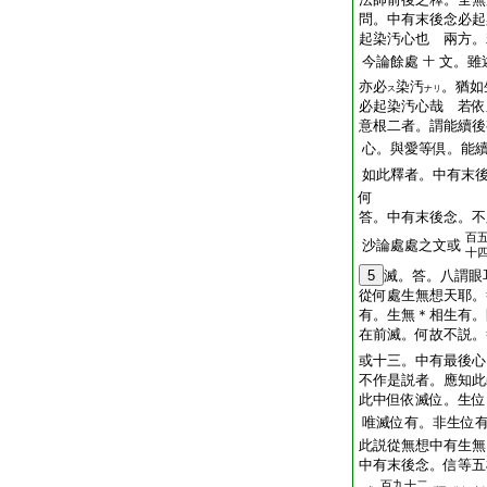
問。中有末後念必起
起染汚心也
兩方。
今論餘處
文。雖
十
亦必
染汚
。猶如
ス
ナリ
必起染汚心哉
若依
意根二者。謂能續後
心。與愛等倶。能
如此釋者。中有末
何
答。中有末後念。不
百
沙論處處之文或
十
5
滅。答。八謂眼
從何處生無想天耶。
有。生無＊相生有。
在前滅。何故不説。
或十三。中有最後心
不作是説者。應知此
此中但依滅位。生位
唯滅位有。非生位
此説從無想中有生無
中有末後念。信等五
百九十二