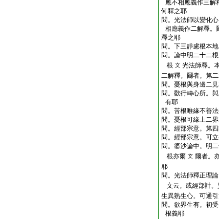
應不相應義作三解
何釋之耶
問。光法師以變化心
相應義作二解釋。
釋之耶
問。下三靜慮根本地
問。論中明二十二根
根
光法師釋。
文
二解釋。爾者。第二
問。憂根與身邊二見
問。歡行轉心所。與
有耶
問。苦根唯緣不善法
問。憂根可緣上二界
問。經部宗意。第四
問。經部宗意。可立
問。婆沙論中。明二
根亦爾
爾者。
文
耶
問。光法師釋正理論
文云。或經部計。
生異熟生心。可通引
問。欲界生有。初受
根義耶