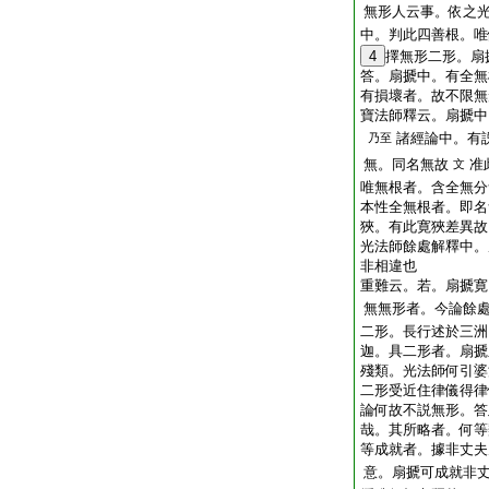
無形人云事。依之
中。判此四善根。唯
4
擇無形二形。扇
答。扇搋中。有全無
有損壞者。故不限無
寶法師釋云。扇搋中
諸經論中。有
乃至
無。同名無故
准
文
唯無根者。含全無分
本性全無根者。即名
狹。有此寛狹差異故
光法師餘處解釋中。
非相違也
重難云。若。扇搋寛
無無形者。今論餘
二形。長行述於三洲
迦。具二形者。扇搋
殘類。光法師何引婆
二形受近住律儀得律
論何故不説無形。答
哉。其所略者。何等
等成就者。據非丈
意。扇搋可成就非