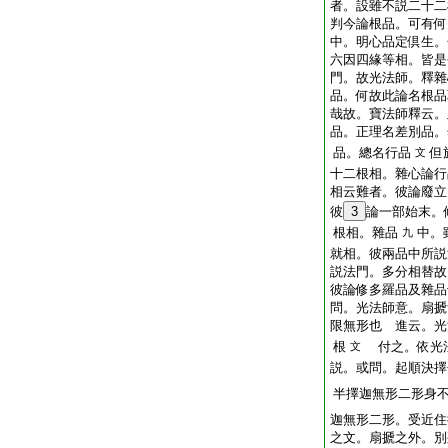
者。設雖不説二十二
判今論根品。可有何
中。明心品定倶生。
六因四緣等相。皆是
門。故光法師。釋雜
品。何故此論名根品
哉故。寶法師釋云。
品。正理名差別品。
品。總名行品
但
文
十二根相。雜心論行
相云難者。彼論廢立
彼
3
論一部始末。
根相。雜品
中。
九
就相。彼兩品中所説
説法門。多分相替故
彼論修多羅品及雜品
問。光法師意。扇搋
限無形也
進云。光
根
付之。依光
文
説。或問。起順決擇
半擇迦無形二形身
迦無形二形。受近住
之文。扇搋之外。別