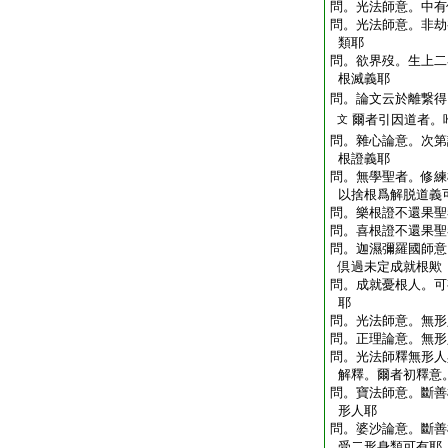
問。光法師意。中有
問。光法師意。非劫
類耶
問。欲界歿。生上二
根滅義耶
問。論文云於離繋得
爾者引因道者。
文
問。雜心論意。次第
根證義耶
問。無學聖者。修練
以捨根爲解脱道義
問。樂根證不還果聖
問。喜根證不還果聖
問。迦濕彌羅國師意
倶過未定成就根歟
問。成就憂根人。可
耶
問。光法師意。無形
問。正理論意。無形
問。光法師釋無形人
解釋。爾者初釋意
問。寶法師意。斷善
形人耶
問。婆沙論意。斷善
受二形身類可有耶