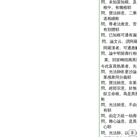
問。未知當知根。及
根中。有幾根耶
問。寶法師意。二乘
道相續歟
問。尊者法救意。苦
有別體耶
問。已知根可通有漏
問。論文云。謂阿羅
阿羅漢者。可通惠
問。論中明留壽行相
業。則皆轉招壽異
今此富異熟業者。先
問。光法師依婆沙論
業感衆同分義耶
問。寶法師意。非業
問。經部宗意。於無
假立命根。爲是異
歟
問。光法師意。不由
有耶
問。由定力延一劫壽
問。雜心論意。是異
心耶
問。光法師。以
9