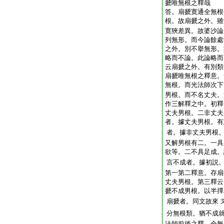
搋唯無根之釋哉
答。扇搋寛通全無根
根。故扇搋之外。雖
寛狹差異。故婆沙論
列無形。而今論餘處
之外。別不擧無形。
略而不論。此論略而
云扇搋之外。有別類
扇搋唯無根之釋意。
無根。而光法師次下
男根。而不名丈夫。
作三解釋之中。初釋
丈夫男根。二非丈夫
者。據丈夫男根。有
者。據非丈夫男根
又解男根有二。一具
欲等。二不具足成
言不成者。據初説
第一第二釋意。存扇
丈夫男根。第三釋云
搋不成男根。以半擇
扇搋者。同文故來
分無根類。猶不成
法師前後之釋。全無