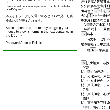
經行處處之砌鑒其薫
い。
法知識各各之輩殊別
Users who do not have a password can log in with the
userID "guest".
遂再會於
2
逍遥
3
告訣
4
也結一緣於
本文をドラッグして選択するとDDBの見出し語
緣無緣利益等布自界
検索結果が表示されます。
右筆華嚴宗末葉法
Select a portion of the text by dragging your
年齡六十一
夏臘
mouse to view all terms in the text contained in
5
寫本云
the DDB. ・
于時文明十七年
乙
Password Access Policies
復奉書縫了心中志後
三論
6
末葉英憲
8
倶舍論第三卷抄
問題
問。雜心論行品中。
問。光法師意。扇搋
問。中有末後念。必
問。寶法師意。了自
判耶
問。寶法師意。心所
義歟
問。寶法師依正理論
解釋。爾者。第二