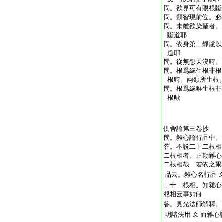
問。欲界可有眼根斷
問。類智現前位。必
問。未離欲染聖者。
斷道耶
問。依身第二靜慮以
道耶
問。從無想天沒時。
問。根爲緣生根非根
根時。兩類所生根
問。根爲緣唯生根非
根歟
倶舍論第三卷抄
問。雜心論行品中。
答。不説二十二根相
二根相者。正勘雜心
二根相哉
若依之爾
品云。雜心名行品
二十二根相。知雜心
根相云事如何
答。見光法師解釋。
明諸法用
而雜心
文