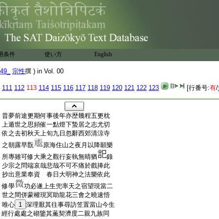
用条件
使い方
English
49_
宗性
撰 ) in Vol. 00
111
112
113
114
115
116
117
118
119
120
121
122
123
[行番号:
有
/
:
昔夢前途更期何事後年亦歴幾程五更枕
:
上遁世之思頻催一點燈下蟄居之志尤切
:
依之去初秋天上旬九日忽辭西郊清涼寺
:
之朝露早翫
原海住山之夜月以降願樂
:
所專雖可修大乘之觀行妄執無晴猶
錄
:
少宗之問端哀哉悲哉不可不痛於戲捧此
:
抄出意業奉資
春日大明神之法樂依此
:
修學
功必遂上生兜率天之宿望現當二
:
世之間併蒙權現冥助龍花三會之曉速悟
:
唯心
1
深理厭其往事尋訪笠置當山今生
:
經行處處之砌鑒其薫契濟度二親九族同