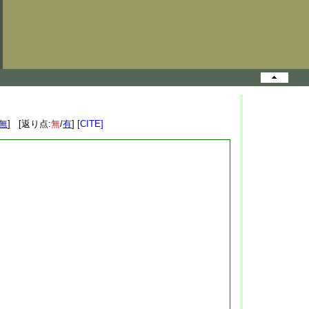
無
] [返り点:
無
/
有
]
[CITE]