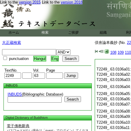
Link to the
version 2015
Link to the
version 2018
ホーム
検索
ご挨拶
組織
利
大正蔵検索
倶舍論本義抄 (No.
22
108
109
110
punctuation
Hangul
Eng
T2249_.63.0106a01
TextNo.
Vol.
Page
T2249_.63.0106a02
T2249_.63.0106a03
INBUDS
T2249_.63.0106a04
T2249_.63.0106a05
INBUDS
(Bibliographic Database)
T2249_.63.0106a06
Search
T2249_.63.0106a07
T2249_.63.0106a08
T2249_.63.0106a09
Digital Dictionary of Buddhism
T2249_.63.0106a10
電子佛教辭典
T2249_.63.0106a11
パスワードがない場合は「guest」でログインしてくださ