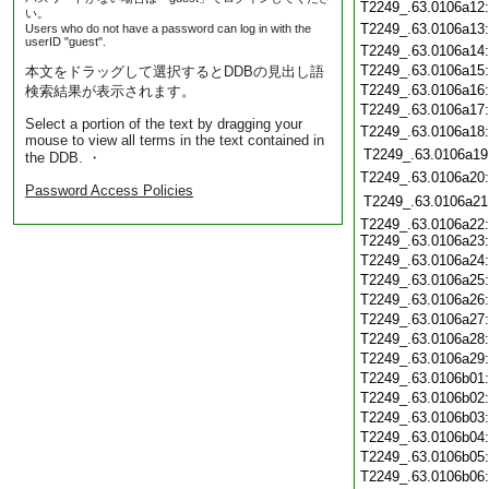
T2249_.63.0106a12
い。
T2249_.63.0106a13
Users who do not have a password can log in with the
userID "guest".
T2249_.63.0106a14
T2249_.63.0106a15
本文をドラッグして選択するとDDBの見出し語
T2249_.63.0106a16
検索結果が表示されます。
T2249_.63.0106a17
Select a portion of the text by dragging your
T2249_.63.0106a18
mouse to view all terms in the text contained in
T2249_.63.0106a19
the DDB. ・
T2249_.63.0106a20
Password Access Policies
T2249_.63.0106a21
T2249_.63.0106a22:
T2249_.63.0106a23:
T2249_.63.0106a24
T2249_.63.0106a25
T2249_.63.0106a26
T2249_.63.0106a27
T2249_.63.0106a28
T2249_.63.0106a29
T2249_.63.0106b01
T2249_.63.0106b02
T2249_.63.0106b03
T2249_.63.0106b04
T2249_.63.0106b05
T2249_.63.0106b06