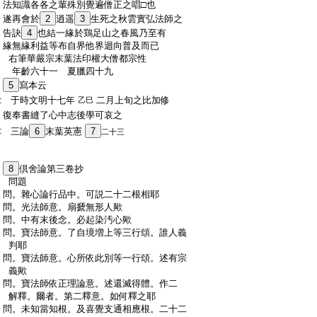
:
法知識各各之輩殊別覺遍僧正之唱□也
:
遂再會於
2
逍遥
3
生死之秋雲實弘法師之
:
告訣
4
也結一緣於鶏足山之春風乃至有
:
緣無緣利益等布自界他界迴向普及而已
:
右筆華嚴宗末葉法印權大僧都宗性
:
年齡六十一
夏臘四十九
:
5
寫本云
:
于時文明十七年
二月上旬之比加修
乙巳
:
復奉書縫了心中志後學可哀之
:
三論
6
末葉英憲
7
二十三
:
8
倶舍論第三卷抄
:
問題
:
問。雜心論行品中。可説二十二根相耶
:
問。光法師意。扇搋無形人歟
:
問。中有末後念。必起染汚心歟
:
問。寶法師意。了自境増上等三行頌。誰人義
:
判耶
:
問。寶法師意。心所依此別等一行頌。述有宗
:
義歟
:
問。寶法師依正理論意。述還滅得體。作二
:
解釋。爾者。第二釋意。如何釋之耶
:
問。未知當知根。及喜覺支通相應根。二十二