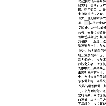
現起無間道與離繋得
離繋得。是其引因本
因。謂同類因也。雖
未來斷對治道之時。
道力。引起離繋得故
用。
7
以彼未來所
因道也。故光法師
義云。無漏道斷惑雖
道斷惑雖亦能引無漏
兼引故。不互隨二道
證道雖復不起。然互
得起。故各隨自能
對治道爲能證引因。
釋尤炳然也。次於婆
蘇説之文者。僧伽筏
實以中間二果爲果云
未來聖道未有作用。
也。今以未來所修斷
修彼道力得。容爲彼
彼爲能證引因道。
云未來所修斷對治道
繋得爲果。異僧伽筏
向道攝。故得果位必
可異求之。今道類智