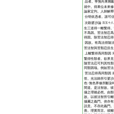
品者。寧無向果雜
就中。得果位未來修
論家定判。人師解釋
分明依憑者。誰可
次勘婆沙論
百五十八
生三道得一離繋得。
不爲因。苦法智忍爲
得因。除苦法智忍得
因故。有爲法得隨
苦法智與苦類忍倶生
上離繋得爲同類因
繋得性類者。欲界見
隨苦法忍可判其性類
同類因哉。例如苦法
苦法忍得爲同類因
答。光法師所引婆沙
色･無色界修所斷染
間道。是法智故。彼
攝之理雖必然。由類
故。以彼法智所引離
攝屬之義門。傍亦有
説意。不存此義門。
善。理實而言。彼離