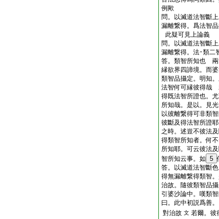
例歟
問。以滅道法智斷上
漏離繋得。爲法智品
此疑可見上論義
問。以滅道法智斷上
漏離繋得。法･類二
答。類智所知也
兩
縁欲界四諦境。而婆
類智品攝定。明知。
法智何可縁彼得哉
得既法智所證也。尤
所知哉。是以。見光
以彼離繋得可非類智
彼斷及得法智所證耶
之時。述豈不彼法及
得類智所知者。何不
所知耶。可云彼法及
智所知云事。如
5
答。以滅道法智斷色
得無漏離繋得類智。
治故。隨彼類智品攝
引婆沙論中。嘆類智
曰。此中初説爲善。
對治故
若爾。彼
文