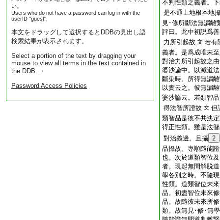
不判性類之義者。下
い。
是不通上地根本地
Users who do not have a password can log in with the
userID "guest".
見･修所斷法無漏離
評曰。此中初説爲善
本文をドラッグして選択するとDDBの見出し語
検索結果が表示されます。
力所引起故
若有
文
義者。是爲成唯未至
Select a portion of the text by dragging your
對治力所引起故之由
mouse to view all terms in the text contained in
婆沙論中。以滅道法
the DDB. ・
斷染時。所得無漏離
Password Access Policies
以實云之。彼無漏離
婆沙論云。若類智品
得法智所證故
但
文
類智品是彼不共決定
得正性類。雖是法智
對治義邊。且攝
2
品攝故。專順隨能證
也。次於道類智位及
者。現起無間解脱道
學各別之時。不隨現
性類。道類智位未來
品。初盡智位未來修
品。故隨彼未來所修
類。故無見･修･無
隨能證無間道判離繋