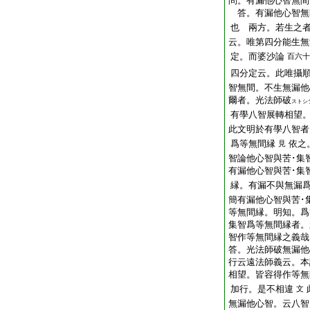
問。有漏他心智無間
答。有漏他心智無
也
兩方。若生之者
云。唯第四分能生無
定。而婆沙論
百六十
四分定云。此唯攝
智無間。不生無漏他
爾者。光法師破
ストシ
有學八智展轉相望
此文明於有學八智者
爲等無間縁
依之
見
智論他心智與苦･集
有漏他心智與苦･集
縁。有漏不與無漏
簡有漏他心智與苦･
等無間縁。明知。爲
集智爲等無間縁者。
智作等無間縁之義哉
答。光法師破無漏他
行云遠法師義云。本
相望。皆容得作等無
加行。是不相違
文
無漏他心智。云八智