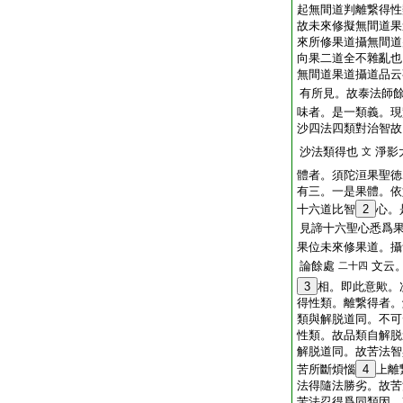
起無間道判離繋得性
故未來修擬無間道果
來所修果道攝無間道
向果二道全不雜亂也
無間道果道攝道品云
有所見。故泰法師
味者。是一類義。現
沙四法四類對治智故
沙法類得也
淨影
文
體者。須陀洹果聖徳
有三。一是果體。依
十六道比智
2
心。
見諦十六聖心悉爲
果位未來修果道。攝
論餘處
文云
二十四
3
相。即此意歟。
得性類。離繋得者。
類與解脱道同。不可
性類。故品類自解脱
解脱道同。故苦法智
苦所斷煩惱
4
上離
法得隨法勝劣。故苦
苦法忍得爲同類因。