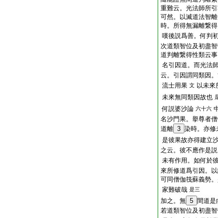
重難云。光法師所引
可然。以滅道法智離
時。所得無漏離繋得
嘆後説爲善。何判
次道類智位及初盡智
道判離繋得性類云事
名引因道。而光法
云。引因謂同類因。
流士用果
以未來
文
未來無同類因故也
何説婆沙論
六十六
名沙門果。擧尊者僧
道離
3
染時。亦修
是彼果故亦得建立
之云。彼不應作是説
未有作用。如何於
來所修道爲引因。以
可同僧伽筏蘇義勢。
家難破哉
是三
加之。無
5
間道是
若道類智位及初盡智