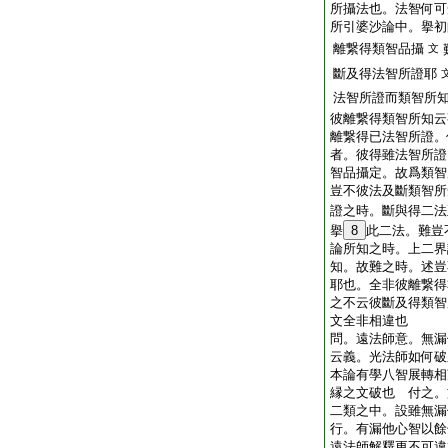
所攝法也。法智何可
所引婆沙論中。擧初
離繋得類智品攝
文
斷及得法智所證耶
法智所證而類智所
彼離繋得類智所知云
離繋得已法智所證。
者。彼得雖法智所證
智品攝定。故爲類智
豈不彼法及斷類智所
證之時。斷與得二法
擧
8
此二法。難豈
論所知之時。上二界
知。故難之時。述豈
耶也。全非彼離繋得
之不云彼斷及得類智
文全非相違也
問。遠法師意。無漏
云義。光法師如何破
本論有學八智展轉相
縁之文破也
付之。
二類之中。設雖無漏
行。有漏他心智以餘
遠法師解釋更不可違