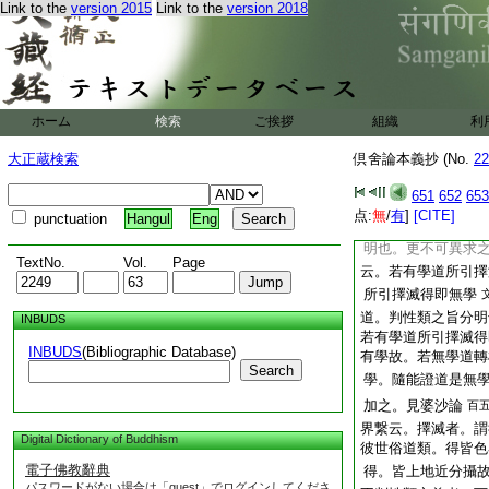
文云。擇
百五十八
Link to the
version 2015
Link to the
version 2018
以諸擇滅自無作用。
引彼得故
唯隨能
文
云事。此文尤分明也
答。能證道者。是無
惑障。與離繋得爲同
ホーム
検索
ご挨拶
組織
利
故。名能證道。故唯
離繋得性類也。是
大正蔵検索
倶舍論本義抄 (No.
22
得隨能證道性類差別
651
652
653
用。但由道力求證
点:
無
/
有
]
[CITE]
punctuation
Hangul
Eng
證道判性類事。立理
明也。更不可異求
TextNo.
Vol.
Page
云。若有學道所引擇
所引擇滅得即無學
道。判性類之旨分明
INBUDS
若有學道所引擇滅得
INBUDS
(Bibliographic Database)
有學故。若無學道轉
Search
學。隨能證道是無
加之。見婆沙論
百
界繋云。擇滅者。謂
Digital Dictionary of Buddhism
彼世俗道類。得皆色
電子佛教辭典
得。皆上地近分攝
パスワードがない場合は「guest」でログインしてくださ