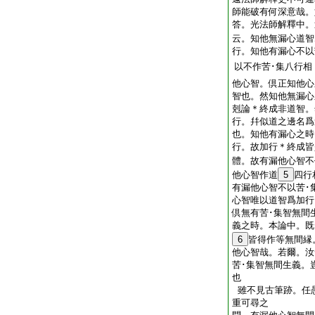
師能破有何深意哉。
答。光法師解釋中。
云。知他無漏心道智
行。知他有漏心不以
以不作苦･集八行相
他心智。倶正知他心
智也。然知他無漏心
剋論＊終成非道智。
行。幷似道之邊名爲
也。知他有漏心之時
行。故加行＊終成皆
體。故有漏他心智不
他心智作道
5
四行
有漏他心智不以苦･
心智唯以道智爲加行
倶無有苦･集智無間
義之時。本論中。既
6
皆得作等無間縁
他心智哉。若爾。汝
苦･集智無間生義。
也
雖不見古筆跡。任
重可尋之