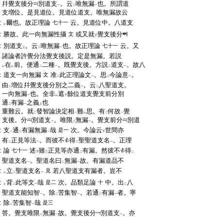
:
幷覺支後分
別道支
。云
唯無漏
也。所謂道
一
二
一
:
支増位。是見道位。見道位道支。唯無漏故云
:
爾也。故正理論
云。見道位中。八道支
七十一
レ
:
勝故。此一向無漏性攝
或又就
覺支後分
文
下
:
別道支
。云
唯無漏
也。故正理論
云。又
七十一
上
二
一
:
諸論者許覺分法覺支後説。定是無漏。若説
:
在
前。便通
二種
。既覺支後。方説
道支
。故八
レ
レ
二
一
二
一
:
道支一向無漏
准
此正理論文
。思
今論意
。
文
二
一
二
一
:
由
増位幷覺支後分別之二義
。云
八聖道支。
二
一
二
:
一向無漏
也。全非
遮
餘位道支覺支前分別
一
レ
下
:
通
有漏
之義
也
二
一
上
:
重難云。就
發智論決定相
難
思。有
何故
覺
二
一
レ
二
一
:
支後。分
別道支
。唯限
無漏
。覺支前分
別道
一
二
一
:
支
通
有漏無漏
哉
次。今論云
世間亦
是一
一
二
一
下
:
有
正見等法
。而彼不
得
聖聖道支名
。正理
二
一
二
一
:
論
述
雖
正見等亦通
有漏。然彼不
得
七十一
下
三
二
二
:
聖道支名
。聖道名曰
無漏
故。有漏道品不
一
二
一
:
立
聖道支名
若八聖道支有漏者。豈不
見
レ
二
一
:
背
此等文
哉
次。品類足論
中。出
八
是二
十
レ
二
一
二
:
聖道支能知智
。除
苦集智
。若通
有漏
者。寧
一
二
一
二
一
:
除
苦集智
哉
是三
二
一
:
答。覺支唯限
無漏
故。覺支後分
別道支
。亦
二
一
一