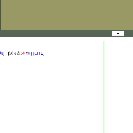
無
] [返り点:
有
/
無
]
[CITE]