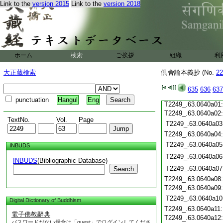
Link to the
version 2015
Link to the
version 2018
T2249_.63.0639c20
T2249_.63.0639c21
T2249_.63.0639c22
T2249_.63.0639c23
T2249_.63.0639c24
T2249_.63.0639c25
ホーム
検索
ご挨拶
組織
利
T2249_.63.0639c26
大正蔵検索
倶舍論本義抄 (No.
22
T2249_.63.0639c27
T2249_.63.0639c28
635
636
637
T2249_.63.0639c29
punctuation
Hangul
Eng
T2249_.63.0640a01
T2249_.63.0640a02
TextNo.
Vol.
Page
T2249_.63.0640a03
T2249_.63.0640a04
T2249_.63.0640a05
INBUDS
T2249_.63.0640a06
INBUDS
(Bibliographic Database)
T2249_.63.0640a07
Search
T2249_.63.0640a08
T2249_.63.0640a09
T2249_.63.0640a10
Digital Dictionary of Buddhism
T2249_.63.0640a11
電子佛教辭典
T2249_.63.0640a12
パスワードがない場合は「guest」でログインしてくださ