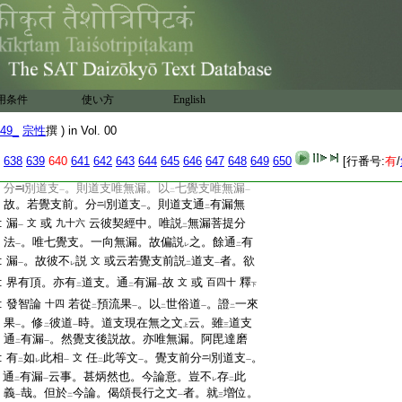
レ
二
一
二
一
二
:
文
。偈頌云
七覺八道支。一向是無漏
。長行
一
二
一
:
述
此中七覺八聖道支。唯是無漏。唯於
修道
下
二
:
見道位中
方建立故
。八聖道支。不
通
有漏
一
上
レ
二
一
:
云事。分明也
若依
之爾者。婆沙論中。明
レ
二
:
發智論。決定相
云。若覺支前分
別道支
。則
一
一
:
道支通
有漏無漏
設雖
今論意
。何可
違
用条件
使い方
文
English
二
一
二
一
レ
二
:
發智論決定相
哉
一
49_
宗性
撰 ) in Vol. 00
:
答。今論意。八聖道支。可
通
有漏
也。其故
レ
二
一
:
勘
婆沙論處處之文
。或
云然今於
此
九十五
二
一
二
638
639
640
641
642
643
644
645
646
647
648
649
650
[行番号:
有
/
:
阿毘達磨發智論中
。有
決定相
。若覺支後
一
二
一
:
分
別道支
。則道支唯無漏。以
七覺支唯無漏
一
二
一
:
故。若覺支前。分
別道支
。則道支通
有漏無
一
二
:
漏
或
云彼契經中。唯説
無漏菩提分
文
九十六
一
二
:
法
。唯七覺支。一向無漏。故偏説
之。餘通
有
一
レ
二
:
漏
。故彼不
説
或云若覺支前説
道支
者。欲
文
一
レ
二
一
:
界有頂。亦有
道支。通
有漏
故
或
釋
文
百四十
二
二
一
下
:
發智論
若從
預流果
。以
世俗道
。證
一來
十四
二
一
二
一
二
:
果
。修
彼道
時。道支現在無之文
云。雖
道支
一
二
一
上
三
:
通
有漏
。然覺支後説故。亦唯無漏。阿毘達磨
二
一
:
有
如
此相
任
此等文
。覺支前分
別道支
。
文
二
レ
一
二
一
一
:
通
有漏
云事。甚炳然也。今論意。豈不
存
此
二
一
レ
二
:
義
哉。但於
今論。偈頌長行之文
者。就
増位。
一
二
一
三