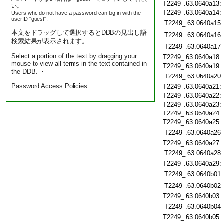
T2249_.63.0640a13
い。
T2249_.63.0640a14
Users who do not have a password can log in with the
userID "guest".
T2249_.63.0640a15
本文をドラッグして選択するとDDBの見出し語
T2249_.63.0640a16
検索結果が表示されます。
T2249_.63.0640a17
Select a portion of the text by dragging your
T2249_.63.0640a18
mouse to view all terms in the text contained in
T2249_.63.0640a19
the DDB. ・
T2249_.63.0640a20
Password Access Policies
T2249_.63.0640a21
T2249_.63.0640a22
T2249_.63.0640a23
T2249_.63.0640a24
T2249_.63.0640a25
T2249_.63.0640a26
T2249_.63.0640a27
T2249_.63.0640a28
T2249_.63.0640a29
T2249_.63.0640b01
T2249_.63.0640b02
T2249_.63.0640b03
T2249_.63.0640b04
T2249_.63.0640b05