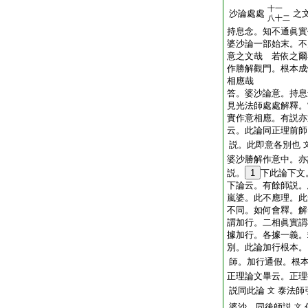
十一
沙論處處
之
八十二
持息念。知不通眞實
婆沙論一部始末。不
意之文哉
若依之爾
作勝解觀門。根本成
相應哉
答。婆沙論意。持息
見光法師處處解釋。
實作意相應。有説亦
云。此論同正理前師
説。此即意各別也
婆沙勝解作意中。亦
説。
1
下此論下文
下論云。有餘師説。
嵐婆。此不應理。此
不同。如何會釋。解
謂加行。二相眞實謂
據加行。各據一義。
別。此論加行根本。
師。加行通假。根
正理論文畢云。正理
説同此論
泰法師
文
婆沙。同後師説
文