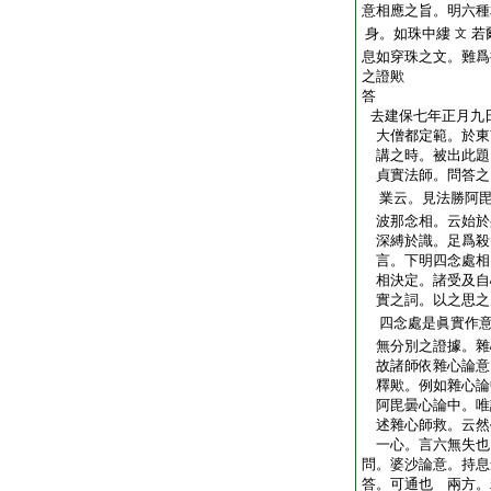
意相應之旨。明六種
身。如珠中縷
若
文
息如穿珠之文。難爲
之證歟
答
去建保七年正月九
大僧都定範。於東
講之時。被出此題
貞實法師。問答之
業云。見法勝阿毘
波那念相。云始於
深縛於識。足爲殺
言。下明四念處相
相決定。諸受及自
實之詞。以之思之
四念處是眞實作
無分別之證據。雜
故諸師依雜心論意
釋歟。例如雜心論
阿毘曇心論中。唯
述雜心師救。云然
一心。言六無失也
問。婆沙論意。持息
答。可通也
兩方。