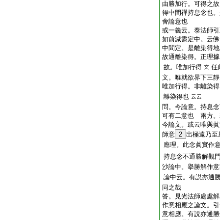
由勝加行。可得之故
得中間禪持息念也。
舍論意也
或一義云。泰法師引
如前滅盡定中。云佛
中間定。是離染得地
故通離染得。正理據
故。唯加行得
任
文
文。唯就欲界下三靜
唯加行得。非離染得
離染得也
云云
問。今論意。持息念
可有二意也
兩方。
今論文。或云唯與眞
師意
2
出極遠乃至
應理。此念眞實作
持息念不通勝解觀
沙論中。擧勝解作意
論中云。有説亦通
同之哉
答。見光法師處處解
作意相應之論文。引
意相應。有説亦通勝