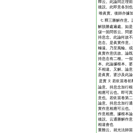
釋云。此論同正理前
後説。此即意各別也
唯眞實。後師亦據
釋三勝解作意。
七
解脱勝處遍處。如是
儲一箇問答云。問婆
持息念。此論何故不
息念。是眞實作意。
極遠。乃至風輪。或
眞實作意倶故。論既
持息念有二種。一假
本。此論據根本。婆
不相違。又解。論意
是眞實。婆沙及此論
是實
若依當卷初
文
論意。持息念加行根
相應可云也。即可異
意也。若依當卷第二
論意。持息念加行通
實作意相應可云也。
作意相應。據根本論
後説。云通勝解作意
相違會也
重難云。就光法師當