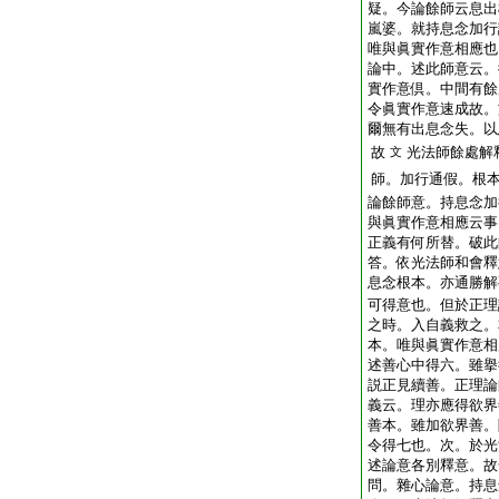
疑。今論餘師云息出
嵐婆。就持息念加行
唯與眞實作意相應也
論中。述此師意云。
實作意倶。中間有餘
令眞實作意速成故。
爾無有出息念失。以
故
光法師餘處解
文
師。加行通假。根
論餘師意。持息念加
與眞實作意相應云事
正義有何所替。破此
答。依光法師和會釋
息念根本。亦通勝解
可得意也。但於正理
之時。入自義救之。
本。唯與眞實作意相
述善心中得六。雖擧
説正見續善。正理論
義云。理亦應得欲界
善本。雖加欲界善。
令得七也。次。於光
述論意各別釋意。故
問。雜心論意。持息