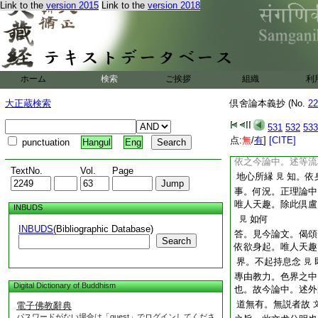
Link to the
version 2015
Link to the
version 2018
文。當上卷
六十四
麁等三。慈悲喜捨。
漏十六行相。二十五
此師意。離初靜慮染
悲喜捨不淨觀持息念
文者。非同治修而
ホーム
検索
ご挨拶
組織
利
治修。兼修慈悲喜捨
大正蔵検索
倶舍論本義抄 (No.
22
義也
問。今論意。依身在
531
532
533
進云。今論疏中。
点:
無
/
有
]
[CITE]
punctuation
Hangul
Eng
雖限欲界依身。後起
依之今論中。述等流
TextNo.
Vol.
Page
地心所縁
知。依
見
事。何況。正理論中
唯人天趣。除此倶盧
INBUDS
如何
見
INBUDS
(Bibliographic Database)
答。見今論文。偈頌
Search
依欲身起。唯人天趣
界。不起持息念
見
專由教力。色界之中
Digital Dictionary of Buddhism
也。故今論中。述外
道無有。無説者故
電子佛教辭典
パスワードがない場合は「guest」でログインしてくださ