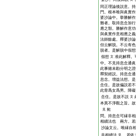
同正理論後説意。持
門。根本唯與眞實作
婆沙論中。擧勝解作
難者。取持息念加行
應之類。勝解作意功
與眞實作意相應之義
法師餘處。釋婆沙論
但云解脱。不云有色
脱者。是解脱中假想
假想
准此解釋。
文
中。不見持息念通眞
此事雖未勘分明之證
釋契經説。持息念通
息念。増益法想。是
念住。是故偏説若不
此骨爲女爲男。障礙
念住。是故不説
文
本異不淨觀之旨。故
歟
見
問。持息念可縁非相
相續法也
兩方。若
沙論文云。唯縁自
非相續法
若依之
見