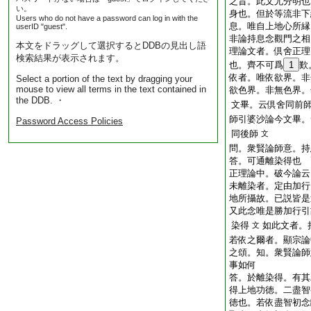
之旨。此文尤分明也
い。
身也。但於等流非下
Users who do not have a password can log in with the
息。唯自上地心所縁
userID "guest".
非論持息念觀門之相
本文をドラッグして選択するとDDBの見出し語
理論文者。倶舍正理
検索結果が表示されます。
也。齊不可爲
1
歎
依者。唯依欲界。非
Select a portion of the text by dragging your
mouse to view all terms in the text contained in
欲色界。非無色界。
the DDB. ・
文畢。云倶舍同前
師引婆沙論今文畢。
Password Access Policies
同後師
文
問。衆賢論師意。持
答。可通離染得也
正理論中。破今論云
未離染者。定由加行
地所攝故。已説皆是
又此念唯是勝加行引
染得
如此文者。
文
若依之爾者。顯宗論
之頌。知。衆賢論師
事如何
答。於離染得。有其
得上地功徳。二盡智
徳也。若依盡智初念