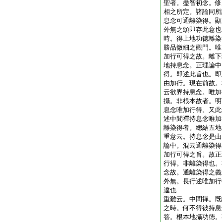
聖者。盡智初念。修
相之所定。諸論同所
息念可通離染得。顯
外無之頌即存此意也
時。得上地功徳離染
勝品微細之觀門。唯
加行可得之故。離下
地持息念。正理論中
得。即述此旨也。即
由加行。現在前故。
云欲界持息念。唯加
攝。非根本故者。明
息念唯加行得。又此
述中間禪持息念唯加
離染得者。總結五地
重意云。持息念是由
論中。混云通離染得
加行可得之旨。故正
行得。非離染得也。
念故。通離染得之義
外無。長行述唯加行
違也
重難云。中間禪。既
之時。何不得彼持息
答。根本地攝功徳。