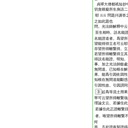
貞禪大僧都祇短抄
切貪嗔癡所生身語二
耶
問題幷講答
云云
之如此題也
問。光法師解釋中云
至生相時。説名能
名能證道者。爲望所
望能得得立名可云耶
存望所得離繋得。立
若望所得離繋得立其
得説名能證。明知。
事。加之光法師餘處
無間道。已知根在解
果。能爲引因依因性
知根在無間道能斷惑
引因性故。引因謂同
3
起爲等流士用果
寧可云望所得離繋哉
理論文云。若據住此
若據住此正證離繋
者。唯望所得離繋
何
答。凡於證有契證得