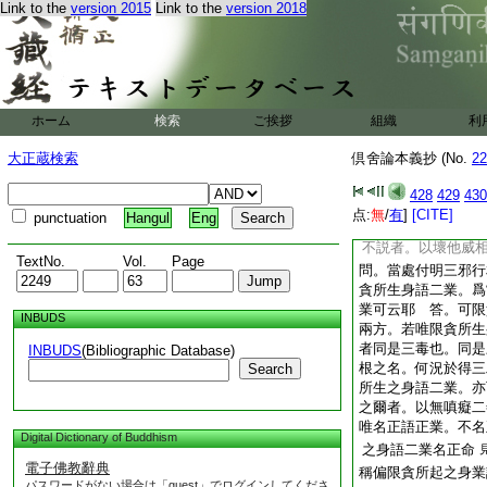
業。設雖爲引業感同
Link to the
version 2015
Link to the
version 2018
失哉。於善趣令他命
趣亦令我命根長遠之
受樂受之善趣命根短
受之惡趣命根長遠也
之
又尋云。受苦壞威二
ホーム
検索
ご挨拶
組織
利
二果。感異熟･等流
大正蔵検索
倶舍論本義抄 (No.
22
答。彼二業如次各各
法師釋此事云。據増
428
429
430
説者。以斷他命業望
点:
無
/
有
]
[CITE]
punctuation
Hangul
Eng
故偏説之
又云。
文
不説者。以壞他威
TextNo.
Vol.
Page
問。當處付明三邪行
貪所生身語二業。爲
業可云耶
答。可限
INBUDS
兩方。若唯限貪所生
者同是三毒也。同是
INBUDS
(Bibliographic Database)
根之名。何況於得三
Search
所生之身語二業。亦
之爾者。以無嗔癡二
唯名正語正業。不名
Digital Dictionary of Buddhism
之身語二業名正命
電子佛教辭典
稱偏限貪所起之身業
パスワードがない場合は「guest」でログインしてくださ