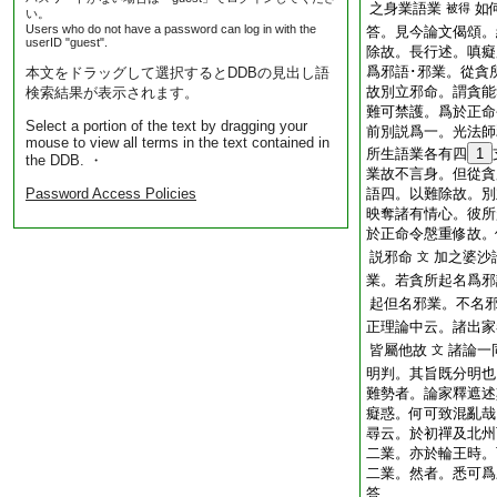
之身業語業
如
被得
い。
Users who do not have a password can log in with the
答。見今論文偈頌。
userID "guest".
除故。長行述。嗔癡
爲邪語･邪業。從貪
本文をドラッグして選択するとDDBの見出し語
故別立邪命。謂貪能
検索結果が表示されます。
難可禁護。爲於正命
Select a portion of the text by dragging your
前別説爲一。光法師
mouse to view all terms in the text contained in
所生語業各有四
1
the DDB. ・
業故不言身。但從貪
Password Access Policies
語四。以難除故。別
映奪諸有情心。彼所
於正命令慇重修故。
説邪命
加之婆沙
文
業。若貪所起名爲邪
起但名邪業。不名
正理論中云。諸出家
皆屬他故
諸論一
文
明判。其旨既分明也
難勢者。論家釋遮述
癡惑。何可致混亂哉
尋云。於初禪及北州
二業。亦於輪王時。
二業。然者。悉可爲
答