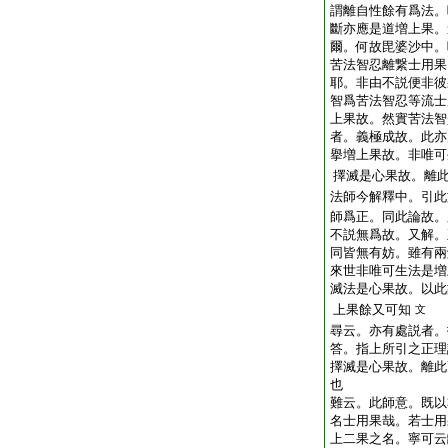
謂離自性餘有爲法。
斷亦應是道増上果。
爾。何故毘婆沙中。
苦法智忍離繋士用果
耶。非由不説便非彼
智爲苦法智忍等流士
上果故。然實苦法智
者。義極成故。此亦
擧増上果故。非唯可
擇滅是心果故。離
法師今解釋中。引此
師爲正。同此論故。
不説無爲故。又解。
同皆無有妨。雖有兩
來世非唯可生法是増
滅法是心果故。以此
上果餘又可知
文
尋云。亦有處説者。
答。指上所引之正理
擇滅是心果故。離此
也
難云。此師意。既以
名士用果哉。若士用
上二果之名。寧可云