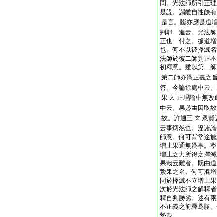
問。光法師所引正理
是説。謂離自性餘有
是言。斷亦應是道
判耶
進云。光法師
正也
付之。據道増
也。何不以彼擇滅名
法師於彼二師判正不
初釋意。雖以第二師
第二師亦爲正義之
答。今論餘處中云。
果
正理論中無改
文
中云。果必由因取故
故。許通三
衆賢
文
云事炳然也。況諸論
師意。何可背常途施
増上果通無爲事。寧
増上之力所得之擇滅
果哉云難者。既由道
繋果之名。何可混増
同於擇滅不立増上果
次於光法師之解釋者
釋自判勝劣。述有兩
不正義之前釋爲勝。
勢哉