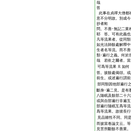
哉
答
此事在貞禪大僧都
意不分明故。別成今
抄者歟
問。不善･無記二業
耶
答。可有此義也
凡等流果者。從同類
如光法師餘處解釋中
生者名等流。而不善
類･遍行之義。何於
哉
若依之爾者。當
可爲等流果
如何
見
答。披餘處偈頌。或
前生。或述遍行謂前
部同類因他部遍行
斷身･遍二見。是有
八隨眠及餘部二十六
或與自部遍行非遍互
部遍行隨眠互爲等流
爲等流果。故彼長行
見品雖性不同。同
而披當卷論文云。等
見苦所斷餘不善業。