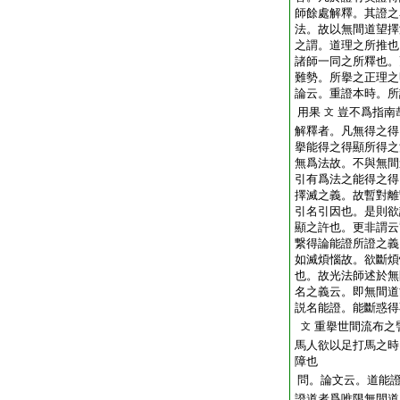
師餘處解釋。其證之
法。故以無間道望擇
之謂。道理之所推也
諸師一同之所釋也。
難勢。所擧之正理之
論云。重證本時。所
用果
豈不爲指南
文
解釋者。凡無得之得
擧能得之得顯所得之
無爲法故。不與無間
引有爲法之能得之得
擇滅之義。故暫對離
引名引因也。是則欲
顯之許也。更非謂云
繋得論能證所證之義
如滅煩惱故。欲斷煩
也。故光法師述於無
名之義云。即無間道
説名能證。能斷惑得
重擧世間流布之
文
馬人欲以足打馬之時
障也
問。論文云。道能
證道者爲唯限無間道