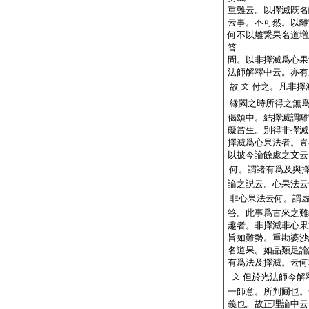
重難云。以擇滅既名
云事。不可然。以離
何不以離繋果名道増
答
問。以非擇滅爲心果
法師解釋中云。亦有
故
付之。凡非擇
文
縁闕之時所得之無
偈頌中。結擇滅謂離
礙當生。別得非擇滅
擇滅爲心果法者。豈
以披今論餘處之文云
何。謂諸有爲及與
論之説云。心果法云
非心果法云何。謂虚
答。此事爲古來之難
趣者。非擇滅非心果
旨如難勢。重勘婆沙
名道果。如品類足論
有爲法及擇滅。云何
但於光法師今解
文
一師意。所判爾也。
義也。故正理論中云