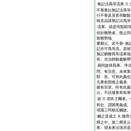
無記法爲等流果
文
不善業以無記法爲等
行不善及見苦所斷餘
執見品諸無記法爲等
流果。或是同類因
但於難勢者。既云同
致難勢哉
重難云。若不善･無
記亦可爲等流。若彼
無記猶難爲等流果哉
答。光法師餘處解釋
易同故得爲果。淨
問。有宗意。未來業
耶
答。可有此義也
凡果前因後之義者。
雖有宗意。何有此義
云。不説後業有前果
故
若依之爾者。
文
和合。謂因果義成。
境識三同順生觸故。
觸之旨成之
隨而
見
釋之中。第二釋意云
果。望未來法境亦是