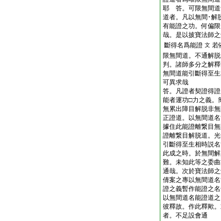
耶
答。可限無間道
道者。凡以無間･解
有能證之功。何偏限
哉。是以披寶法師之
斷得名爲能證
若
文
限無間道。不通解脱
判。諸師多分之解釋
無間道能引斷得至生
可異求哉
答。凡證者契證得證
能者運功□力之義。
無累出障目解脱非無
正證道。以無間道名
據住此能證離繋目無
證離繋目解脱道。光
引斷得至生相時説名
此成之時。於無間解
難。未知此等之委曲
通哉。次於寶法師之
倩案之專以無間道名
證之義暫作能證之名
以無間道名能證道之
彼釋故。作此釋歟。
者。不足設會通