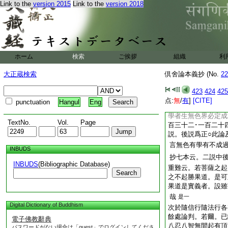
Link to the
version 2015
Link to the
version 2018
色
若爾者。先離
文
三類。悉今生必起靜
無色界。此亦爲有學
漏律儀哉。文理既明
如此成之時。諸難悉
師之説者。是不正義
ホーム
検索
ご挨拶
組織
利
違彼全不可爲病。以
果道之義。順道理順
大正蔵検索
倶舍論本義抄 (No.
22
道之義。違道理違本
云。婆沙一百二十二
423
424
425
者生無色界不成就過
点:
無
/
有
]
[CITE]
punctuation
Hangul
Eng
師説。得聖果已必起
學者生無色界必定成
TextNo.
Vol.
Page
百三十二･一百二十
説。後説爲正○此論
言無色有學有不成
INBUDS
抄七本云。二説中
INBUDS
(Bibliographic Database)
重難云。若菩薩之起
Search
之不起勝果道。是可
果道是實義者。設雖
哉
是一
Digital Dictionary of Buddhism
次於隨信行隨法行各
餘處論判。若爾。已
電子佛教辭典
八忍八智無間起有頂
パスワードがない場合は「guest」でログインしてくださ