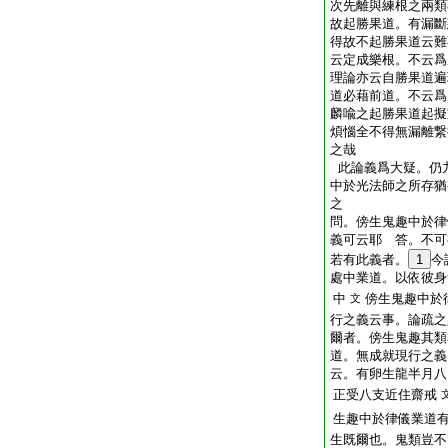
次先離與練根之兩類
故起勝果道。有漏斷
得故不起勝果道云難
云定成樂根。不云爲
理論亦云自勝果道遍
道必藉前道。不云爲
麟喩之起勝果道起擬
煩惱全不得無漏離繋
之哉
此論義爲大疑。仍
中於光法師之所存猶
之
問。傍生鬼趣中於律
義可云耶
答。不可
若有此義者。
1
今
處中業道。以依彼身
中
傍生鬼趣中於
文
行之義云事。論疏之
爾者。傍生鬼趣其類
道。無成就現行之義
云。有卵生龍半月八
正受八支近住齋戒
生趣中於律儀業道
生既爾也。鬼類豈不