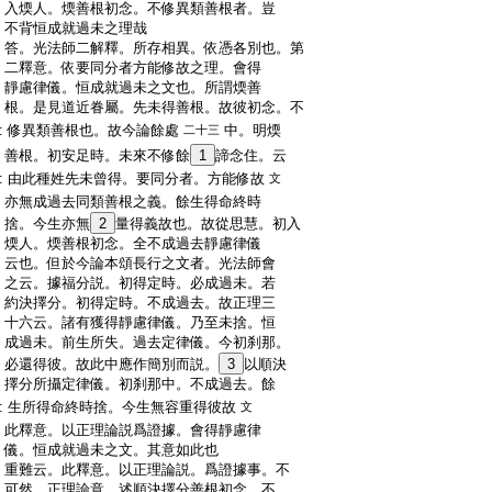
:
入煗人。煗善根初念。不修異類善根者。豈
:
不背恒成就過未之理哉
:
答。光法師二解釋。所存相異。依憑各別也。第
:
二釋意。依要同分者方能修故之理。會得
:
靜慮律儀。恒成就過未之文也。所謂煗善
:
根。是見道近眷屬。先未得善根。故彼初念。不
:
修異類善根也。故今論餘處
中。明煗
二十三
:
善根。初安足時。未來不修餘
1
諦念住。云
:
由此種姓先未曾得。要同分者。方能修故
文
:
亦無成過去同類善根之義。餘生得命終時
:
捨。今生亦無
2
量得義故也。故從思慧。初入
:
煗人。煗善根初念。全不成過去靜慮律儀
:
云也。但於今論本頌長行之文者。光法師會
:
之云。據福分説。初得定時。必成過未。若
:
約決擇分。初得定時。不成過去。故正理三
:
十六云。諸有獲得靜慮律儀。乃至未捨。恒
:
成過未。前生所失。過去定律儀。今初刹那。
:
必還得彼。故此中應作簡別而説。
3
以順決
:
擇分所攝定律儀。初刹那中。不成過去。餘
:
生所得命終時捨。今生無容重得彼故
文
:
此釋意。以正理論説爲證據。會得靜慮律
:
儀。恒成就過未之文。其意如此也
:
重難云。此釋意。以正理論説。爲證據事。不
:
可然。正理論意。述順決擇分善根初念。不