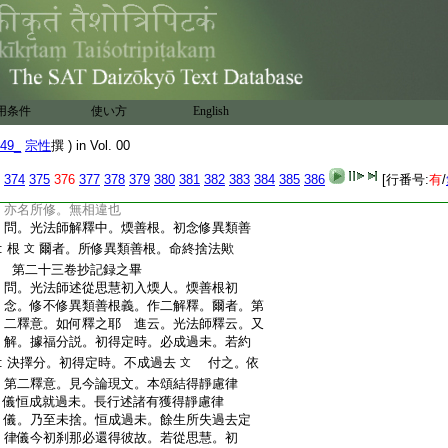
:
根者。無始所失未來定也。從思慧初入煗
:
人。煗善根初念。還得無始所失定之中。過
:
去起者。得而非修。未來成者。亦名得修也。
:
如彼光法師餘處
所引婆沙論
云
二十六
百五
:
若過去者。名得非修。若未來者。名爲得修
:
也。故煗善根初念。修無始所失未來定故。
用条件
使い方
English
:
亦得彼無始所失過去起定
爲言
49_
宗性
撰 ) in Vol. 00
:
次。於今論餘處
曾所得非修之文者。
二十六
:
光法師解此文。作三釋。且依初釋者。云得
374
375
376
377
378
379
380
381
382
383
384
385
386
[行番号:
有
/
:
勝曾得故亦名未曾得
若爾。勝曾得法。
文
:
亦名所修。無相違也
:
問。光法師解釋中。煗善根。初念修異類善
:
根
爾者。所修異類善根。命終捨法歟
文
:
第二十三卷抄記録之畢
:
問。光法師述從思慧初入煗人。煗善根初
:
念。修不修異類善根義。作二解釋。爾者。第
:
二釋意。如何釋之耶
進云。光法師釋云。又
:
解。據福分説。初得定時。必成過未。若約
:
決擇分。初得定時。不成過去
付之。依
文
:
第二釋意。見今論現文。本頌結得靜慮律
:
儀恒成就過未。長行述諸有獲得靜慮律
:
儀。乃至未捨。恒成過未。餘生所失過去定
:
律儀今初刹那
必還得彼故。若從思慧。初