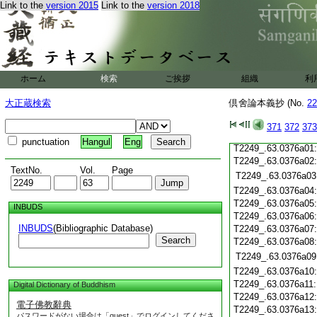
T2249_.63.0375c20
Link to the
version 2015
Link to the
version 2018
T2249_.63.0375c21
T2249_.63.0375c22
T2249_.63.0375c23
T2249_.63.0375c24
T2249_.63.0375c25
ホーム
検索
ご挨拶
組織
利
T2249_.63.0375c26
大正蔵検索
倶舍論本義抄 (No.
22
T2249_.63.0375c27
T2249_.63.0375c28
371
372
373
T2249_.63.0375c29
punctuation
Hangul
Eng
T2249_.63.0376a01
T2249_.63.0376a02
TextNo.
Vol.
Page
T2249_.63.0376a03
T2249_.63.0376a04
T2249_.63.0376a05
INBUDS
T2249_.63.0376a06
INBUDS
(Bibliographic Database)
T2249_.63.0376a07
Search
T2249_.63.0376a08
T2249_.63.0376a09
T2249_.63.0376a10
T2249_.63.0376a11
Digital Dictionary of Buddhism
T2249_.63.0376a12
電子佛教辭典
T2249_.63.0376a13
パスワードがない場合は「guest」でログインしてくださ