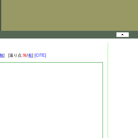
無
] [返り点:
無
/
有
]
[CITE]