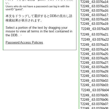
T2249_.63.0376a14
い。
T2249_.63.0376a15
Users who do not have a password can log in with the
userID "guest".
T2249_.63.0376a16
T2249_.63.0376a17
本文をドラッグして選択するとDDBの見出し語
T2249_.63.0376a18
検索結果が表示されます。
T2249_.63.0376a19
Select a portion of the text by dragging your
T2249_.63.0376a20
mouse to view all terms in the text contained in
T2249_.63.0376a21
the DDB. ・
T2249_.63.0376a22
Password Access Policies
T2249_.63.0376a23
T2249_.63.0376a24
T2249_.63.0376a25
T2249_.63.0376a26
T2249_.63.0376a27
T2249_.63.0376a28
T2249_.63.0376a29
T2249_.63.0376b01
T2249_.63.0376b02
T2249_.63.0376b03
T2249_.63.0376b04
T2249_.63.0376b05
T2249_.63.0376b06
T2249_.63.0376b07
T2249_.63.0376b08