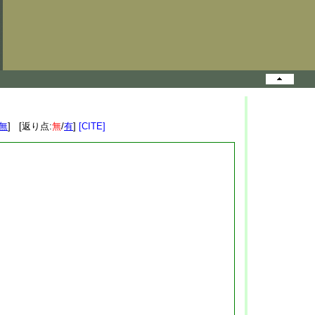
無
] [返り点:
無
/
有
]
[CITE]