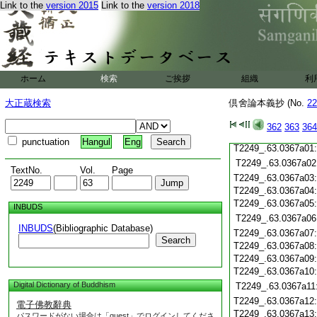
Link to the
version 2015
Link to the
version 2018
T2249_.63.0366c21
T2249_.63.0366c22
T2249_.63.0366c23
T2249_.63.0366c24
T2249_.63.0366c25
ホーム
検索
ご挨拶
組織
利
T2249_.63.0366c26
大正蔵検索
倶舍論本義抄 (No.
22
T2249_.63.0366c27
T2249_.63.0366c28
362
363
364
T2249_.63.0366c29
punctuation
Hangul
Eng
T2249_.63.0367a01
T2249_.63.0367a02
TextNo.
Vol.
Page
T2249_.63.0367a03
T2249_.63.0367a04
T2249_.63.0367a05
INBUDS
T2249_.63.0367a06
INBUDS
(Bibliographic Database)
T2249_.63.0367a07
Search
T2249_.63.0367a08
T2249_.63.0367a09
T2249_.63.0367a10
Digital Dictionary of Buddhism
T2249_.63.0367a11
T2249_.63.0367a12
電子佛教辭典
T2249_.63.0367a13
パスワードがない場合は「guest」でログインしてくださ