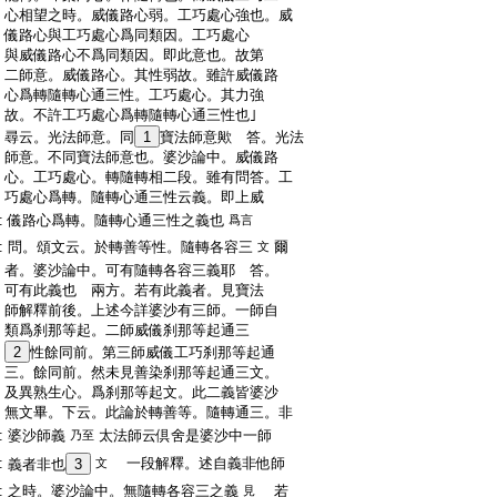
:
心相望之時。威儀路心弱。工巧處心強也。威
:
儀路心與工巧處心爲同類因。工巧處心
:
與威儀路心不爲同類因。即此意也。故第
:
二師意。威儀路心。其性弱故。雖許威儀路
:
心爲轉隨轉心通三性。工巧處心。其力強
:
故。不許工巧處心爲轉隨轉心通三性也｣
:
尋云。光法師意。同
1
寶法師意歟
答。光法
:
師意。不同寶法師意也。婆沙論中。威儀路
:
心。工巧處心。轉隨轉相二段。雖有問答。工
:
巧處心爲轉。隨轉心通三性云義。即上威
:
儀路心爲轉。隨轉心通三性之義也
爲言
:
問。頌文云。於轉善等性。隨轉各容三
爾
文
:
者。婆沙論中。可有隨轉各容三義耶
答。
:
可有此義也
兩方。若有此義者。見寶法
:
師解釋前後。上述今詳婆沙有三師。一師自
:
類爲刹那等起。二師威儀刹那等起通三
:
2
性餘同前。第三師威儀工巧刹那等起通
:
三。餘同前。然未見善染刹那等起通三文。
:
及異熟生心。爲刹那等起文。此二義皆婆沙
:
無文畢。下云。此論於轉善等。隨轉通三。非
:
婆沙師義
太法師云倶舍是婆沙中一師
乃至
:
一段解釋。述自義非他師
義者非也
3
文
:
之時。婆沙論中。無隨轉各容三之義
若
見