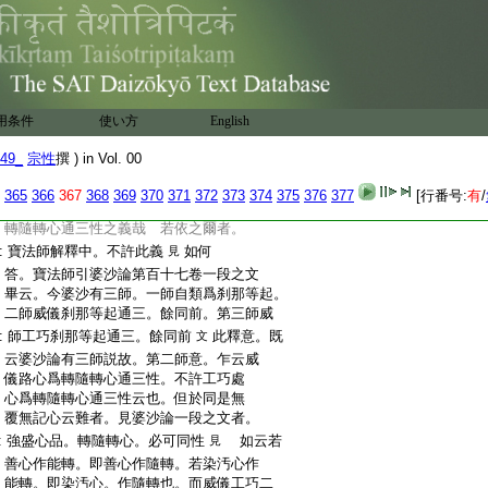
:
因
文
:
法住寺眞圓僧都云。無漏定心。與相續表業
:
爲隨轉因
云云
此
6
等義意可思之
:
問
寶法師所引婆沙論
中。威儀路心爲
百十七
:
轉。隨轉心通三性
此師意。可許工巧處
用条件
使い方
文
English
:
心爲轉。隨轉心通三性義耶
答。寶法師
49_
宗性
撰 ) in Vol. 00
:
不許此義
兩方。若不許此義者。威儀
見
:
工巧
同是無覆無記心也。云威儀路心爲轉
365
366
367
368
369
370
371
372
373
374
375
376
377
[行番号:
有
/
:
隨轉心通三性之時。何不許工巧處心爲
:
轉隨轉心通三性之義哉
若依之爾者。
:
寶法師解釋中。不許此義
如何
見
:
答。寶法師引婆沙論第百十七卷一段之文
:
畢云。今婆沙有三師。一師自類爲刹那等起。
:
二師威儀刹那等起通三。餘同前。第三師威
:
師工巧刹那等起通三。餘同前
此釋意。既
文
:
云婆沙論有三師説故。第二師意。乍云威
:
儀路心爲轉隨轉心通三性。不許工巧處
:
心爲轉隨轉心通三性云也。但於同是無
:
覆無記心云難者。見婆沙論一段之文者。
:
強盛心品。轉隨轉心。必可同性
如云若
見
:
善心作能轉。即善心作隨轉。若染汚心作
:
能轉。即染汚心。作隨轉也。而威儀工巧二