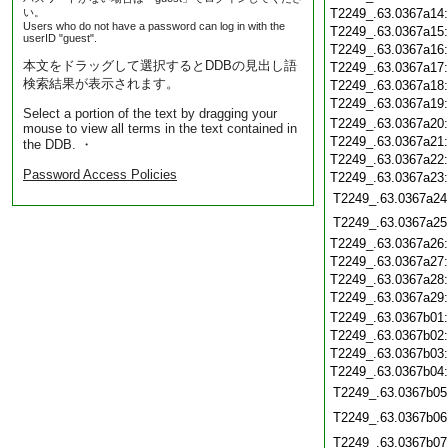
い。
T2249_.63.0367a14
Users who do not have a password can log in with the
T2249_.63.0367a15
userID "guest".
T2249_.63.0367a16
本文をドラッグして選択するとDDBの見出し語
T2249_.63.0367a17
検索結果が表示されます。
T2249_.63.0367a18
T2249_.63.0367a19
Select a portion of the text by dragging your
T2249_.63.0367a20
mouse to view all terms in the text contained in
T2249_.63.0367a21
the DDB. ・
T2249_.63.0367a22
Password Access Policies
T2249_.63.0367a23
T2249_.63.0367a24
T2249_.63.0367a25
T2249_.63.0367a26
T2249_.63.0367a27
T2249_.63.0367a28
T2249_.63.0367a29
T2249_.63.0367b01
T2249_.63.0367b02
T2249_.63.0367b03
T2249_.63.0367b04
T2249_.63.0367b05
T2249_.63.0367b06
T2249_.63.0367b07