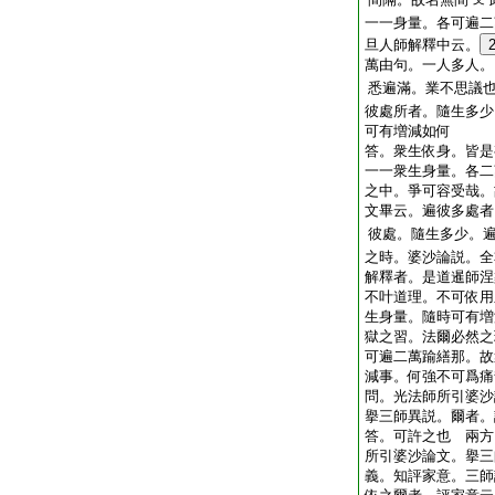
一一身量。各可遍二
旦人師解釋中云。
萬由句。一人多人。
悉遍滿。業不思議
彼處所者。隨生多少
可有増減如何
答。衆生依身。皆是
一一衆生身量。各二
之中。爭可容受哉。
文畢云。遍彼多處者
彼處。隨生多少。
之時。婆沙論説。全
解釋者。是道暹師涅
不叶道理。不可依用
生身量。隨時可有増
獄之習。法爾必然之
可遍二萬踰繕那。故
減事。何強不可爲痛
問。光法師所引婆沙
擧三師異説。爾者。
答。可許之也
兩方
所引婆沙論文。擧三
義。知評家意。三師