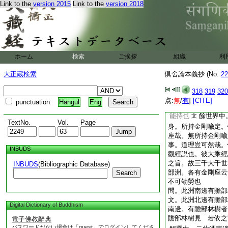
剛座見如何
Link to the
version 2015
Link to the
version 2018
答。金剛座者。一切
座也。而有宗意。談
旨。故唯此世界。南
世界中。既無佛出世
之金剛座哉。故今論
座。上窮地際。下據
ホーム
検索
ご挨拶
組織
利
覺。皆坐此座上。起
大正蔵検索
倶舍論本義抄 (No.
22
餘處所有堅固力能
文云。菩薩最後所依
318
319
320
座處。能持此定。以
点:
無
/
有
]
[CITE]
punctuation
Hangul
Eng
堅固力能持此定。此
能持也
餘世界中
文
TextNo.
Vol.
Page
身。所持金剛喩定。
座哉。無所持金剛喩
事。道理豈可然哉。
INBUDS
觀經説也。彼大乘經
之旨。故三千大千世
INBUDS
(Bibliographic Database)
部洲。各有金剛座云
Search
不可劬勞也
問。此洲南邊有贍部
文。此洲北邊有贍部
Digital Dictionary of Buddhism
南邊。有贍部林樹者
贍部林樹見
若依之
電子佛教辭典
パスワードがない場合は「guest」でログインしてくださ