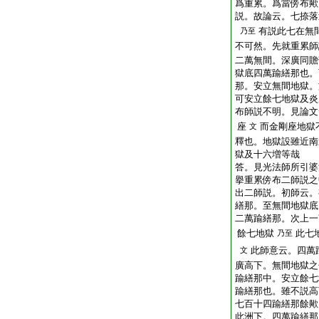
爲重累。爲當傍布歟
説。故論云。七捺落
有説此七在無
乃至
不可然。先就重累師
二萬無間。深廣同贍
獄底四萬踰繕那也。
那。安立無間地獄。
可安立餘七地獄及炎
布師説不明。見論文
座
而金剛座地獄
文
釋也。地獄設雖近南
獄及十六増等哉
答。見光法師所引婆
擧重累傍布二師説之
出二師説。初師云。
繕那。至無間地獄底
二萬踰繕那。次上一
餘七地獄
此七
乃至
此師意云。四萬
文
廣高下。無間地獄之
踰繕那中。安立餘七
踰繕那也。雖不説高
七百十四踰繕那餘歟
此洲下。四萬踰繕那