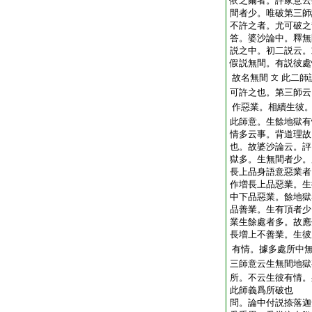
依之爾者。評家意云
間者少。唯破第三師
不許之者。尤可破之
答。婆沙論中。釋無
説之中。初二説云。
假説無間。有説彼處
故名無間
此二師
文
可許之也。第三師云
作惡業。相續生彼
此師意。生餘地獄有
情多云事。背道理故
也。故婆沙論云。評
獄多。生無間者少。
長上品身語意惡業者
作増長上品惡業。生
中下品惡業。餘地獄
品善業。生有頂者少
業生餘處者多。故應
長増上不善業。生彼
有情。據多處所中
三師意云生無間地獄
所。不云生彼有情。
此師義爲所破也
問。論中付説捺落迦