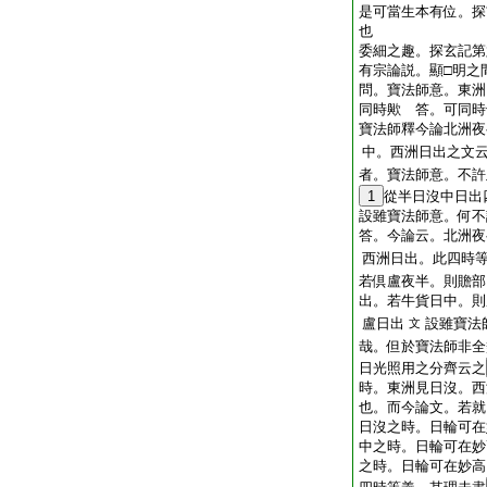
是可當生本有位。探
也
委細之趣。探玄記第
有宗論説。顯□明之
問。寶法師意。東洲
同時歟
答。可同時
寶法師釋今論北洲夜
中。西洲日出之文
者。寶法師意。不許
1
從半日沒中日出
設雖寶法師意。何不
答。今論云。北洲夜
西洲日出。此四時
若倶盧夜半。則贍部
出。若牛貨日中。則
盧日出
設雖寶法
文
哉。但於寶法師非全
日光照用之分齊云之
時。東洲見日沒。西
也。而今論文。若就
日沒之時。日輪可在
中之時。日輪可在妙
之時。日輪可在妙高