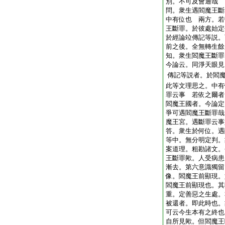
別。不可及會通哉
問。衆生遇閻魔王斷
中有位也
兩方。若
王斷罪。於彼處始定
於經論竝傳記等説。
前之後。全無轉生餘
知。衆生閻魔王斷罪
今論云。同淨天眼見
傳記等説者。於閻
此等文理思之。中有
罪云事
若依之爾者
閻魔王國者。今論定
爭可遇閻魔王斷罪哉
魔王宮。遇斷罪云事
答。衆生於何位。遇
等中。無分明定判。
案道理。粗勘諸文。
王斷罪歟。人受病患
漸去。第六意識獨留
像。閻魔王前顯現。
閻魔王前顯現也。其
重。定善惡之生處。
被還者。即此時也。
可云今生本有之終也
自所見歟。但閻魔王