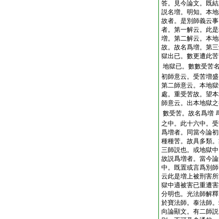
答。見今論文。既結
説名増。明知。本地
故者。是別師義云事
者。第一解云。此是
増。第二解云。本地
故。故名爲増。第三
獄出已。數更遭此苦
地獄已。數數受苦
初師意云。受苦増盛
第二師意云。本地獄
處。重受苦故。望本
師意云。出本地獄之
數受苦。故名爲増
之中。此十六中。受
爲増者。同當今論初
種種苦。故具多類。
三師説也。或地獄中
故説爲増者。當今論
中。既置或言爲別師
云此是増上被刑害所
獄中適被害已重遭害
分明也。光法師解釋
於寶法師。泰法師。
向論顯文。有二師説