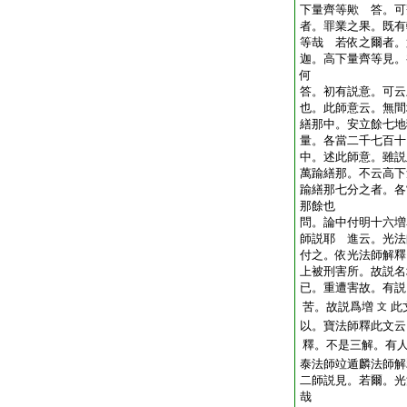
下量齊等歟
答。可
者。罪業之果。既有
等哉
若依之爾者。
迦。高下量齊等見。
何
答。初有説意。可云
也。此師意云。無間
繕那中。安立餘七地
量。各當二千七百十
中。述此師意。雖説
萬踰繕那。不云高下
踰繕那七分之者。各
那餘也
問。論中付明十六増
師説耶
進云。光法
付之。依光法師解釋
上被刑害所。故説名
已。重遭害故。有説
苦。故説爲増
此
文
以。寶法師釋此文云
釋。不是三解。有
泰法師竝遁麟法師解
二師説見。若爾。光
哉