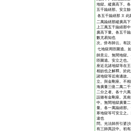
地獄。縱廣高下。各
五千踰繕那。安立餘
各五千踰繕那
此
文
二萬踰繕那
縱廣高下
上三萬五千踰繕那中
廣高下量。各五千踰
數尤易知也
次。傍布師云。有説
七地獄周匝圍遶。
師意云。無間地獄。
匝圍遶。安立之也。
座近北諸地獄等在王
相妨也之解釋。於此
諸地獄等近南邊故。
立。與金剛座。不相
海廣量三億二萬二千
二分之者。各十六萬
設雖有金剛座。其南
中。無間地獄廣量二
量。各一萬踰繕那。
寒地獄等可安立之。
違也
問。光法師所引婆沙
有三師異説中。初有