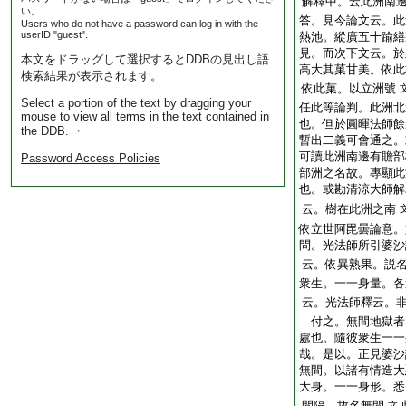
解釋中。云此洲南
い。
答。見今論文云。此
Users who do not have a password can log in with the
userID "guest".
熱池。縱廣五十踰繕
見。而次下文云。於
本文をドラッグして選択するとDDBの見出し語
高大其菓甘美。依此
検索結果が表示されます。
依此菓。以立洲號
Select a portion of the text by dragging your
任此等論判。此洲北
mouse to view all terms in the text contained in
也。但於圓暉法師餘
the DDB. ・
暫出二義可會通之。
可讀此洲南邊有贍部
Password Access Policies
部洲之名故。專顯此
也。或勘清涼大師解
云。樹在此洲之南
依立世阿毘曇論意。
問。光法師所引婆沙
云。依異熟果。説
衆生。一一身量。各
云。光法師釋云。
付之。無間地獄者
處也。隨彼衆生一一
哉。是以。正見婆沙
無間。以諸有情造大
大身。一一身形。悉
間隔。故名無間
文