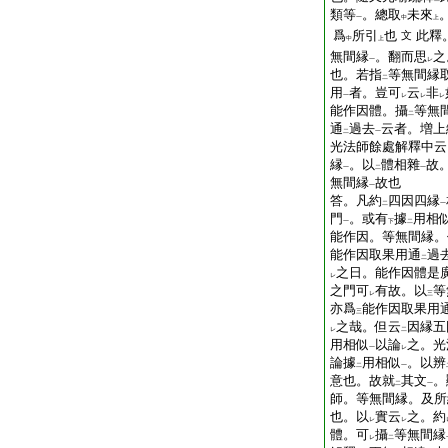
類等
。總取
未來
一
中
上
爲
所引
也
此釋
文
中
上
無間縁
。翻而思
之
一
レ
也。若指
等無間縁
二
用
者。豈可
云
非
一
レ
レ
レ
能作因體。攝
等無
二
通
過去
云者。増上
二
一
光法師餘處解釋中云
縁
。以
體相雜
故
一
二
一
無間縁
故也
一
答。凡約
四因四縁
二
一
門
。或有
據
用相
一
下
二
能作因。等無間縁。
能作因取果用通
過
二
之日。能作因體是
レ
之門可
有故。以
等
レ
三
亦爲
能作因取果用
三
之哉。但云
因縁五
レ
二
用相似
以論
之。光
一
レ
論據
用相似
。以辨
二
一
意也。故就
其文
。
二
一
師。等無間縁。及所
也。以
實云
之。約
レ
レ
體。可
攝
等無間縁
レ
二