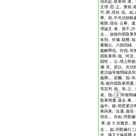
現在起
取果用
者。
二
一
文理
思
之。實就
一
レ
二
可
限
現在
也。如
レ
二
一
レ
畢。就
中光法師餘
レ
唯限
現在
云事。還
二
一
理論文
者。彼不
許
一
レ
去
。故能作因取果
一
各別。何備
疑難
哉
二
一
重難云。六因四縁。
處解釋也。何指
等
二
因取果用
哉。何況
一
因性
。云
増上即能
一
二
攝
見。是以。光法
一
婆沙論等無間縁及所
義釋
。若爾。指
等
上
三
爲
能作因取果用通
三
二
等定判
哉。加
之。
一
レ
者。指
2
等無間
三
取果用通
過去
事。
二
一
論中。破
然毘婆沙
下
果與果。倶通
過現
二
一
現在
。亦如
同類遍
一
二
果
故
此難意。
文
一
去
。如
同類遍行二
一
二
也。隨又元瑜疏釋
二