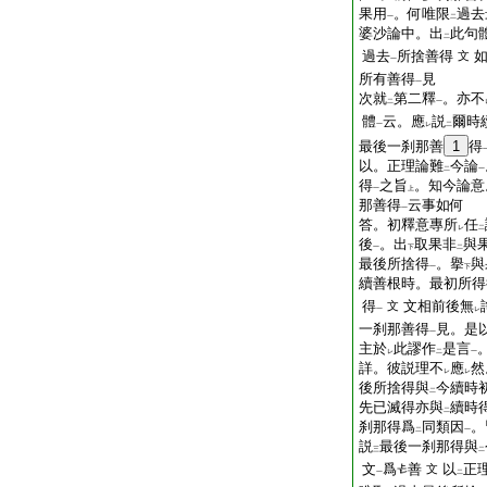
果用
。何唯限
過去
一
二
婆沙論中。出
此句
二
過去
所捨善得
文
一
所有善得
見
一
次就
第二釋
。亦不
二
一
體
云。應
説
爾時
一
レ
二
最後一刹那善
1
得
以。正理論難
今論
二
一
得
之旨
。知今論意
一
上
那善得
云事如何
一
答。初釋意專所
任
レ
二
後
。出
取果非
與
一
下
二
最後所捨得
。擧
與
一
下
續善根時。最初所得
得
文相前後無
文
一
レ
一刹那善得
見。是
一
主於
此謬作
是言
レ
二
一
詳。彼説理不
應
然
レ
レ
後所捨得與
今續時
二
先已滅得亦與
續時
二
刹那得爲
同類因
。
二
一
説
最後一刹那得與
三
二
文
爲
善
以
正
文
一
二