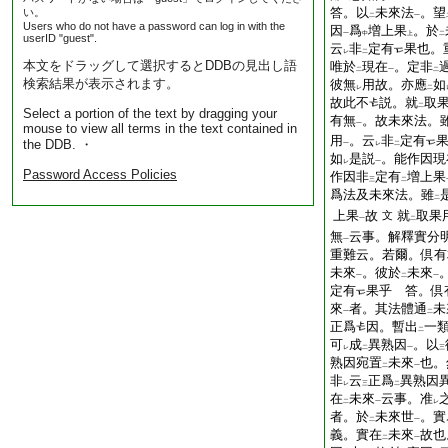
答。以
未來法
。望
い。
二
一
Users who do not have a password can log in with the
因
爲
増上果
。於
一
中
上
二
userID "guest".
云
非
定有
果也。
レ
二
本文をドラッグして選択するとDDBの見出し語
唯於
現在
。定非
二
一
二
検索結果が表示されます。
彼無
用故。亦應
如
レ
二
故此不
説。就
取
二
Select a portion of the text by dragging your
有無
。故未來法。
一
mouse to view all terms in the text contained in
用
。云
非
定有
the DDB. ・
一
レ
二
如
是説
。能作因現
レ
一
Password Access Policies
作因非
定有
増上果
三
二
爲法及未來法。雖
二
上果
故
就
取果
文
一
二
無
云事。解釋實分
一
重難云。若爾。倶有
未來
。彼於
未來
一
二
一
定有
果乎
答。倶
來
者。其法體通
未
一
二
正爲
因。暫出
一
二
可
成
異熟因
。以
レ
二
一
三
熟因宛置
未來
也。
二
一
非
云
正爲
異熟因
レ
三
二
在
未來
云事。准
二
一
レ
者。於
未來世
。實
二
一
義。實在
未來
故也
二
一