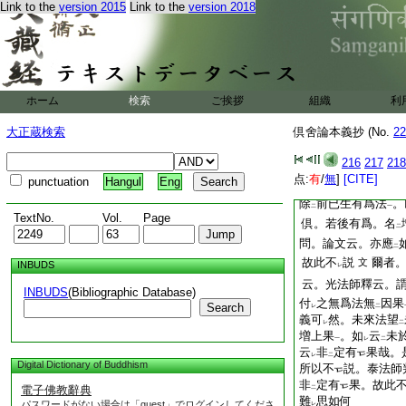
Link to the
version 2015
Link to the
version 2018
專欲
顯
彼果體
。
レ
二
一
體
也。若有爲言。
一
者。未
顯
果體唯限
レ
レ
但於
是餘有爲之増
二
爲之有爲言。非
指
レ
二
顯
増上果
1
相其
二
ホーム
検索
ご挨拶
組織
利
也。委云
之。以
有
レ
二
果
長行標
因有
爲言
大正蔵検索
倶舍論本義抄 (No.
22
二
頌指
果體有爲
。云
二
一
216
217
218
行文
云。諸有爲法
一
点:
有
/
無
]
[CITE]
punctuation
Hangul
Eng
上果
故光法師釋
文
除
前已生有爲法
。
二
一
TextNo.
Vol.
Page
倶。若後有爲。名
二
問。論文云。亦應
二
故此不
説
爾者
文
INBUDS
レ
云。光法師釋云。
INBUDS
(Bibliographic Database)
付
之無爲法無
因果
Search
レ
二
義可
然。未來法望
レ
二
増上果
。如
云
未
一
レ
二
云
非
定有
果哉。
レ
二
Digital Dictionary of Buddhism
所以不
説。泰法師
非
定有
果。故此
電子佛教辭典
二
難
思如何
パスワードがない場合は「guest」でログインしてくださ
レ