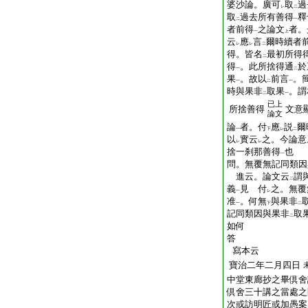
婆沙論。廣可
取
過
レ
二
取
過去所有善得
釋
二
一
者前得
之論文
者。
一
上
云
應
言
爾時續者
レ
レ
二
得。皆名
最初所得
二
得
。此所捨得通
於
一
二
果
。故以
前言
。
一
二
一
時與果非
取果
。謂
二
一
已上
所捨善得
文意
論文
論
者。付
應
説
爾
一
下
レ
二
以
實云
之。今論意
レ
レ
捨一刹那善得
也
一
問。無覆無記同類因
進云。論文云
謂
二
義
見
付
之。無覆
一
レ
准
。何無
與果非
一
下
二
記同類因與果非
取
二
如何
答
寫本云
寶治二年二月四日
中堂東廊抄之畢倶舍
倶舍三十講之當處之
次或訪明匠或加愚案