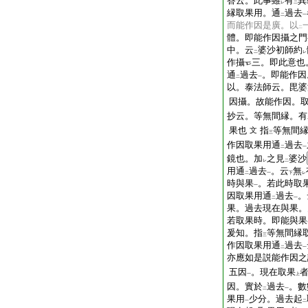
答云。此事雖
有
異
レ
二
縁取果用。通
過去
二
一
而能作因是廣。以
二
體。即能作因攝之門
中。云
婆沙初師約
二
レ
作攝
三。即此意也
通
過去
。即能作因
二
一
以。泰法師云。毘婆
因攝。故能作因。
抄云。等無間縁。有
果也
指
等無間
文
三
作因取果用通
過去
二
一
鏡也。加
之見
婆沙
レ
二
用通
過去
。云
無
二
一
下
レ
時與果
。若此時取
一
因取果用通
過去
。
二
一
果。過去現在與果。
若取果時。即能與果
爰知。指
等無間縁
三
作因取果用通
過去
二
一
亦應如是説能作因之
五因
。現在取果
一
上
因。實於
過去
。數
二
一
果用
少分。過去起
一
二