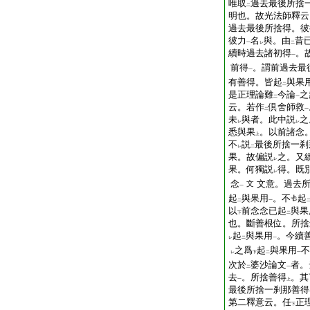
唯取
過去最後所捨
二
明也。故光法師釋云
過去最後所捨得。彼
彼力
名
與。由
昔
一
レ
二
續時過去諸初得
。
一
前得
。謂前過去最
一
有善得。皆起
與果
二
是正理論難
今論
之
二
一
云。若作
倶舍師救
二
一
未
與者。此中説
之
レ
レ
悉與果
。以前諸念
上
不
説
最後所捨一刹
レ
二
果。故偏説
之。又
レ
果。何獨説
得。既
レ
念
文意。過去
文
一
起
與果用
。不
起
二
一
以
前念念已起
與果
下
二
也。斷善根位。所捨
起
與果用
。今續
レ
二
一
之爲
起
與果用
不
レ
下
二
一
次於
婆沙論文
者。
二
一
去
。所捨善得
。其
一
上
最後所捨一刹那善得
第二釋意云。任
正
下