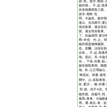
因
也。故付
實因
一
二
一
能作因
。不
起
取
一
レ
二
倶有相應異熟三因。
故非
相例
也
二
一
問。今論意。能作因
進云。光法師引
婆
下
現在取果。過去現在
因。過去現在取果。
了。此論或同
婆沙
二
釋
作也
付
之。同
ヲ
レ
能作因是無障礙因。
也。若爾。法現在前
在世
。不
起
取果
一
レ
二
哉。是以。見
今論
二
在
。下述
亦應
如
一
三
二
レ
能作因取果用。唯限
哉。依
之正理論云
レ
唯現在。與通
過現
二
釋中。云
其取果用
下
依
婆沙
。雖
亦通
二
一
三
二
別
故。此不
説。
一
能作因。其義可
同
レ
最爲
善者。今論餘
レ
用。通
過去
者。豈
二
一