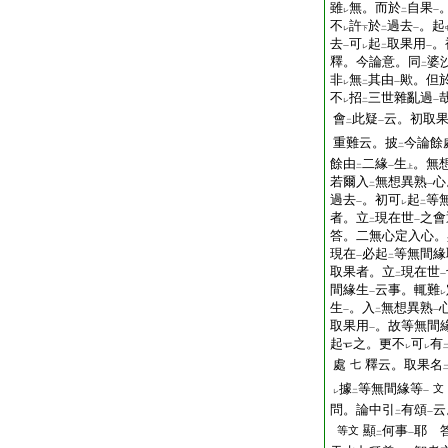
雖
無。而於
自果
レ
二
一
不
許
於
過去
。起
レ
下
二
一
去
可
起
取果用
。
一
レ
二
一
釋。今論意。同
婆
二
非
無
其由
歟。但
レ
二
一
不
招
三世雜亂過
レ
二
一
會
此疑
云。初取
二
一
重難云。披
今論餘
二
餘由
二緣
生
。無
二
一
上
若爾入
無想異熟
心
二
一
過去
。初可
起
等
一
レ
二
者。立
現在世
之會
二
一
答。二無心定入心。
現在
必起
等無間緣
一
二
取果者。立
現在世
二
一
間緣生
云事。輒難
一
レ
生
。入
無想異熟
一
二
一
取果用
。故等無間
一
起
之。更不
可
有
レ
レ
處
釋云。取果名
七
據
等無間緣等
文
レ
二
一
問。論中引
有頌
云
二
一
顯
何事
耶
答
等文
二
一