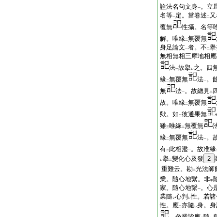
詮法名句文身
。立
一
名等
定。當卷述
又
一
二
覆無
性攝。名等
解。唯緣
無覆無
二
身足論文
者。不
擧
一
二
無相無相三摩地相應
法
故擧
之。四
一
レ
緣
無覆無
法
。
二
一
無
法
。故總見
一
二
故。唯緣
無覆無
二
歟。如
彼通果無
二
雖
唯緣
無覆無
三
二
緣
無覆無
法
。
二
一
有
此相濫
。故准緣
二
一
擧
變化心及發
2
レ
二
重難云。勘
光法師
二
業。隨心地繋。非
中
家。隨心地繋
。心
一
業隨
心判
性。若諸
レ
レ
性。應
亦隨
身。身
二
レ
。色業皆應
隨