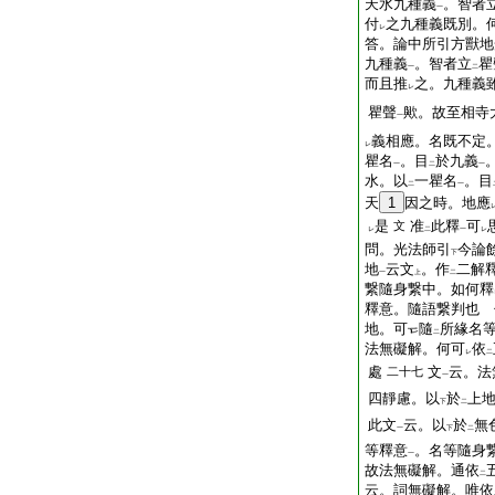
天水九種義
。智者
一
付
之九種義既別。
レ
答。論中所引方獸地
九種義
。智者立
瞿
一
二
而且推
之。九種義
レ
瞿聲
歟。故至相寺
一
義相應。名既不定
レ
瞿名
。目
於九義
一
二
一
水。以
一瞿名
。目
二
一
天
1
因之時。地應
是
准
此釋
可
文
レ
二
一
レ
問。光法師引
今論
下
地
云文
。作
二解
一
上
二
繋隨身繋中。如何釋
釋意。隨語繋判也
地。可
隨
所緣名
二
法無礙解。何可
依
レ
二
處
文
云。法
二十七
一
四靜慮。以
於
上
下
二
此文
云。以
於
無
一
下
二
等釋意
。名等隨身
一
故法無礙解。通依
二
云。詞無礙解。唯依