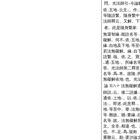
問。光法師引
今論
下
依
五地
云文
。作
二
一
上
二
等隨語繋。隨身繋中
法師釋云。又解。下
者。此是隨身繋家
一
無退智緣
能詮名等
二
一
礙解。何不
依
五地
レ
二
緣
自地及下地
等至
二
一
若法無礙解。緣
自
二
語繋
哉。依
之。寶
一
レ
通
五地
。所緣名
レ
二
一
答。光法師第二釋意
名等
爲
本。故隨
一
レ
二
無礙解依地
也。光
一
論
法無礙解
百八十
師説
云。後二説據
上
二
通依
上地
。以
依
二
一
二
レ
法
。即述
此意釋
一
二
一
地
等至中。擧
法無
一
二
等
難故。雖
要緣
一
三
二
名等
故。法無礙解
一
文。全非
相違
也。
二
一
也。不
足
爲
疑歟
レ
レ
レ
重難云。勘
婆沙論
二