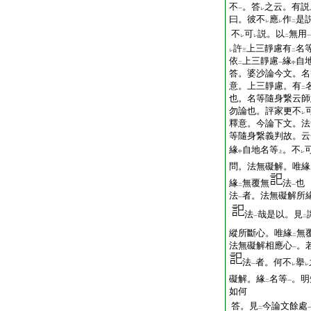
不
。答
之云。有説
一
レ
曰。彼不
應
作
是
レ
レ
二
不
可
説。以
無用
レ
レ
二
一
許
上三靜慮有
名
レ
三
二
依
上三靜慮
緣
自
二
一
中
答。婆沙論今文。名
意。上三靜慮。有
二
也。名等隨身繋云師
勿論也。評家更不
レ
釋意。今論下文。法
等隨身繋義判故。云
緣
自地名等
。不
中
上
レ
問。法無礙解。唯緣
緣
無覆無
法
也
二
一
法
者。法無礙解所
一
法
哉是以。見
一
二
縱所斷心。唯緣
無
二
法無礙解相應心
。
一
法
者。何不
擧
一
レ
レ
礙解。緣
名等
。明
二
一
如何
答。見
今論文餘處
二