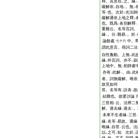
釋。其意在
之。緣
レ
二
礙解依
自地
。無
二
一
三
等
也。次於
光法師
一
下
礙解通依上地之釋
上
也。既爲
各別解釋
二
一
重難云。名等言詞。
緣
。分
難易
。於
一
二
一
二
論餘處
中。
七十六
謂此意言。尋詞二法
自性麁動。上無
此
レ
緣
外言詞。亦不
寂
レ
二
上地中。無
初靜慮
二
亦有
此解
。由
此
二
一
レ
者。詞無礙解。唯依
故見如何
答。名等有
詮表
故
二
一
結難也。故婆沙論
三世相
云。法辨二
一
解。過去緣
過去
。
二
一
未來不生者緣
三世
二
緣
名等
易故。通緣
二
一
唯緣
自世
云也。法
二
一
以
之可
知
次於
レ
レ
二
緣
外。言不
寂靜