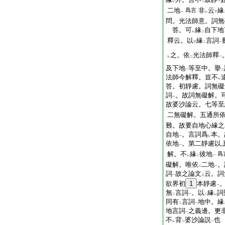
レ
二
一
二地
非
云
緣
爲言
一
レ
下
問。光法師意。詞無
答。可
緣
自下地
レ
二
釋云。以
緣
言詞
下
二
一
之。依
光法師釋
レ
二
一
及下地
等至中。擧
一
二
法師今解釋。豈不
レ
答。初靜慮。詞無礙
詞
。故詞無礙解。
一
故婆沙論云。七等至
二無礙解。五通所
難。故要自地心緣之
自地
。言詞爲
本。
一
レ
依地
。第二靜慮以
一
解。不
緣
彼地
爲
レ
二
一
礙解。唯依
二地
。
二
一
詞
故之論文
云。詞
一
上
欲界初
1
本靜慮
一
無
言詞
。以
緣
詞
二
一
二
レ
同有
言詞
地中。緣
二
一
地言詞
之義邊。更
一
不
背
婆沙論説
也
レ
二
一