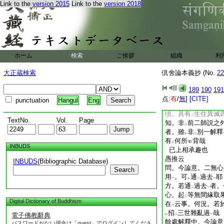
畢云。又足一解云
Link to the
version 2015
Link to the
version 2018
意
。非
別義
見
若
一
二
一
可
別義
哉
二
一
答。見
光法師釋
云
二
一
名
一刹那
。現在三
二
一
用起時促
。解也
文
一
ホーム
検索
ご挨拶
組織
利
第二師意。雖
述
然
レ
下
三相同一刹那
。未
上
レ
大正蔵検索
倶舍論本義抄 (No.
22
也。故今明
一刹那
二
別一解
也
重意云。
189
190
191
一
那
。現在三相用時
点:
有
/
無
]
[CITE]
一
punctuation
Hangul
Eng
現在三相
。各別刹
一
頃。具有
生住異滅
二
TextNo.
Vol.
Page
知。非
前二師説之
二
者。雖
非
別一解釋
レ
二
有
何所
背哉
二
INBUDS
已上相承趣也
愚推云
INBUDS
(Bibliographic Database)
問。今論意。二無心
Search
用
。可
通
過去
耶
一
レ
二
一
方。若通
過去
者。
二
一
心。起
等無間緣取
二
Digital Dictionary of Buddhism
在
云事。何況。若
一
招
三世雜亂過
哉
電子佛教辭典
レ
二
一
餘處解釋中。今論意
パスワードがない場合は「guest」でログインしてくださ