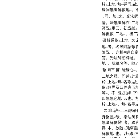
於
上地
無
尋伺
故
二
一
中
上
緣詞無礙解依地
。
一
同。加
之。光法
レ
レ
論。法無礙解在
二
二
師説
畢云。初説據
上
二
解但依
二地
。後二
二
一
礙解通依
上地
文
二
一
地
者。名等隨語繋
一
論説
。亦相
違自
一
答。光法師初釋意。
地
。所緣名等。隨
一
二
繋
據
能緣心
爲言
二
一
二地之釋。即述
此
二
於
上地
無
名等
故
二
一
中
上
依
欲界及四靜慮五
二
等
。不
能
別緣
下
一
レ
三
二
四無無色地
云也。
一
於
上地
。無
名等
二
一
中
上
非
許
上三靜慮
文
レ
三
身繋義
哉。泰法師
一
無礙解例難
者。緣
一
爲
本。故隨
所緣言
レ
二
解依地
也。以
緣
一
下
二