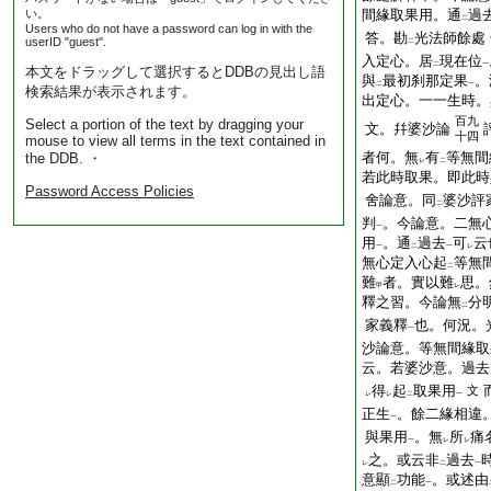
い。
間緣取果用。通
過
二
Users who do not have a password can log in with the
答。勘
光法師餘處
userID "guest".
二
入定心。居
現在位
二
一
本文をドラッグして選択するとDDBの見出し語
與
最初刹那定果
。
二
一
検索結果が表示されます。
出定心。一一生時。
百九
Select a portion of the text by dragging your
文。幷婆沙論
十四
mouse to view all terms in the text contained in
者何。無
有
等無間
the DDB. ・
レ
二
若此時取果。即此時
Password Access Policies
舍論意。同
婆沙評
二
判
。今論意。二無
一
用
。通
過去
可
云
一
二
一
レ
無心定入心起
等無
二
難
者。實以難
思。
甲
レ
釋之習。今論無
分
二
家義釋
也。何況。
一
沙論意。等無間緣取
云。若婆沙意。過去
得
起
取果用
文
レ
レ
二
一
正生
。餘二緣相違
一
與果用
。無
所
痛
一
レ
レ
之。或云非
過去
レ
二
一
意顯
功能
。或述由
二
一