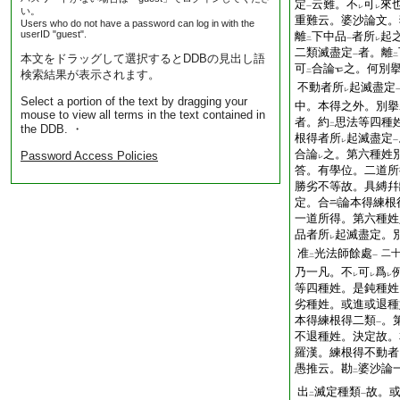
定
云難。不
可
來
一
レ
レ
い。
重難云。婆沙論文。
Users who do not have a password can log in with the
userID "guest".
離
下中品
者所
起
二
一
レ
二類滅盡定
者。離
本文をドラッグして選択するとDDBの見出し語
一
二
可
合論
之。何別
検索結果が表示されます。
二
不動者所
起滅盡定
レ
Select a portion of the text by dragging your
中。本得之外。別擧
mouse to view all terms in the text contained in
者。約
思法等四種
二
the DDB. ・
根得者所
起滅盡定
レ
一
合論
之。第六種姓
Password Access Policies
レ
答。有學位。二道所
勝劣不等故。具縛幷
定。合
論本得練根
一道所得。第六種姓
品者所
起滅盡定。
レ
准
光法師餘處
二
二
一
乃一凡。不
可
爲
レ
レ
レ
等四種姓。是鈍種姓
劣種姓。或進或退種
本得練根得二類
。
一
不退種姓。決定故。
羅漢。練根得不動者
愚推云。勘
婆沙論
二
出
滅定種類
故。
二
一