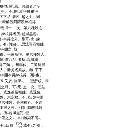
也
猶似
難
思。具縛者乃至
レ
レ
之中。不
開
本得練根得
レ
二
下下品
者所
起之中。同
一
レ
擧
時解脱阿羅漢練根得
二
哉
次。第六種姓之
是一
一
練根得者所
起滅盡定
二
レ
一
姓
本得之外。別可
出
練
一
レ
二
。有
何由
。思法等四種姓
二
一
別
開之
哉
一
得。一道所得。第六種姓人。
離
前八品
者所
起滅盡
二
一
レ
得二類
。無學位。二道所得。
一
人。勝劣遙異故。離
下下
二
別
開本得練根得二類
也。
一
又於
無學
。二聖所成。學
十五
二
一
例之釋。可
思
之
次。思法
レ
レ
。或進趣勝種姓。或退住
姓。未定故。不
及
別
開
レ
レ
第六種姓。是利種姓。不進
本得之外。別擧
時解脱阿
二
。所
起滅盡定
也
レ
一
一段之文
。約
離染不同
。
一
二
一
此有
或有
四種
或有
九種
。
二
一
二
一
二説