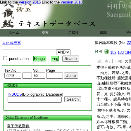
答。婆沙論
三十四
Link to the
version 2015
Link to the
version 2018
類
云。或應
説
九
一
レ
レ
處具縛。及離
一品
二
説者。此應
説
十。
レ
レ
道
時
。爲
彼第十
一
上
二
一
聖者中。非想地具縛
ホーム
検索
ご挨拶
組織
利
一品乃至八品染
者
一
第九品染無間道位
一
大正蔵検索
倶舍論本義抄 (No.
22
有
十種不同
也
二
一
百五
182
183
184
問。婆沙論
中
十二
punctuation
Hangul
Eng
定。有
十一種
文
二
一
本得不動種姓所起滅
TextNo.
Vol.
Page
兩方。若擧
之者
レ
不動種姓所
起滅盡
レ
出
練根所得不動種
二
INBUDS
擧
本得不動種姓所
レ
二
答。見
婆沙論文
云
INBUDS
(Bibliographic Database)
二
一
十一種
。謂具縛者
Search
一
乃至離
下下品
者所
二
一
根得不動者所
起
文
レ
所
起之中。無學位
Digital Dictionary of Buddhism
レ
姓本得練根得二類。
電子佛教辭典
皆可
有故。不
擧
レ
レ
二
パスワードがない場合は「guest」でログインしてくださ