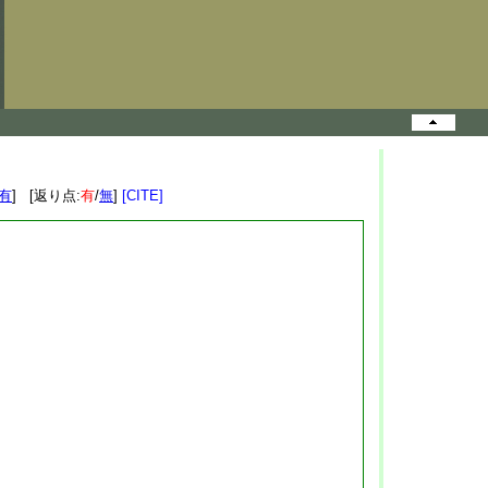
有
] [返り点:
有
/
無
]
[CITE]