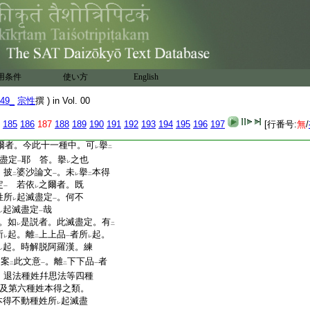
中。説
身證不還果聖者種
二
。謂離染故。即非想非非想
乃至八品染
爲
九。經有
一
レ
謂即前九加
離
第九無間
下
二
案
此文意
。身證不還果
文
二
一
者。爲
一類
。離
非想地
二
一
二
用条件
使い方
English
。各爲
一類
。離
非想地
二
一
二
爲
一類
。故約
離染
時。
二
一
二
一
49_
宗性
撰 ) in Vol. 00
185
186
187
188
189
190
191
192
193
194
195
196
197
[行番号:
無
/
。述
如是説者義
云。此滅盡
二
一
爾者。今此十一種中。可
擧
レ
二
盡定
耶
答。擧
之也
一
レ
。披
婆沙論文
。未
擧
本得
二
一
レ
二
定
若依
之爾者。既
一
レ
姓所
起滅盡定
。何不
レ
一
起滅盡定
哉
レ
一
。如
是説者。此滅盡定。有
レ
二
所
起。離
上上品
者所
起。
レ
二
一
レ
起。時解脱阿羅漢。練
レ
案
此文意
。離
下下品
者
二
一
二
一
。退法種姓幷思法等四種
及第六種姓本得之類。
本得不動種姓所
起滅盡
レ