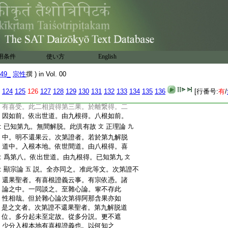
:
釋阿那含果云。次第之人。但有八根。信等
:
五根意根捨根及與
12
已知根。無擧
13
喜根。
:
任此等定判。彼論意。次第證不還果聖者。不
:
可有喜根證義
若依之爾者。以道理
見
:
思之。設雖雜心論意。次第證不還果聖者
:
中。何無喜根證義哉
用条件
使い方
English
:
答。雜心論意。次第證不還果聖者中。第九解
:
脱道位。入初靜慮根本地之類。可有喜根
49_
宗性
撰 ) in Vol. 00
:
證義也。故今論云。又次第證不還果者。若
:
於第九解脱道中。入根本地。依世間道。由
124
125
126
127
128
129
130
131
132
133
134
135
136
[行番号:
有
/
:
八根得。彼無間道。捨受相應。解脱道中。復
:
有喜受。此二相資得第三果。於離繋得。二
:
因如前。依出世道。由九根得。八根如前。
:
已知第九。無間解脱。此倶有故
正理論
文
九
:
中。明不還果云。次第證者。若於第九解脱
:
道中。入根本地。依世間道。由八根得。喜
:
爲第八。依出世道。由九根得。已知第九
文
:
顯宗論
説。全亦同之。准此等文。次第證不
五
:
還果聖者。有喜根證義云事。有宗依憑。諸
:
論之中。一同談之。至雜心論。寧不存此
:
性相哉。但於雜心論次第得阿那含果亦如
:
是之文者。次第證不還果聖者。第九解脱道
:
位。多分起未至定故。從多分説。更不遮
:
少分入根本地有喜根證義也。以何知之