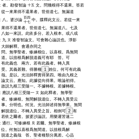
:
者。勘發智論
文。問幾根得不還果。答若
十五
:
從一來果得不還果者。世俗道七。無漏道
百四
:
八。婆沙論
中。牒釋此文云。若從一來
十七
:
果得不還果者。世俗道七。無漏道八。七及
:
八如一來説。此依多分。若入根本。或八或
:
九
准發智論文。可會雜心論説也。淨影
文
:
大師解釋。會通亦同之
:
問。無學聖者。修練根位。以喜根。爲無間
:
道。以捨根爲解脱道義可有耶
答。可
:
有此義也
兩方。若有此義者。轉入異
:
受。其義甚難。得勝種
1
姓位。何可有此義
:
哉。是以。光法師釋實得第四。唯由九根之
:
論文云。應知。此據從向得果。唯論初得。
:
故説九根三受隨一。不據轉根。若據轉根。
:
應説八根三受隨一
如此釋者。無學聖
文
:
者。修練根。無間解脱道位。不轉入異受云
:
事。分明也。何況。光法師述得無學果。無間
:
解脱道位。不轉入異受之旨。相例可
2
有
:
若依之爾者。披婆沙論説。用樂遲苦速二
:
通行。可修練根
若爾。無學聖者。修練根
見
:
位。何無以喜根爲無間道。以捨根爲解
:
脱道之義哉
答。聖者種類分萬差。心品