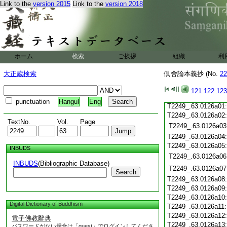
T2249_.63.0125c19
Link to the
version 2015
Link to the
version 2018
T2249_.63.0125c20
T2249_.63.0125c21
T2249_.63.0125c22
T2249_.63.0125c23
T2249_.63.0125c24
ホーム
検索
ご挨拶
組織
利
T2249_.63.0125c25
T2249_.63.0125c26
大正蔵検索
倶舍論本義抄 (No.
22
T2249_.63.0125c27
T2249_.63.0125c28
121
122
123
T2249_.63.0125c29
punctuation
Hangul
Eng
T2249_.63.0126a01
T2249_.63.0126a02
TextNo.
Vol.
Page
T2249_.63.0126a03
T2249_.63.0126a04
T2249_.63.0126a05
INBUDS
T2249_.63.0126a06
INBUDS
(Bibliographic Database)
T2249_.63.0126a07
Search
T2249_.63.0126a08
T2249_.63.0126a09
T2249_.63.0126a10
Digital Dictionary of Buddhism
T2249_.63.0126a11
T2249_.63.0126a12
電子佛教辭典
T2249_.63.0126a13
パスワードがない場合は「guest」でログインしてくださ