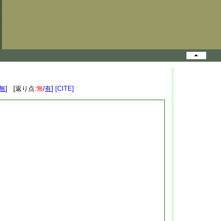
無
] [返り点:
無
/
有
]
[CITE]