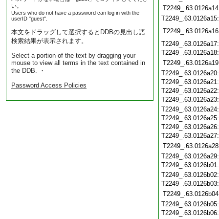
い。
T2249_.63.0126a14
Users who do not have a password can log in with the
T2249_.63.0126a15
userID "guest".
T2249_.63.0126a16
本文をドラッグして選択するとDDBの見出し語
検索結果が表示されます。
T2249_.63.0126a17
T2249_.63.0126a18
Select a portion of the text by dragging your
mouse to view all terms in the text contained in
T2249_.63.0126a19
the DDB. ・
T2249_.63.0126a20
T2249_.63.0126a21
Password Access Policies
T2249_.63.0126a22
T2249_.63.0126a23
T2249_.63.0126a24
T2249_.63.0126a25
T2249_.63.0126a26
T2249_.63.0126a27
T2249_.63.0126a28
T2249_.63.0126a29
T2249_.63.0126b01
T2249_.63.0126b02
T2249_.63.0126b03
T2249_.63.0126b04
T2249_.63.0126b05
T2249_.63.0126b06