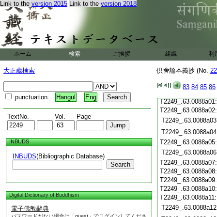
Link to the
version 2015
Link to the
version 2018
T2249_.63.0087c20
T2249_.63.0087c21
T2249_.63.0087c22
T2249_.63.0087c23
T2249_.63.0087c24
ホーム
検索
ご挨拶
T2249_.63.0087c25
組織
利
T2249_.63.0087c26
大正蔵検索
倶舍論本義抄 (No.
22
T2249_.63.0087c27
T2249_.63.0087c28
83
84
85
86
T2249_.63.0087c29
punctuation
Hangul
Eng
T2249_.63.0088a01
T2249_.63.0088a02
TextNo.
Vol.
Page
T2249_.63.0088a03
T2249_.63.0088a04
INBUDS
T2249_.63.0088a05
T2249_.63.0088a06
INBUDS
(Bibliographic Database)
T2249_.63.0088a07
Search
T2249_.63.0088a08
T2249_.63.0088a09
T2249_.63.0088a10
Digital Dictionary of Buddhism
T2249_.63.0088a11
T2249_.63.0088a12
電子佛教辭典
パスワードがない場合は「guest」でログインしてくださ