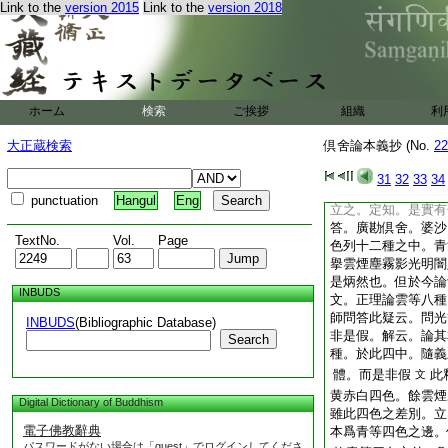
Link to the
version 2015
Link to the
version 2018
無能縁識者。爭可知
哉
答
問。雲煙塵霧影光明
答可實有色也
兩方
論文云。顯色有四。
ホーム
検索
ご挨拶
組織
利
色差別
光法師所
文
大正蔵検索
倶舍論本義抄 (No.
22
種。是正顯色。雲
文。雲等八色。青等
31
32
33
34
別體見
若依之爾者
punctuation
Hangul
Eng
立之。定知。是實有
答。廣勘倶舍。婆沙
TextNo.
Vol.
Page
色列十二種之中。青
擧雲煙塵霧影光明闇
是炳然也。但於今論
INBUDS
文。正理論雲等八種
師問答此疑云。問光
INBUDS
(Bibliographic Database)
非是假。解云。論其
Search
種。於此四中。隨義
體。而是非假
此
文
黄赤白四色。餘雲煙
Digital Dictionary of Buddhism
雖此四色之差別。立
電子佛教辭典
本爲青等四色之邊。
パスワードがない場合は「guest」でログインしてくださ