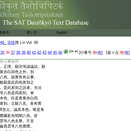
有眼等五根云事
闇八色可實有色耶
。若實有色者。見今
青黄赤白。餘顯是此四
用条件
使い方
English
引正理論中云。青等四
49_
宗性
撰 ) in Vol. 00
等八種。是此差別
任此等
文
四色之上假立。不可有
35
36
37
38
39
40
41
42
43
44
45
46
[行番号:
無
/
有
] [返り点:
無
/
有
]
。二十種色中。別既
色云事如何
。正理。顯宗等諸論説。顯
黄赤白四色之外。別
八色。故實有色云事。
餘顯是此四色差別之
。是此差別之説者。光法
等八色是四差別。寧
本色。但是青黄赤白四
差別。立餘八名。各有實
釋意云。論其本色。唯是青
塵霧影光明闇八色。皆
雲等八色名畢。不見
偏爲雲等八色實體。