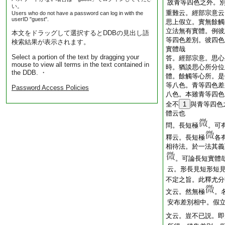
故青等四色之外。
い。
重難云。經部宗意云
Users who do not have a password can log in with the
userID "guest".
思上假立。實無餘觸
立法無有實體。例彼
本文をドラッグして選択するとDDBの見出し語
等四色差別。彼四色
検索結果が表示されます。
實體哉
Select a portion of the text by dragging your
答。經部宗意。思心
mouse to view all terms in the text contained in
時。猶談思心所分位
the DDB. ・
體。餘觸等心所。是
等八色。青等四色差
Password Access Policies
八色。本雖青等四色
全不
1
與青等四色
體云也
問。長短極
。可
釋云。長短極
各
相待法。於一法其義
。可論長短實體
云。形長見短形短
不定之旨。此釋尤分
文云。然無極
。
安布差別相中。假
文云。豈不已説。即