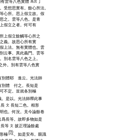
別有雲等八色實體
｣
爲言
。受想思實有。餘心所法。
等心所。思上假立故。假
思之。雲等八色。是青
上假立之者。何可有
所上假立餘觸等心所之
之義。故思心所有實
假上法。無有實體也。雲
別云事。異此義門。雲等
。別名雲等八色之上。
之外。別有雲等八色實
有別體耶
進云。光法師
有別體 付之。長短是
可不定。豈就各別極
哉。是以。光法師釋此事
見長
長短二色。相形
文
明也。何況。見今論餘卷
名爲長等。故即多物如是
立長等
披正理論餘處
文
形極
。如是安布。眼識