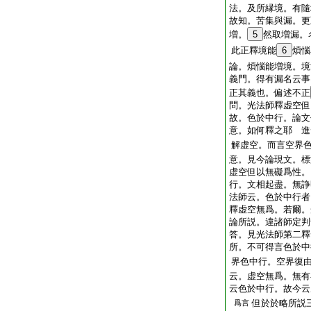
法。及所縁境。有隨
故知。苦集與漏。更
増。
5
然取増漏。
此正釋境能
6
煩惱
論。煩惱能増境。境
義門。得有漏名云事
正其義也。偏述不正
問。光法師釋虚空但
故。色於中行。論文
意。如何釋之耶
進
解虚空。而言空界
意。見今論現文。標
虚空但以無礙爲性。
行。文相起盡。無諍
法師云。色於中行者
釋虚空無爲。若爾。
論所説。違諸師定判
答。見光法師第二釋
所。不可得言色於中
界色中行。空界復
云。虚空無爲。無有
云色於中行。故今云
但於於略所説
爲言