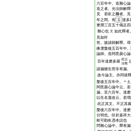
六百年中。造雜心論
造之者。光法師解釋
見
若依之爾者。見
年之間。有
1
達多
更撰三百五十偈足四
雜心也
如此釋者
文
見如何
答。披諸師解釋。尋
佛𣵀槃後五百年中。
論師。造阿毘曇心論
此云
百年達磨多羅
法救
諸漏雖生而非有漏。
故今論主。亦同彼
槃後五百年中。＊土
阿毘曇心論中云。若
漏。至六百年。達磨
以生名濫改云。若増
此正其文。不正其
槃後六百年中。達磨
分明也。但於嘉祥大
歟可勘依憑本説也
問
雜心論中。釋有漏