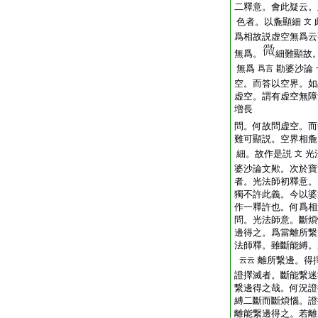
二釋意。會此疑云。
色者。以麁顯細
文
爲相故説虚空無爲云
無爲。
細難顯故
無爲
勘婆沙論
爲言
空。而答以空界。如
虚空。謂有虚空無障
増長
問。何故問虚空。而
難可顯説。空界相麁
細。故作是説
光
文
婆沙論文歟。次於寶
者。光法師初釋意。
獨不許此義。今以婆
作一釋許也。何爲相
問。光法師意。斷煩
邊得之。爲當離所繋
法師釋。雖斷能縛。
離所繋邊。得
云云
證擇滅者。斷能繋迷
繋邊得之哉。何況證
縛二斷而斷煩惱。證
離能繋邊得之。若離