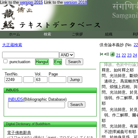
Link to the
version 2015
Link to the
version 2018
大僧都宗性
年齡六十
5
倶舍論第一卷抄
ホーム
検索
ご挨拶
問題
組織
利
問。佛𣵀槃後。一
大正蔵検索
倶舍論本義抄 (No.
22
問。雜心論中。釋有
聖説有漏
爾者
文
21
22
23
24
問。光法師釋虚空。
punctuation
Hangul
Eng
障故。色於中行論
釋意。如何釋之耶
TextNo.
Vol.
Page
問。光法師意。斷煩
邊得之。爲當離所
問。煩惱上四相。與
INBUDS
問。光法師意。於見
強弱。作二解釋。
INBUDS
(Bibliographic Database)
耶
Search
問。光法師意。於見
弱。作二解釋。爾
耶
Digital Dictionary of Buddhism
問。光法師意。有漏
不證擇滅義可有耶
電子佛教辭典
問。於他身見惑。可
パスワードがない場合は「guest」でログインしてくださ