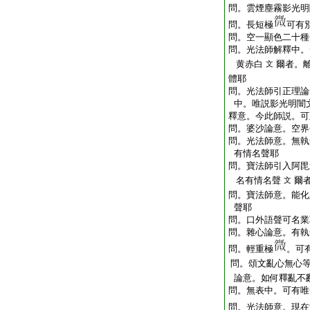
問。雲煙塵霧影光明
問。長短極
可有
問。空一顯色二十種
問。光法師解釋中。
黄赤白
爾者。
文
體耶
問。光法師引正理論
中。唯説影光明闇
釋意。今此師説。可
問。婆沙論意。空界
問。光法師意。無執
有情名聲耶
問。寶法師引入阿毘
名有情名聲
爾
文
問。寶法師意。能化
聲耶
問。口外語聲可名業
問。雜心論意。有執
問。輕重極
。可
問。頌文亂心無心
論意。如何釋亂不
問。無表中。可有唯
問。光法師意。現在