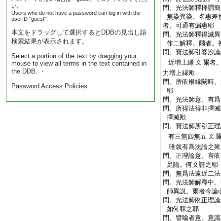
い。
問。光法師釋擇謂簡
Users who do not have a password can log in with the
無染異染。名惠差
userID "guest".
者。可通有漏惠耶
本文をドラッグして選択するとDDBの見出し語
問。光法師釋得滅異
検索結果が表示されます。
作二解釋。爾者。
問。寶法師引婆沙論
Select a portion of the text by dragging your
近増上縁
爾者
文
mouse to view all terms in the text contained in
the DDB. ・
力増上縁歟
問。所依根縁闕時。
Password Access Policies
耶
問。光法師意。有爲
問。所得法得非擇滅
擇滅歟
問。寶法師所引正理
有三無四無五
文
唯就有爲法論之歟
問。正理論意。言依
足論。何文證之耶
問。無爲法遠近二法
問。光法師解釋中。
師異説。爾者今論
問。光法師依正理論
如何釋之耶
問。譬喩者意。意識