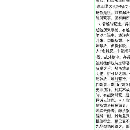
違正理
文
顯宗論文
應作是説。隨有漏法
隨所繋事。體有
爾所
若離能繋邊。得
文
述隨所繋事體。有離
婆沙＊論中。述評家
時來。煩惱所繋。不
離繋故。便得解脱。
人
名解脱。非謂繩
ヲ
脱。故外物中。亦
被縛後解脱時之譬委
解脱之旨。離所繋邊
明也。誰可疑之哉。
迷執故。離能繋邊。
性斷者。斷
5
繋迷
更非所諍。於其不
時。有能繋所繋二邊
擇滅云許也。何可背
離所繋邊得擇滅者。
差異云難者。離所繋
縁縛二斷。雖無差異
惱位得之。斷已更不
九品煩惱位得之。斷