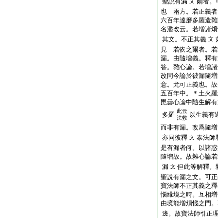
聖説有漏
爾者。
文
也
兩方。若正義者
六百年達磨多羅造雜
名濫改云。若増諸煩
其文。不正其義
文
見
若依之爾者。若
漏。由隨増義。釋有
答。雜心論。若増諸
改同今論於彼漏隨増
意。尤可正義也。故
五百年中。＊土火羅
毘曇心論中隨生解有
此云
多羅
以生義有
法救
而非有漏。改爲隨増
亦同彼釋
泰法師
文
是有漏者何。以諸惑
隨増故。故雜心論若
漏
但此等解釋。
文
聖説有漏之文。可正
寶法師不正其義之釋
惱縁境之時。互相増
由境能増煩惱之門。
邊。故寶法師引正