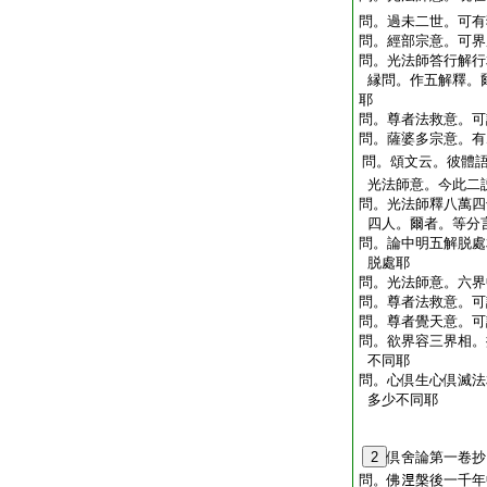
問。過未二世。可有
問。經部宗意。可界
問。光法師答行解行
縁問。作五解釋。
耶
問。尊者法救意。可
問。薩婆多宗意。有
問。頌文云。彼體
光法師意。今此二
問。光法師釋八萬四
四人。爾者。等分
問。論中明五解脱處
脱處耶
問。光法師意。六界
問。尊者法救意。可
問。尊者覺天意。可
問。欲界容三界相。
不同耶
問。心倶生心倶滅法
多少不同耶
2
倶舍論第一卷抄
問。佛𣵀槃後一千