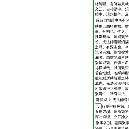
縁縛斷。有何差異哉
文云。自相續中。煩
續中。諸煩惱等。及
縁彼自相續中所有
縛斷云由得斷故。離
事。分明也。依之。
性斷無爲。離能繋邊
答。光法師意斷煩惱
之釋。有深由也。今
説名有漏。煩惱被繋
漏者。由離能縛所縛
繋望能繋。自體不名
得擇滅哉。以所繋望
若自性斷。若縁縛斷
離能縛所縛解脱之時
滅也。光法師深得此
所繋邊得之釋也。故
繋爲性。諸有漏法。
爲擇滅
光法師釋
文
3
解脱證得擇滅。
五縛強弱。離所繋邊
深叶道理。亦任論文
繋事各別。謂隨繋
論云。由是定應許離