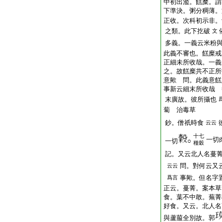
中初出濫。餻糜。謂
下準決。粥分稠薄。
正收。次科初示非。
之類。此下扢破
文
多義。一義云米粉
此義不審也。餻糜戒
正細未所收哉。一義
之。故餻糜共不正所
意歟 問。此義意餻
事
新
云細末所收哉 
末廣故。彼所攝也
蔔
治毒草
鈔。僧祇時食
云云
十七
一切
一切
○
種穀
記。又云北人名蔓
問。對何云又
云云
事歟。但名字
爲言
正云。蔓菁。案本草
食。葉不中敢。蕪菁
好食。又云。北人名
與蘆菔全別故。郭