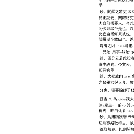
二
一
乎
鈔。閻羅之
將吏
云
簡正記云。閻羅將吏
肉血煎煮罪人。今此
阿傍即獄卒是也。以
比丘自煮何異彼也。
閻羅獄卒故曰也。以
爲鬼之囚
是也
トラルル
兄治
男事
妹治
二
一
二
鈔。四分云若此殺
食中許肉。今文云。
前與食等
鈔。大
祀
處肉
云云
之祭畢欺與人
食
。故
分也。獲罪除師子
皆吉
爲
我大
文
スルト
レ
無
定主
前
與
ヘノ
フ
二
一
得肉 唯自死
者
ナルヘ
鈔。鳥殘猶獲罪
云
切鳥獸殘取得吉。以
得取無犯。以制望