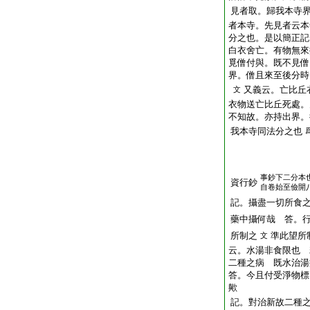
見者取。歸我本寺
者本寺。先見者云本
分之也。是以簡正記
白衣舍亡。有物無來
覓僧付與。既不見僧
界。僧且來至後分時
又義云。亡比丘
文
衣物送亡比丘死處。
不知故。亦持出界。
我本寺同法分之也
事鈔下二分本
資行鈔
自卷始至儉開
記。攝盡一切所食
藥中攝何哉 答。
所制之
準此望所
文
云。水湯非食限也 
二種之病 既水治
答。今且付受淨物標
歟
記。對治新故二種