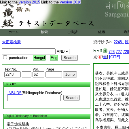
Link to the
version 2015
Link to the
version 2018
ホーム
検索
ご挨拶
組織
利
大正蔵検索
資行鈔 (No.
2248_
照
726
727
728
点:
有
/
無
]
[CITE]
punctuation
Hangul
Eng
TextNo.
Vol.
Page
受衣。是以今云或是
犯不云得成。非同活
記云和會上科出界別
INBUDS
意如是。餘記意不同
INBUDS
(Bibliographic Database)
來出界分衣
遣人
スルヲ
Search
人也證之也得意。搜
二十八中。約分安居
取者。文云。分物人
者。乃至應問。彼囑
Digital Dictionary of Buddhism
爲取者應與。引此文
電子佛教辭典
不虚應與。釋上四
パスワードがない場合は「guest」でログインしてくださ