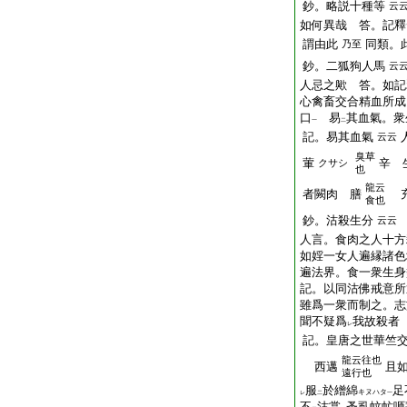
鈔。略説十種等
云
如何異哉 答。記釋
謂由此
同類。
乃至
鈔。二狐狗人馬
云
人忌之歟 答。如記
心禽畜交合精血所
口
易
其血氣。衆
一
二
記。易其血氣
云云
臭草
葷
辛
クサシ
也
龍云
者闕肉
膳
食也
鈔。
沽
殺生分
云云
人言。食肉之人十方
如婬一女人遍縁諸色
遍法界。食一衆生身
記。以同沽佛戒意所
雖爲一衆而制之。志
聞不疑爲
我故殺
者
レ
記。皇唐之世華竺
龍云往也
西
邁
且
遠行也
服
於
繒綿
足
キヌハタ
レ
二
一
不
沽甞
蚤虱蚊虻咂