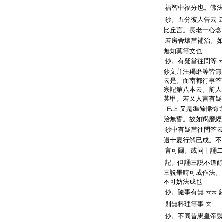
福智中福分也。佛
鈔。五分彼人告云
比丘言。長老一心念
若房舍壞當補治。
無知莫等文也
鈔。有疑當往問等
鈔文幷汪羯磨等皆無
云是。而南都行事答
宗記第八本云。前人
某甲。若又人言有疑
又是準餘懺悔
巳上
治無誓。故如羯磨經
鈔中有疑當往問答
過十夏行解已成。不
言可爾。或同十誦
記。但誦三説不道
三説畢時可成作法。
不可妨法成也
鈔。隨事有無
云云
則無料理等事
文
鈔。不同昔愚皇帝