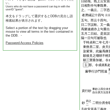
日結哉。既上云安居
い。
日相對作句事既畢。
Users who do not have a password can log in with the
userID "guest".
之。一義云。二字恐
者濟縁記十四句
云
本文をドラッグして選択するとDDBの見出し語
五句。而云十四句。
検索結果が表示されます。
日二字誤歟。又一義
Select a portion of the text by dragging your
爲樂速續亦上句重出
mouse to view all terms in the text contained in
五月二日結。是豈誤
the DDB. ・
隔一日句可被取也
于時貞和二年七月
Password Access Policies
東僧房二室。炎天
染紫筆。此偏爲佛
願後見之嘲哢不輕
願三寶垂加被。令
1
那。令成就私
遍學行沙門照遠
事鈔上四分末
資行鈔
自分房方法至
四之
鈔
二明分房舍
二
凡欲安居具三義故。