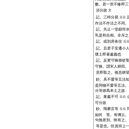
數。若一世不修即三
須分故
文
記。三時分易
云云
作法不作法之不同。
記。共止一堂頗符
乳是和合相。非斥之
記。或別房各住
云
記。且君子安遷小
懷土即著處義也
記。反更守株致使
守株。謂宋人耕田。
見即取之。後息耕
鈔。具不愛等五法
是同物不愛等五法。
分等徳爲本土之故
記。衆處不可
云云
可分故
鈔。羯磨言等
云云
如何 答。有傳云。
句無差別。例有之。
等是也。但資持上