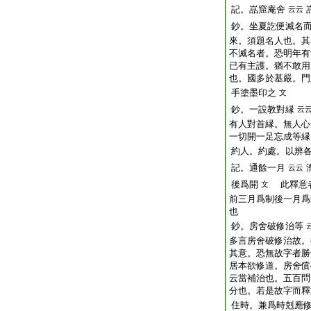
記。嵓窟庵舍
云云
鈔。坐夏訖便滅名
來。須題名人也。其
不滅名者。恐明年有
已有主護。猶不敢用
也。國多於基嚴。門
手塗墨印之
文
鈔。一設教對縁
云
有人對首縁。無人心
一切開一足忘成等縁
約人。約處。以辨
記。通餘一月
云云
後爲開
此釋意者
文
前三月爲制後一月爲
也
鈔。房舍破修治等
多言房舍破修治故。
其意。恐無故字者勝
居本欲修道。房舍償
云當補治也。五百問
分也。若是故字而釋
住時。兼爲時剋應