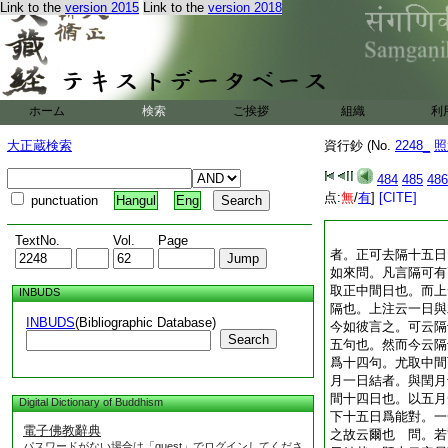
Link to the
version 2015
Link to the
version 2018
ホーム
検索
ご挨拶
組織
利
大正蔵検索
資行鈔 (No.
2248_
照
484
485
486
点:
無
/
有
]
[CITE]
punctuation
Hangul
Eng
TextNo.
Vol.
Page
者。正可去隔十五日
如來問。凡言隔可有
取正中間日也。而上
INBUDS
隔也。上注云一日與
INBUDS
(Bibliographic Database)
今如彼言之。可云隔
Search
五句也。然而今云隔
爲十四句。尤取中間
月一日結者。與閏月
間十四日也。以五月
Digital Dictionary of Buddhism
下十五日爲能對。一
電子佛教辭典
之故云爾也 問。若
パスワードがない場合は「guest」でログインしてくださ