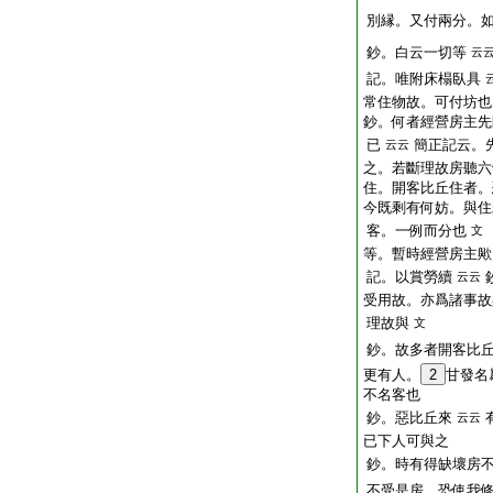
別縁。又付兩分。
鈔。白云一切等
云
記。唯附床榻臥具
常住物故。可付坊也
鈔。何者經營房主先
已
簡正記云。
云云
之。若斷理故房聽六
住。開客比丘住者。
今既剩有何妨。與住
客。一例而分也
文
等。暫時經營房主歟
記。以賞勞續
云云
受用故。亦爲諸事故
理故與
文
鈔。故多者開客比
更有人。
2
甘發名
不名客也
鈔。惡比丘來
云云
已下人可與之
鈔。時有得缺壞房
不受是房。恐使我