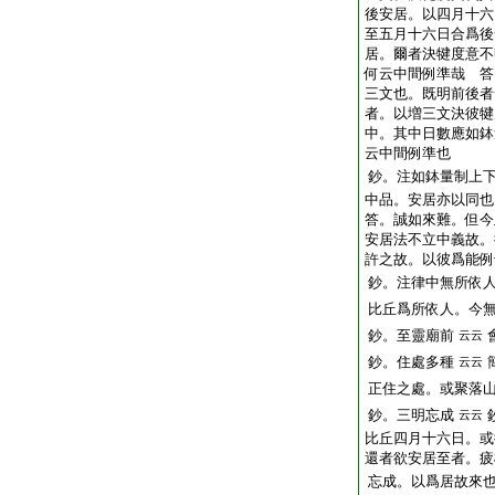
後安居。以四月十六
至五月十六日合爲後
居。爾者決犍度意不
何云中間例準哉 答
三文也。既明前後者
者。以増三文決彼犍
中。其中日數應如鉢
云中間例準也
鈔。注如鉢量制上
中品。安居亦以同也
答。誠如來難。但今
安居法不立中義故。
許之故。以彼爲能例
鈔。注律中無所依
比丘爲所依人。今
鈔。至靈廟前
云云
鈔。住處多種
云云
正住之處。或聚落
鈔。三明忘成
云云
比丘四月十六日。或
還者欲安居至者。疲
忘成。以爲居故來