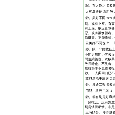
記。在人爲之
云云
人可爲遷徙
饒
爲言
鈔。美好不同
云云
別。或有上座。有事
有上座。欲近食堂佛
惡。或有樂修福者。
恐廢業。不能修補。
云美好不同也
此
文
鈔。限日非促故任
中間更無間。何云從
間連續義也。衣臥具
故長時也。不見者。
故投策使不見物者投
鈔。一人與兩口已不
故與爲治事故與
云
鈔。具通二與
云云
用與。故云二與
文
鈔。若有別房好窟
鈔批云。設有施主
別房供養衆僧。非是
三時須分。可得題