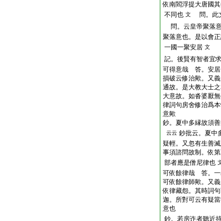
依南閻浮提大唐國其
不同也
問。此文
文
問。云皇帝聚落意
聚落意也。是以會正
一國一聚安居
文
記。後賢有智者宜
可得意哉 答。安居
損破云修治歟。又義
通故。是大教大士之
大意故。如沓婆厭無
律詞句房舍修治爲本
意歟
鈔。夏中多縁故須善
鈔批云。夏中
云云
疑輕。又忽有生善滅
事須諮問故制。依第
部者應是僧尼律也
可依餘律哉 答。一
可依餘律師歟。又義
依律藏怨。其時詞句
迦。所對可云有疑當
意也
鈔。若房迮者聽近