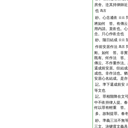
房舍。迮其持律師近
也
爲言
鈔。心念遙依
云云
將如何 答。有傳云
用内請。直依也。心
念。只心作依念也
鈔。隨日結成
云云
作前安居作法
爲言
歟。如何 答。非實
既有。何作法 答。
傳云。不作重作法。
還成前安居。但結成
成也。非作法也。猶
安居心名結成。是亦
記。準下還成前安
等文也
記。罪相階降在文
中不依持律人提。春
何以罪有輕重 答。
多。故制提罪。春
鈔。準義三法不無
三文。決犍度文義具