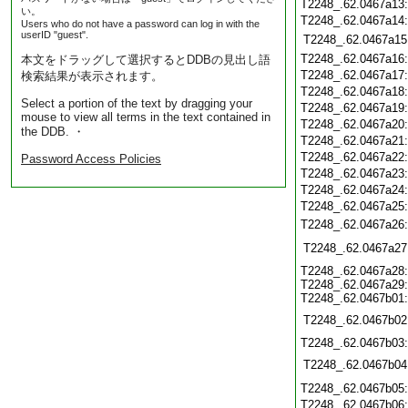
T2248_.62.0467a13
い。
T2248_.62.0467a14
Users who do not have a password can log in with the
userID "guest".
T2248_.62.0467a15
T2248_.62.0467a16
本文をドラッグして選択するとDDBの見出し語
T2248_.62.0467a17
検索結果が表示されます。
T2248_.62.0467a18
Select a portion of the text by dragging your
T2248_.62.0467a19
mouse to view all terms in the text contained in
T2248_.62.0467a20
the DDB. ・
T2248_.62.0467a21
T2248_.62.0467a22
Password Access Policies
T2248_.62.0467a23
T2248_.62.0467a24
T2248_.62.0467a25
T2248_.62.0467a26
T2248_.62.0467a27
T2248_.62.0467a28
T2248_.62.0467a29
T2248_.62.0467b01
T2248_.62.0467b02
T2248_.62.0467b03
T2248_.62.0467b04
T2248_.62.0467b05
T2248_.62.0467b06