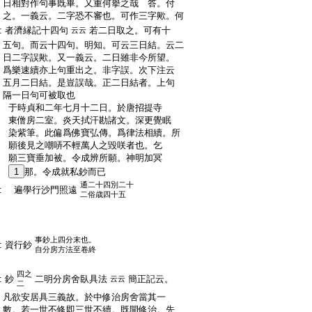
:
日相對作句事既畢。又重何擧之哉 答。付
:
之。一義云。二字恐不審也。可作三字歟。何
:
者濟縁記十四句
若二日取之。可有十
云云
:
五句。而云十四句。明知。可云三日結。云二
:
日二字誤歟。又一義云。二日雖非今所望。
:
爲樂速續亦上句重出之。非字誤。次下注云
:
五月二日結。是豈誤哉。正二日結者。上句
:
隔一日句可被取也
:
于時貞和二年七月十二日。於唐招提寺
:
東僧房二室。炎天拭汗勘諸文。深更覺眠
:
染紫筆。此偏爲佛寶弘傳。爲律法相續。所
:
願後見之嘲哢不輕萬人之毀咲者也。乞
:
願三寶垂加被。令成辨所願。神明加冥
:
1
那。令成就私鈔而已
通二十四別二十
:
遍學行沙門照遠
二俗歳四十五
:
:
:
事鈔上四分末也。
:
資行鈔
自分房方法至卷終
:
四之
:
鈔
二明分房舍臥具法
簡正記云。
云云
二
:
凡欲安居具三義故。於中修治房舍當其一
:
數。若一世不修即三世不續。既開修治。先