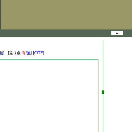
無
] [返り点:
有
/
無
]
[CITE]