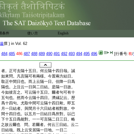
用条件
使い方
English
遠
撰 ) in Vol. 62
484
485
486
487
488
489
490
491
492
493
494
495
496
[行番号:
有
/
:
者。正可去隔十五日。何云隔十四日哉。誠
:
如來問。凡言隔可有兩樣。今置兩方結日。
:
取正中間日也。而上云隔一日。但降一日爲
:
隔也。上注云一日與二日結。是隔一日故。
:
今如彼言之。可云隔十五日。爾者句可有十
:
五句也。然而今云隔十四日。濟縁記云。歴
:
爲十四句。尤取中間可云隔十四日歟。即五
:
月一日結者。與閏月十六日結者相對故。中
:
間十四日也。以五月一日結日爲所對。以已
:
下十五日爲能對。一一可言隔二日三日。略
:
之故云爾也 問。若爾者。何云三日結。云二
:
日結哉。既上云安居隔一日地。一日二