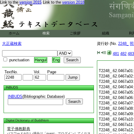
Link to the
version 2015
Link to the
version 2018
ホーム
検索
ご挨拶
組織
利
大正蔵検索
資行鈔 (No.
2248_
照
481
482
483
punctuation
Hangul
Eng
T2248_.62.0467a01
TextNo.
Vol.
Page
T2248_.62.0467a02
T2248_.62.0467a03
T2248_.62.0467a04
INBUDS
T2248_.62.0467a05
INBUDS
(Bibliographic Database)
T2248_.62.0467a06
Search
T2248_.62.0467a07
T2248_.62.0467a08
T2248_.62.0467a09
T2248_.62.0467a10
Digital Dictionary of Buddhism
T2248_.62.0467a11
電子佛教辭典
T2248_.62.0467a12
パスワードがない場合は「guest」でログインしてくださ