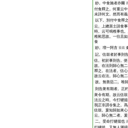
鈔。中食施者亦爾
付食釋之。何重云中
未詳何文。然而有義
以下。別付中食釋
云。上總居士請食事
時。云可鳴稚事也。
稚歟思故。一往且如
食
鈔。増一阿含
云云
記。信鼓者於事則
信。初於事則告。便
故。在法則歸心無二
釋之。在法者。信心
故云在法。歸心無二
故。無善惡二。唯
則告衆有期者。正
衆令有期。故云信鼓
法云之時。今打犍搥
我正非謂令集之。爲
信鼓。爰知歸如來心
云。歸心無二者。爰
二。受命打犍搥也
打犍搥。又無人灑掃