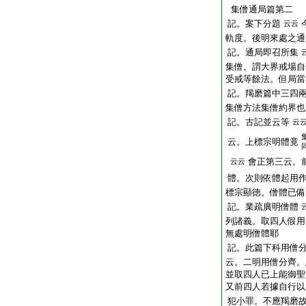
集僧通局篇第二
記。案下分題
云云
軌度。後明來處之通
記。通局即召所集
集僧。謂大界戒場自
受戒等餘法。但局當
記。羯磨篇中三四
集僧方法集僧約界也
記。古記並云等
云
云。上標宗明體竟
會正第三云。
云云
體。次則依體起用
標宗顯徳。僧體已備
記。業疏廣明僧體
列諸義。取四人假用
無處明僧體耶
記。此篇下科用僧
云。二明用僧分齊。
並取四人已上能御聖
又前四人若據自行以
犯小罪。不應羯磨