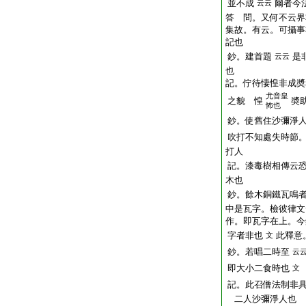
並不成
爾者今
云云
答 問。又何不云界
集故。有云。可攝事
記也
鈔。建首題
是
云云
也
記。佇待悽惶非成奬
尤音皇
之貌 惶
奬
怖也
鈔。使舊住沙彌淨
吹打不知處失時節
打人
記。漆毒樹相傳云
木也
鈔。餘木銅鐵瓦鳴
中是瓦字。檢彼律文
作。即瓦字在上。今
字者非也
此釋意
文
鈔。若唱二時至
云
即大小二食時也
文
記。此召僧法制非
二人沙彌淨人也