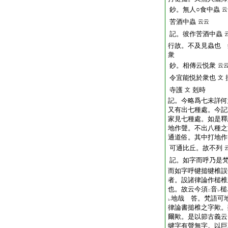
鈔。無人○食中蟲
云
苦酒中蟲
云云
記。彼作苦酒中蟲
行故。不及見蟲也
衆
鈔。相傳云悦衆
云
令宜能悦於衆也
文
寺護
剋時
文
記。今略爲七未詳何
又有出七種處。今記
家見七種處。如是釋
地作聲。不出八種之
通道俗。其中打地作
可通比丘。故不列
記。如字而呼乃是
而如字呼犍搥犍
椎
誤
者。設諸律論作槌椎
也。故云今須
音
槌
二
レ
地哉 答。梵語可
レ
律論書搥椎之字歟。
爾歟。是以節古義云
犍字有聲無字。以巨