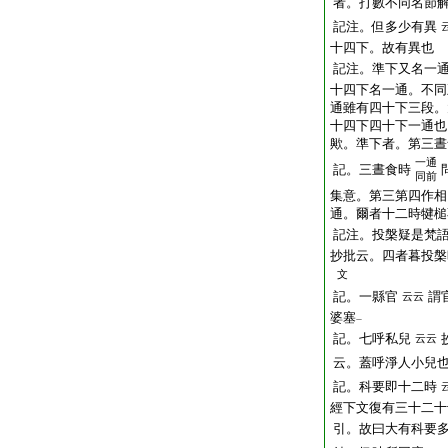
者。打數不同名節
記注。但多少有異
十四下。故有異也
記注。準下又名一
十四下名一通。不同
通雖有四十下三段。
十四下四十下一通也
歟。準下者。第三晝
一通
記。三晝食時
同前
集意。第三第四作相
通。爾者十二時犍槌
記注。投槃疑是梵
抄批云。四者暮投槃
文
記。一縣官
謂
云云
婆塞
一
記。七呼私兒
云云
云。蓋呼淨人小兒
記。科要即十二時
經下文復有三十二十
引。故曰大有科要