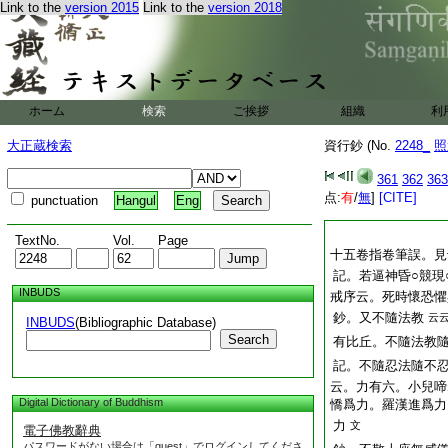
Link to the
version 2015
Link to the
version 2018
ホーム
検索
ご挨拶
組織
利
大正蔵検索
資行鈔 (No.
2248_
照
361
362
363
点:
有
/
無
]
[CITE]
punctuation
Hangul
Eng
TextNo.
Vol.
Page
十五卷指卷筆誤。見
記。若逼神昏○競現
INBUDS
戒序云。死時懷恐懼
鈔。又不隨法教
云
INBUDS
(Bibliographic Database)
Search
有比丘。不隨法教
記。不隨忍法隨不
云。力有六。小兒啼
Digital Dictionary of Buddhism
憍爲力。羅漢進爲力
力
文
電子佛教辭典
パスワードがない場合は「guest」でログインしてくださ