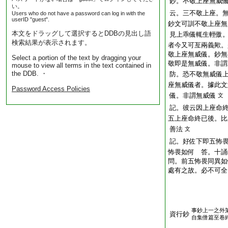
鈔。不敬上座無威
い。
云。三不敬上座。
Users who do not have a password can log in with the
userID "guest".
鈔文可訓不敬上座無
本文をドラッグして選択するとDDBの見出し語
見上乖儀輒生輕傲
検索結果が表示されます。
者今又可亙兩義歟。
敬上座無威儀。鈔無
Select a portion of the text by dragging your
敬即是無威儀。非謂
mouse to view all terms in the text contained in
the DDB. ・
防。恐不敬無威儀
座無威儀者。據此文
Password Access Policies
儀。非謂無威儀
文
記。彼云因上座命
五上座命終已後。比
善法
文
記。好佐下即五怖
怖畏如何 答。十誦
問。前五怖畏同異如
處有之故。必不可全
事鈔上一之外
資行鈔
自集僧篇至卷