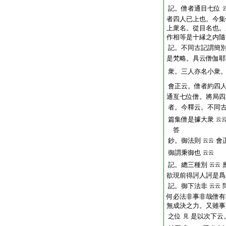
記。僧者通目七位
者四人已上也。今集
上衆名。從目名也。
作相等是十縁之内隨
記。不同古記謂簡
是梵略。具云僧伽耶
衆。三人亦名小衆
會正云。僧者約四
通亙七位僧。將局四
者。今釋云。不同
篇集僧是據大衆
云
答
鈔。御法則
會
云云
御謂秉御也
云云
記。總三種別
云云
欲現前得訶人訶是爲
記。御下法非
云云
何必法非事非哉僧有
無成決之力。又雖事
之位
是以次下云
見