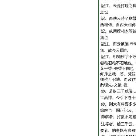
記注。云是打鐘之
之也
記。西傳云時至應
西域傳。自西天相傳
記。或用檀相木等
無也
記注。而云彼無
云
無。故今云爾也
記注。明知稚字不
犍稚召稚不召地也。
又平聲･去聲不同也
何斥之哉 答。梵語
槌稚可召地。而改
酌理
先
文後
義
レ
レ
鈔。若依三千威儀
世高譯。今引下卷十
鈔。則大有科要多
節解也 問正記云。
節解者。打數不定
法等者。檢三千云
要者。約事既有多種