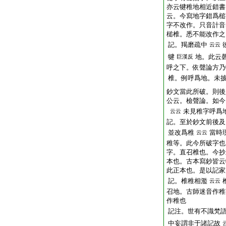
亦云犍稚地相近錯書
云。今寫地字錯爲槌
字不改作。只音計音
槌椎。悉不能改作之
記。羯磨疏中
云云
犍
地。此云
巨漢反
呼之下。依聲論方乃
椎。例呼爲地。未
鈔文當此所破。則後
公云。檢聲論。如今
未見稚字呼爲
云云
記。至於鈔文前後及
並改爲稚
當時
云云
稚等。此今所破字也
字。直召椎也。今抄
本也。古本寫鈔皆云
此正本也。是以記家
記。椎稚相濫
云云
召地。古師迷音作稚
作稚也
記注。世有不識梵
中妄謂非于諸記故