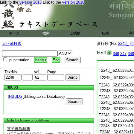
Link to the
version 2015
Link to the
version 2018
ホーム
検索
ご挨拶
組織
利
大正蔵検索
資行鈔 (No.
2248_
照
346
347
348
punctuation
Hangul
Eng
T2248_.62.0329a01
TextNo.
Vol.
Page
T2248_.62.0329a02
T2248_.62.0329a03
INBUDS
T2248_.62.0329a04
INBUDS
(Bibliographic Database)
T2248_.62.0329a05
Search
T2248_.62.0329a06
T2248_.62.0329a07
T2248_.62.0329a08
T2248_.62.0329a09
Digital Dictionary of Buddhism
T2248_.62.0329a10
電子佛教辭典
T2248_.62.0329a11
パスワードがない場合は「guest」でログインしてくださ