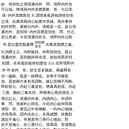
:
鈔。然持犯之境境通内外 問。境即内外也
:
可云哉。將境與内外其體異歟 答。今記意。
:
境･内外其體異也
謂境者眞諦俗諦情非情
見
:
之境。此萬境爲内心結業作所縁。爲外事持
:
犯作所對。業雖分内外。境唯是一也。故云境
:
通内外。是則境･内外其體是別也 問。付之。
:
若云異者。今見境通内外文。境即内外云歟
持犯體
:
是以靈芝餘處釋
斥萬境爲體之義。
聞
章文
:
引消釋之云。内即能持。外即所持也。既云
:
境通内外。是則能持得名境。故知境爲所持
:
犯體。名有濫於能持犯體也
此即境即内
云云
:
外
如何 答。鈔文亙多義故。兩處釋各
聞
:
存一義歟。既是一師釋也。末學不可輒取
:
舍。是故兩方各有其謂歟。餘記意聊不同歟。
:
即鈔批云。内起三毒是犯。將毒爲犯境。内起
:
三善。翻此三毒名持。即將善心爲持境也
文
:
簡正記云。境通内外者。内謂内心。外謂外
:
事 問。境者約心得名。今此内心如何得爲
:
境耶 答。搜玄記中有兩解。一約内心相縁。
:
亦得爲境。謂内法在心。名爲戒體。依教防
:
護起不逸心。有無貪等三善行心後起。對
:
此不放逸心。此三善行心。得爲境。若違教起