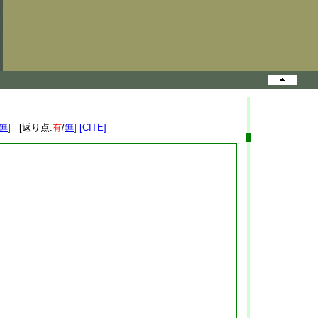
無
] [返り点:
有
/
無
]
[CITE]