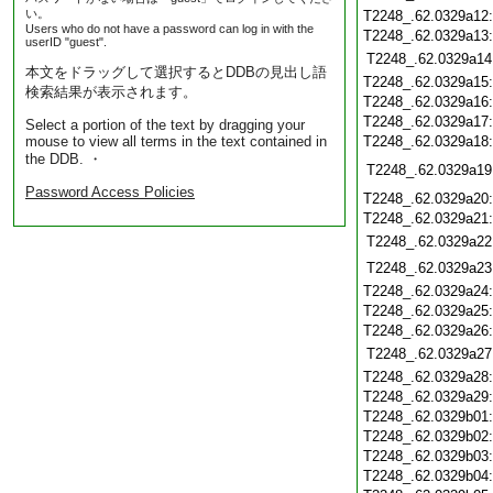
い。
T2248_.62.0329a12
Users who do not have a password can log in with the
T2248_.62.0329a13
userID "guest".
T2248_.62.0329a14
本文をドラッグして選択するとDDBの見出し語
T2248_.62.0329a15
検索結果が表示されます。
T2248_.62.0329a16
T2248_.62.0329a17
Select a portion of the text by dragging your
mouse to view all terms in the text contained in
T2248_.62.0329a18
the DDB. ・
T2248_.62.0329a19
Password Access Policies
T2248_.62.0329a20
T2248_.62.0329a21
T2248_.62.0329a22
T2248_.62.0329a23
T2248_.62.0329a24
T2248_.62.0329a25
T2248_.62.0329a26
T2248_.62.0329a27
T2248_.62.0329a28
T2248_.62.0329a29
T2248_.62.0329b01
T2248_.62.0329b02
T2248_.62.0329b03
T2248_.62.0329b04