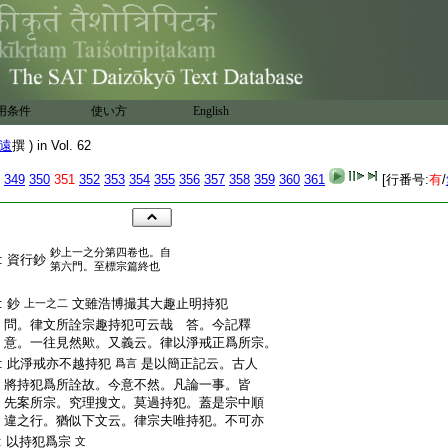
用条件
使い方
English
遠
撰 ) in Vol. 62
349
350
351
352
353
354
355
356
357
358
359
360
361
[行番号:
有
/
:
鈔上一之分第四卷也。自
:
資行鈔
第六門。至標宗篇終也
:
:
鈔
文雖浩博撮其大趣止明持犯
上一之二
:
問。律文所詮宗趣持犯可云哉 答。今記釋
:
意。一往見然歟。又義云。律以淨戒正爲所宗。
:
此淨戒亦不越持犯
是以簡正記云。古人
爲言
:
將持犯爲所詮故。今意不然。凡論一事。皆
:
先案所宗。究理搜文。莫過持犯。蓋是宗中順
:
違之行。猶似下文云。律宗夫唯持犯。不可亦
:
以持犯爲宗
文