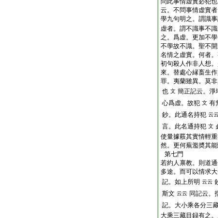
問此事情虚實必犯也
云。不問事情虚實者
學九句明之。謂識事
虚者。謂不識事不識
之。爲虚。更加不學
不學故不識。聖不開
名情之虚實。何者。
初句殺人作非人想。
來。替處心縁畜生作
罪。夷蘭雖異。莫非
也
簡正記云。淨
文
心爲虚。故犯
有
文
鈔。此通名持犯
云
言。此名通持犯
文
使量據覈其實情輕重
然。更何蕪濫奬其能
第七門
若約人禀教。則道通
多途。而可以情求大
記。如上所明
云云
斯文
同記云。
云云
記。大小乘各分三
大乘三藏目録有之。