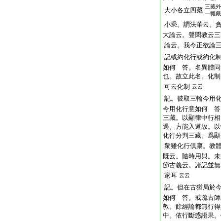
三藏外
大小各立四藏
一雜藏
小乘。謂法華云。
大論云。聲聞教云三
論云。我今正欲論
記或約化行或約化
如何 答。名異體同
也。故立此名。化制
可云化制
云云
記。彼取三輪今用
今用化行意如何 答
三藏。以顯律中行相
過。方能入道故。以
化行分判三藏。爲顯
衆雖化行倶禀。教
既云。隨時用與。未
節古義云。諸記並無
家耳
云云
記。但在古猶局於
如何 答。戒疏古師
教。餘經論都無行得
中。依行斷惑證果。