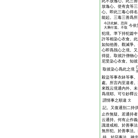
此不放逸心。此三善
放逸心。使有貪等三
心。即此三毒心得名
能起。三毒三善爲所
今詳此解。恐與
今依
大乘付濫。不取
犯境。準下持犯篇中
許等相染心衣食。此
如知他善。觀滅爭。
心即爲我心之境。又
得提。取彼許僧物心
尼受染心衣食。知彼
取彼染心爲此之境
殺盜等事衣鉢等事。
處。所言内至違者。
來既云境通内外。未
爲境耶。可引鈔釋云
謂情事之順違
文
記。又復通別二持
止作無疑。若通持者
云通持。何有止作義
識達戒相。於善事法
無所犯。於善事法。
持。於惡事法。雖