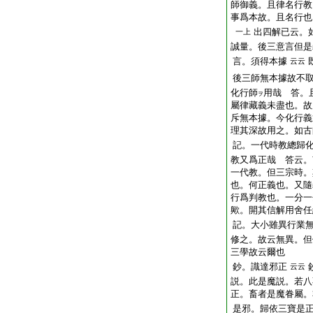
師御義。且律名行教
事爲本故。且名行也
出四解已云。
一上
誠量。後三意言但是
言。須得本據
云云
後三師無本據故不
化行師
用哉 答。
ヲ
屬律藏義未盡也。故
斥無本據。今化行義
理其深故用之。如古
記。一代時教總歸
教又爲正哉 答云。
一代教。但三宗時。
也。何正義也。又隨
行爲判教也。一分一
歟。開其信解用舍任
記。大小雖異行業
修之。故云無異。但
三學故云爾也
鈔。識達邪正
云云
説。此是魔説。若八
正。畜者是魔眷屬。
是邪。歸依三寶是