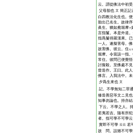
云。謂從佛法中初受
父母胎也
簡正記
文
白四教法化生也。便
胎出已名生。故律序
眞生。猶如鴦堀摩
ヲ
言指鬘。本是外道。
指爲鬘得羅漢果。已
一人。遂擬害母。佛
故害佛。彼云。住
セ
堀摩。令當該一指。
常住。彼問已便覺悟
討擬殺。至佛處不見
曾造作。王曰。此人
佛言。入我法中。未
夕爲生來也
文
記。不學無知二罪
修造善惡等文ニ見也
知事勿論也。持亦結
下云。不學之人。
若夷若吉。隨有所犯
者。指可學不可學云
實即不可學
若
云云
故 問。設雖不可學