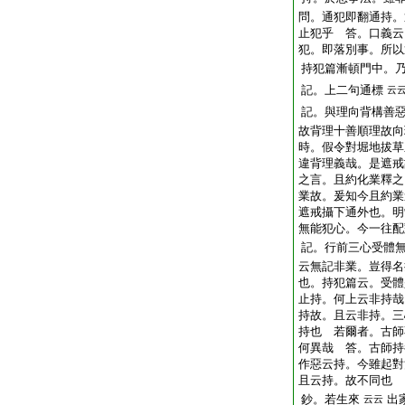
問。通犯即翻通持。
止犯乎 答。口義云
犯。即落別事。所以
持犯篇漸頓門中。
記。上二句通標
云
記。與理向背構善
故背理十善順理故向
時。假令對堀地拔草
違背理義哉。是遮戒
之言。且約化業釋之
業故。爰知今且約業
遮戒攝下通外也。明
無能犯心。今一往配
記。行前三心受體
云無記非業。豈得名
也。持犯篇云。受體
止持。何上云非持哉
持故。且云非持。三
持也 若爾者。古師
何異哉 答。古師持
作惡云持。今雖起對
且云持。故不同也
鈔。若生來
出
云云