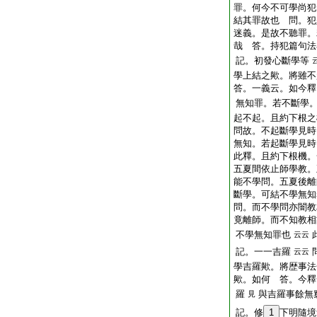
罪。何今不可學尚犯
結其罪故也 問。犯
迷義。是故不聽罪。
哉 答。持犯篇句法
記。初發心斷學等
學上結之歟。將雖不
答。一義云。如今釋
無知罪。若不斷學
起不起。且約下根之
問故。不起斷學見時
無知。若起斷學見時
此釋。且約下根機。
五夏間依止師學教。
能不學問。五夏後離
斷學。可結不學無知
問。而不學問亦闇教
竟離師。而不知教相
不學無知罪也
云云
記。一一吉羅
云云
學吉羅歟。將歴事法
歟。如何 答。今釋
羅
與吉羅事餘無
見
記。修
1
下明隨境