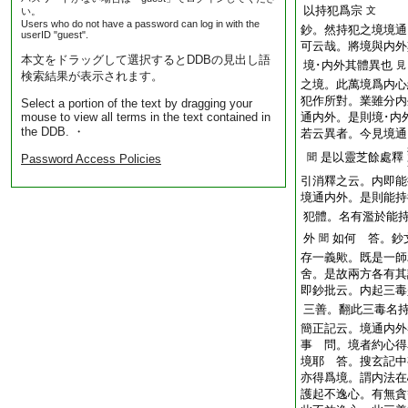
以持犯爲宗
文
い。
Users who do not have a password can log in with the
鈔。然持犯之境境通
userID "guest".
可云哉。將境與内外
本文をドラッグして選択するとDDBの見出し語
境･内外其體異也
見
検索結果が表示されます。
之境。此萬境爲内心
犯作所對。業雖分内
Select a portion of the text by dragging your
mouse to view all terms in the text contained in
通内外。是則境･内
the DDB. ・
若云異者。今見境通
是以靈芝餘處釋
聞
Password Access Policies
引消釋之云。内即能
境通内外。是則能持
犯體。名有濫於能
外
如何 答。鈔
聞
存一義歟。既是一師
舍。是故兩方各有其
即鈔批云。内起三毒
三善。翻此三毒名
簡正記云。境通内外
事 問。境者約心得
境耶 答。搜玄記中
亦得爲境。謂内法在
護起不逸心。有無貪