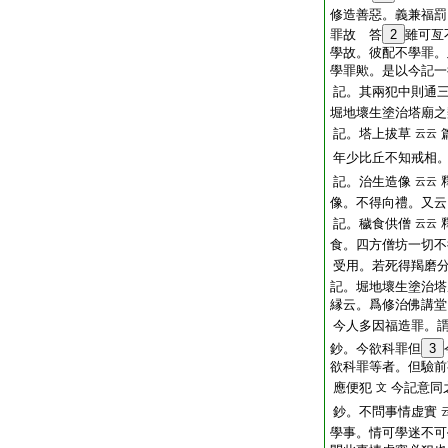
修造善惡。義兼福罰
罪故 答
2
雖可亙
學故。彼配不學罪。
學罪歟。是以今記一
記。其兩犯中則通
堀地壞生塗治塔廟之
記。塔上拔草
云云
年少比丘不知戒相
記。治生造像
云云
像。不得向禮。又云
記。穢食供僧
云云
食。四方僧坊一切不
受用。若死得羯磨
記。堀地壞生塗治塔
縁云。爲修治佛講堂
今人多因福造罪。
鈔。今欲科罪但
3
欲科罪等者。但驗前
應便犯
今記意同
文
鈔。不問事情虚實
學事。情可學迷不可