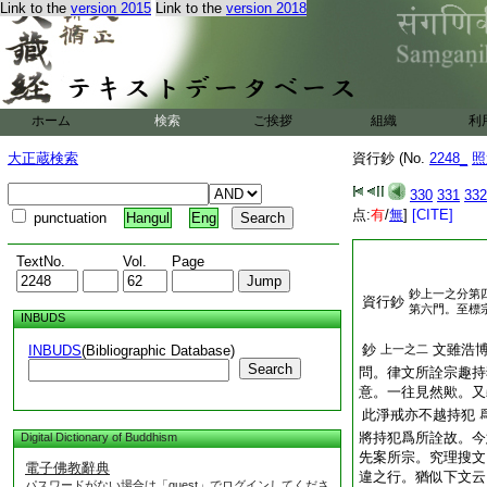
Link to the
version 2015
Link to the
version 2018
ホーム
検索
ご挨拶
組織
利
大正蔵検索
資行鈔 (No.
2248_
照
330
331
332
点:
有
/
無
]
[CITE]
punctuation
Hangul
Eng
TextNo.
Vol.
Page
鈔上一之分第
資行鈔
第六門。至標
INBUDS
鈔
文雖浩
INBUDS
(Bibliographic Database)
上一之二
Search
問。律文所詮宗趣持
意。一往見然歟。又
此淨戒亦不越持犯
將持犯爲所詮故。今
Digital Dictionary of Buddhism
先案所宗。究理搜文
電子佛教辭典
違之行。猶似下文云
パスワードがない場合は「guest」でログインしてくださ