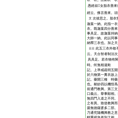
愚經叔𣨫女胎衣善
經云。佛言善來。頭
次彼思之。胎衣
文
迦葉一納。此指一衣
衣。既迦葉四分善來
事具足。故迦葉持納
大師一納。此以同事
納釋三衣也。加之天
此五三衣外敢
云云
云。天台智者制法次
具具足。若衣物有
時。何無相違歟
記。上準戒疏明五開
於六物第一糞衣故上
記。藥開三種 時藥
也。耐鈔四以機悟爲
前通門教興。第三文
口義云。擧事顯相。
無四門入道之不同。
之有異。致使教興而
曇無徳薩婆多二部。
乃通究隨機興教之意
輕重緩急差別之相。