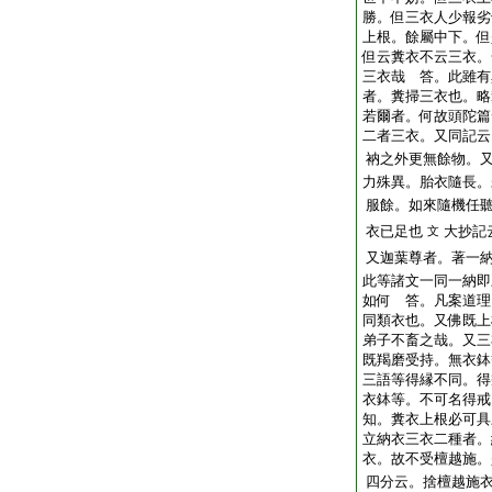
勝。但三衣人少報劣
上根。餘屬中下。但
但云糞衣不云三衣。
三衣哉 答。此雖有
者。糞掃三衣也。略
若爾者。何故頭陀篇
二者三衣。又同記云
衲之外更無餘物。
力殊異。胎衣隨長。
服餘。如來隨機任
衣已足也
大抄記
文
又迦葉尊者。著一
此等諸文一同一納即
如何 答。凡案道理
同類衣也。又佛既上
弟子不畜之哉。又三
既羯磨受持。無衣鉢
三語等得縁不同。得
衣鉢等。不可名得戒
知。糞衣上根必可具
立納衣三衣二種者。
衣。故不受檀越施。
四分云。捨檀越施