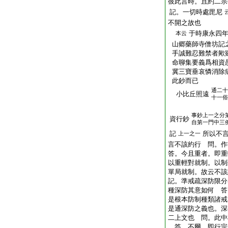
彼此言時。且約二宗
記。一切時處毘尼
不開之故也
于時康永四
本云
山郷藥師寺僧坊記
手誠難忍難禁者歟
命聊集要義爲相資
冀三寶垂哀憐消除
此鈔而已
通二十
小比丘照遠
十一俗
事鈔上一之分
資行鈔
自第一門中三
記
所以不
上一之一
言不該約行 問。作
答。今且重者。即重
以重輕對就制。以制
單局就制。故云不該
記。準戒疏深防限分
種深防其意如何 答
是根本防制種類諸戒
是通深防之義也。深
二上文也 問。此中
答。不爾。即行宗