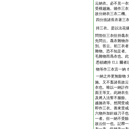
云納衣。必不見一衣
受檀越施。雖作三衣
故分納衣三衣二機。
四分捨諸長衣著三
持三衣。是以法花
問答但三衣但持毳衣
先問云。毳衣雜物亦
別。答云。初三衣者
雜物。恐不知足者。
毛雜物而爲衣也。此
悉頓總持
爾者
巳上
物等作三衣言一納
一納之外更無餘物
施。又不畜諸長故云
衣也。唯以一納計作
面王等文。此納衣生
及將入法誓不服餘。
越施衣等。然間受戒
即作三衣。善來受戒
六物外加針線刀子也
一者。但一納不受餘
故云但一也。記釋一
衣一衣。但納衣一衣