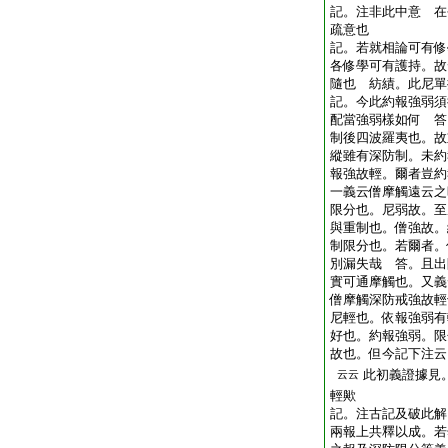
記。注非此中意 在
疏意也
記。若就相論可有修
各修學可有護持。故
隨也 紡績。此尼單
記。今此約報強弱須
配當強弱樣如何 答
制後四波羅夷也。故
縱雖有深防制。未約
報強故輕。爾者豈約
一義云僧摩觸遠云之
限分也。尼弱故。至
與重制也。僧強故。
制限分也。若爾者。
別漏失哉 答。且出
實可通摩觸也。又義
僧摩觸深防戒強故輕
尼輕也。依報強弱有
好也。約報強弱。限
故也。但今記下注云
此初義證據見
云云
輕歟
記。注古記及破此解
兩報上共釋以成。若