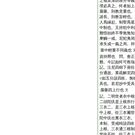
之報及深防限分等義
理必具之。何者如上
腐藥。則教意重也。
諸長。則教旨輕也。
人爲縁起。制聖爲遮
中制也。又持犯中利
難悟始終不學無無知
摩觸一戒。尼犯夷局
准失成一義之局。抑
塞中輕重不同義也
資持釋也 問。會正
難。今記如何可救哉
記。注尼四樹下座但
分通故。業疏解尼四
○如五分該四依。無
具也。若尼抄中受具
腐藥四上行也
文
記。二明世者衣中根
二頭陀倶是上根所行
三衣二。是三衣上根
中上根。但三衣屬世
陀中倶出糞衣三衣。
本制。受戒時該四依
上根。三衣通三根制
世中不妨。但三衣上