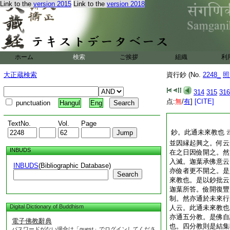
Link to the
version 2015
Link to the
version 2018
ホーム
検索
ご挨拶
組織
利
大正蔵検索
資行鈔 (No.
2248_
照
314
315
316
点:
無
/
有
]
[CITE]
punctuation
Hangul
Eng
TextNo.
Vol.
Page
鈔。此通未來教也
並因縁起興之。何云
INBUDS
在之日因儉開之。然
入滅。迦葉承佛意云
INBUDS
(Bibliographic Database)
亦儉者更不開之。是
Search
來教也。是以鈔批云
迦葉所答。儉開復豐
制。然亦通於未來行
Digital Dictionary of Buddhism
人云。此通未來教也
亦通五分教。是佛自
電子佛教辭典
也。四分教則是結集
パスワードがない場合は「guest」でログインしてくださ