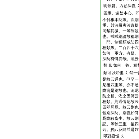
明餘篇。方彰深義
四重。遠禁本心。
不付根本防歟。次別
重。與波羅夷波逸提
同禁其微。一等制波
也。戒戒別論故稱別
問。制種類戒防四
種類歟。二百四十六
如何 兩方。有疑。
深防有何異哉。疏云
類
如何 答。種
見
類可以知也
然一
文
是故云通也。但至一
尼後四重等。亦不通
防處是別故也。況尼
防之相。依之因師云
種類。則通僧尼故云
四即局尼。故云別也
號別深防。別義如何
爲防殺畜生。故云別
記。等餘三重 後四
云。觸八及隨並是婬
即對癡慢
文