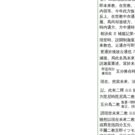
即未來教。在世教。
内宿等。今年此方儉
反上。在世教中亦通
履。爲尚却遊彼方。
時内通方。方中通時
相渉矣
補篇記第
文
現世時。説開制迦葉
來教也。云通亦可即
更通於後故云通也
滅後。局此名爲未來
説迦葉重述。當於未
即是四分
五分佛在
兼現在
現在。然當未來。
記。此有二釋
云云
方毘尼時毘尼爲二教
集要･増
五分爲二教
會正。倶
謂現世未來二教
云
雖然以現在未來二教
或釋意指四分五分。
不爾二教言即イツモ