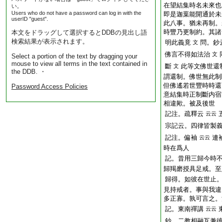
在望結集時名未來也
い。
Users who do not have a password can log in with the
即是迦葉能開通於未
userID "guest".
此八事。猶未再制。
時豐乃更制約。其諸
本文をドラッグして選択するとDDBの見出し語
検索結果が表示されます。
明此義竟
問。鈔
文
佛言不得如法治
文
Select a portion of the text by dragging your
mouse to view all terms in the text contained in
斷
此等文佛世還
文
the DDB. ・
謂還制。佛世無此制
但佛遙若世豐時時還
Password Access Policies
意結集時正制斷内宿
相違歟。被及後世
記注。疏釋云
云云
宗記云。四律皆製
記注。偏袖
連
云云
時在爲人
記。昔用三歸今時
歸羯磨授具足戒。至
歸得。如彼在世止
見持戒者。事與我違
多正寡。孰可言之。
記。東南禪講
云云
鈔。二教相融互兼