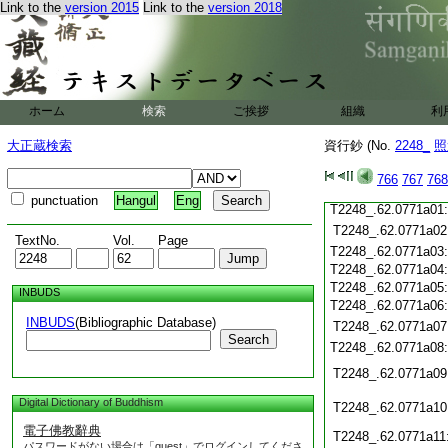
T2248_.62.0770c20
Link to the
version 2015
Link to the
version 2018
T2248_.62.0770c21
T2248_.62.0770c22
T2248_.62.0770c23
T2248_.62.0770c24
T2248_.62.0770c25
ホーム
検索
ご挨拶
組織
利
T2248_.62.0770c26
T2248_.62.0770c27
大正蔵検索
資行鈔 (No.
2248_
照
T2248_.62.0770c28
766
767
768
T2248_.62.0770c29
punctuation
Hangul
Eng
T2248_.62.0771a01
T2248_.62.0771a02
TextNo.
Vol.
Page
T2248_.62.0771a03
T2248_.62.0771a04
T2248_.62.0771a05
INBUDS
T2248_.62.0771a06
INBUDS
(Bibliographic Database)
T2248_.62.0771a07
Search
T2248_.62.0771a08
T2248_.62.0771a09
Digital Dictionary of Buddhism
T2248_.62.0771a10
電子佛教辭典
T2248_.62.0771a11
パスワードがない場合は「guest」でログインしてくださ