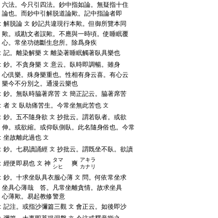
:
六法。今只引四法。鈔中指如論。無疑指十住
:
論也。而鈔中引解脱道論歟。記中指論者即
:
解脱論
鈔記共違現行本歟。但御所覽本同
文
:
歟。或勘文者誤歟。不應與一時頃。使睡眠覆
:
心。常坐功徳斷生怠所。除爲身疾
:
記。離染解樂
離染著睡眠觸著臥具樂也
文
:
鈔。不貪身樂
意云。臥時即調暢。雖身
文
:
心倶樂。殊身樂重也。性相有身云喜。有心云
:
樂今不分別之。通漫云樂也
:
鈔。無臥時脇著席苦
簡正記云。脇著席苦
文
:
者
臥劫痛苦生。今常坐無此苦也
文
文
:
鈔。五不隨身欲
抄批云。謂若臥者。或欲
文
:
伸。或欲縮。或仰臥側臥。此名隨身俗也。今常
:
坐故離此過也
文
:
鈔。七易讀誦經
抄批云。謂既坐不臥。欲讀
文
タマ
アキラ
:
經便即易也
神
爽
文
シヒ
カナリ
:
鈔。十求坐臥具衣服心薄
問。何依常坐求
文
:
坐具心薄哉 答。凡常坐離貪情。故求坐具
:
心薄歟。易起教修警意
:
記注。或指沙彌篇三觀
會正云。如後即沙
文