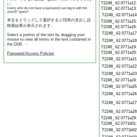
T2248_.62.0771a12
い。
Users who do not have a password can log in with the
T2248_.62.0771a13
userID "guest".
T2248_.62.0771a14
本文をドラッグして選択するとDDBの見出し語
T2248_.62.0771a15
検索結果が表示されます。
T2248_.62.0771a16
T2248_.62.0771a17
Select a portion of the text by dragging your
mouse to view all terms in the text contained in
T2248_.62.0771a18
the DDB. ・
T2248_.62.0771a19
T2248_.62.0771a20
Password Access Policies
T2248_.62.0771a21
T2248_.62.0771a22
T2248_.62.0771a23
T2248_.62.0771a24
T2248_.62.0771a25
T2248_.62.0771a26
T2248_.62.0771a27
T2248_.62.0771a28
T2248_.62.0771a29
T2248_.62.0771b01
T2248_.62.0771b02