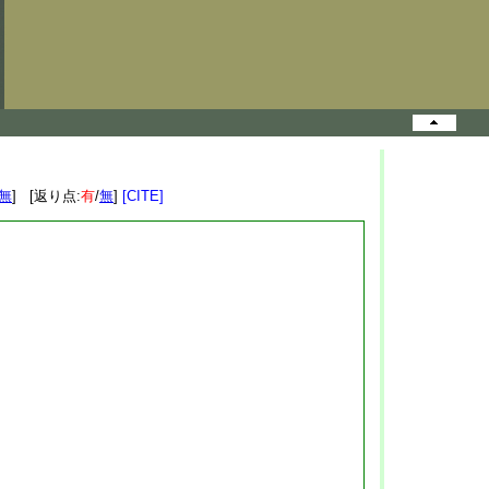
無
] [返り点:
有
/
無
]
[CITE]