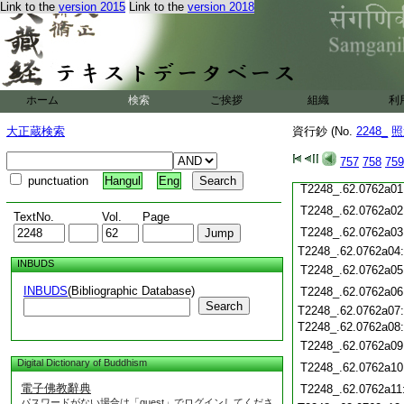
Link to the
version 2015
Link to the
version 2018
T2248_.62.0761c21
T2248_.62.0761c22
T2248_.62.0761c23
T2248_.62.0761c24
T2248_.62.0761c25
ホーム
検索
ご挨拶
組織
利
T2248_.62.0761c26
大正蔵検索
資行鈔 (No.
2248_
照
T2248_.62.0761c27
T2248_.62.0761c28
757
758
759
T2248_.62.0761c29
punctuation
Hangul
Eng
T2248_.62.0762a01
T2248_.62.0762a02
TextNo.
Vol.
Page
T2248_.62.0762a03
T2248_.62.0762a04
INBUDS
T2248_.62.0762a05
INBUDS
(Bibliographic Database)
T2248_.62.0762a06
Search
T2248_.62.0762a07
T2248_.62.0762a08
T2248_.62.0762a09
Digital Dictionary of Buddhism
T2248_.62.0762a10
電子佛教辭典
T2248_.62.0762a11
パスワードがない場合は「guest」でログインしてくださ