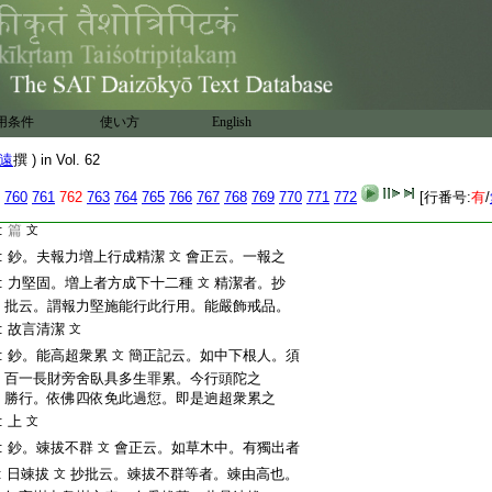
:
記。召髼髮爲頭陀有道恥從名實倶喪
今
文
:
世暴露。暴露等亂髮乞物。謂之頭陀。髼
部公反
:
有道恥從者。今世道者。恥名同彼。不
髮亂也
:
召頭陀。故名喪。亦不抖擻煩惱故實喪也
:
償懷深識必也正名
用条件
使い方
English
:
鈔。行儀
簡正記云。施造名行。合法名儀
文
文
遠
撰 ) in Vol. 62
:
抄批云。就行雖十二不同。約儀唯四種分
:
別。此中廣明行之方法。故曰行儀會正記
760
761
762
763
764
765
766
767
768
769
770
771
772
[行番号:
有
/
:
云。頭陀目於人。行儀在於法。故以人法命
:
篇
文
:
鈔。夫報力増上行成精潔
會正云。一報之
文
:
力堅固。増上者方成下十二種
精潔者。抄
文
:
批云。謂報力堅施能行此行用。能嚴飾戒品。
:
故言清潔
文
:
鈔。能高超衆累
簡正記云。如中下根人。須
文
:
百一長財旁舍臥具多生罪累。今行頭陀之
:
勝行。依佛四依免此過愆。即是逈超衆累之
:
上
文
:
鈔。竦拔不群
會正云。如草木中。有獨出者
文
:
日竦拔
抄批云。竦拔不群等者。竦由高也。
文