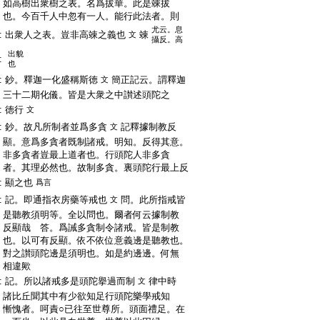
:
如高樹出衆樹之表。名爲拔華。此是竦拔
:
也。今百千人中忽有一人。能行此法者。則
尤云。息
:
出衆人之表。豈非高竦之義也
竦
文
攝反。高
出貌
:
也
:
鈔。釋迦一化盛稱斯徳
簡正記云。謂釋迦
文
:
三十二期化儀。皆是大衆之中讃述頭陀之
:
徳行
文
:
鈔。故凡所制者並爲多貪
記釋據制教反
文
:
顯。意爲多貪者既制諸戒。明知。反得其意。
:
非多貪者豈最上道者也。行頭陀人非多貪
:
者。其理必然也。故制多貪。裏頭陀行最上反
:
顯之也
爲言
:
記。即通指衣房藥等戒也
問。此所指戒皆
文
:
是聽教須明等。全以問也。爾者何云據制教
:
反顯哉 答。爲誡多貪制令諸戒。皆是制教
:
也。以可有反顯。依不依位意義邊是聽教也。
:
對之讃頭陀邊是須明也。如是約邊邊。何無
:
相違歟
:
記。所以諸戒多是頭陀擧過而制
律中時
文
:
諸比丘聞其中有少欲知足行頭陀樂學戒知
:
慚愧者。呵責○已往至世尊所。頭面禮足。在