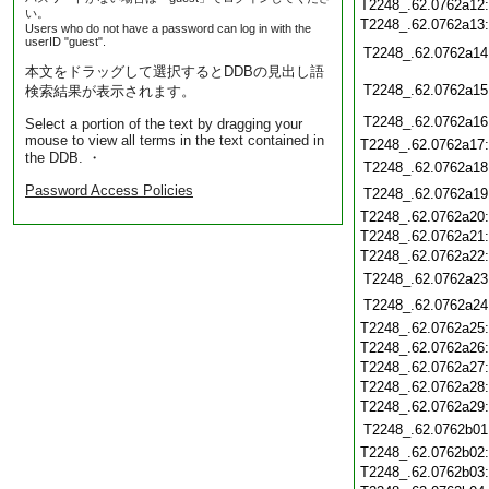
T2248_.62.0762a12
い。
T2248_.62.0762a13
Users who do not have a password can log in with the
userID "guest".
T2248_.62.0762a14
本文をドラッグして選択するとDDBの見出し語
T2248_.62.0762a15
検索結果が表示されます。
T2248_.62.0762a16
Select a portion of the text by dragging your
mouse to view all terms in the text contained in
T2248_.62.0762a17
the DDB. ・
T2248_.62.0762a18
Password Access Policies
T2248_.62.0762a19
T2248_.62.0762a20
T2248_.62.0762a21
T2248_.62.0762a22
T2248_.62.0762a23
T2248_.62.0762a24
T2248_.62.0762a25
T2248_.62.0762a26
T2248_.62.0762a27
T2248_.62.0762a28
T2248_.62.0762a29
T2248_.62.0762b01
T2248_.62.0762b02
T2248_.62.0762b03