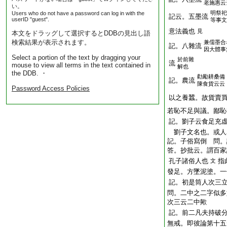
老施惠云
い。
明祭祀
Users who do not have a password can log in with the
記云。五墨流
userID "guest".
等事文
意法義也
見
本文をドラッグして選択するとDDBの見出し語
検索結果が表示されます。
兼儒墨合
記。八雜流
因大體事
Select a portion of the text by dragging your
於前雜
流
mouse to view all terms in the text contained in
解也
the DDB. ・
勸勵耕桑備
記。農流
陳食貨云云
Password Access Policies
以之養蠶。故貨賣
若恥不足與議。鄙恥
記。劉子云食足充
劉子文名也。或人
記。子俗寫倒 問
答。抄批云。謂百家
孔子諸俗人也
指
文
發足。方墜泥塗。一
記。初是筒人次三
問。二中之二字似多
次三云二中歟
記。前二凡夫持破
無戒。即彼論第十五