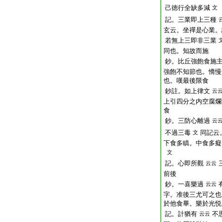
己徳行全缺多減
文
記。三業即上三種
玄云。坐禪是心業。
若無上三即非三業
同也。知故而施
鈔。比丘強飽食施
強飽不知節也。憍慢
也。嘆最後限食
鈔註。如上律文
云
上引四分之内空腐爛
食
鈔。三防心離過
云
不過三毒
同記云
文
下食多瞋。中食多癡
文
記。心即所觀
云云
前後
鈔。一喜樂過
云云
字。准後三尤可之也
於他食畢。樂於光悦
記。計猶有
不
云云