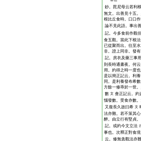
鈔。毘尼母云若利
無文。出善見十五。
根比丘食時。口口作
論不見此語。事出
記。今多食前作觀
食五觀。當此下根法
已從聚而出。往至水
非。證上同非。發有
記。房衣及藥三事
則長時通晝夜。何云
用。約得之時一度也
是以簡正記云。利養
同。是利養發布希數
方餘一修乖於一世。
數
會正記云。約
文
惱發數。受食亦數。
又復長久故曰希
文
法亦難。若不策其心
醉。由立行有堅貞。
記。或約今文立法
事也。次釋正對食境
云。修無貪觀法亦