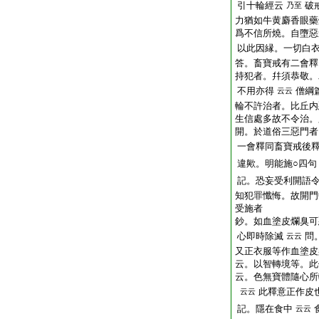
引十輪經云
破
乃至
力猶如牛黄麝香眼藥
爲不信所燒。自墮惡
以此因縁。一切白
答。畜寶戒有二會釋
持犯者。幷須恭敬。
不用亦得
僧綱
云云
輪不許治者。比丘内
生信處多故不令治。
開。於道俗三惡門者
一會釋同畜寶戒後
違歟。明能施○四
記。恐妄受利開語
知犯罪懺悔。故開門
受施者
鈔。如血塗皮爛臭可
心即時除滅
問
云云
又正衣服等作血塗皮
云。以智轉境等。此
云。色無寶體隨心所
此釋意正作皮
云云
記。隱在食中
云云