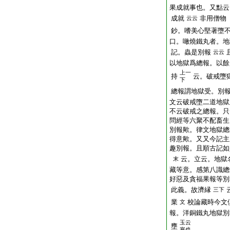
果成就事也。又點云
成就
非用僧物
云云
鈔。嗜美心堅著墮
口。噉燒鐵丸者。地
記。蟲是別報
云云
以地獄爲總報。以餘
上一
持
云。破戒墮
下
總報謂地獄受。別
文云破戒墮二道地獄
不云破戒之總報。只
問經等六聚不配畜生
別報歟。律文地獄總
得意歟。又又今記主
趣別報。且順古記如
云。立云。地獄
末
藏等意。感第八識總
好惡及貪福果報等別
此義。故濟縁
三下
業
校論藏時今文
文
報。洋銅鐵丸地獄
玉云
壅
塞也