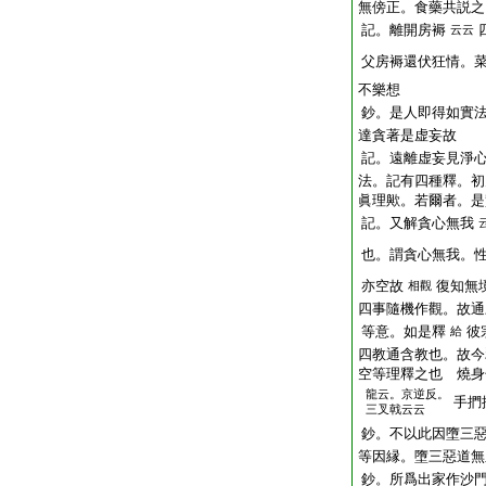
無傍正。食藥共説之
記。離開房褥
云云
父房褥還伏狂情。
不樂想
鈔。是人即得如實
達貪著是虚妄故
記。遠離虚妄見淨
法。記有四種釋。初
眞理歟。若爾者。是
記。又解貪心無我
也。謂貪心無我。
亦空故
復知無
相觀
四事隨機作觀。故通
等意。如是釋
彼
給
四教通含教也。故今
空等理釋之也 燒身
龍云。京逆反。
手捫
三叉戟云云
鈔。不以此因墮三
等因縁。墮三惡道無
鈔。所爲出家作沙