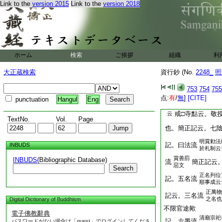
則堯王舜王也
Link to the
version 2015
Link to the
version 2018
記。宗仲尼之道者 
故
記。二道流
濟
云云
修身治
句云。一道流
國文
ホーム
検索
ご挨拶
組織
利
記注。字弱自卑奉
宗虚無道。故云弱也
大正蔵検索
資行鈔 (No.
2248_
照
易者。易者即周易。
義也
753
754
755
順天歴
点:
有
/
無
]
[CITE]
punctuation
Hangul
Eng
記。三陰陽流
授民時
戒□寺點云。敬
云
TextNo.
Vol.
Page
也。簡正記云。七
明賞勅法
記。曰法流
INBUDS
於札制云
賞善罰
INBUDS
(Bibliographic Database)
流
簡正記云
惡文
Search
正名列位
記。五名流
順事成云
正萬物
記云。三名流
之名也
Digital Dictionary of Buddhism
不限官途歟
電子佛教辭典
清廟宗祀
記。六墨流
パスワードがない場合は「guest」でログインしてくださ