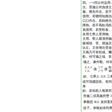
四。一○同云何盜用
次。受施云何負債主
服。應先作念。若不
債用。若聰明知惠信
口口作念。若鈍根先
障熱。若不爲飢渇疾
負債用。若受飮食。
友用七學人受用物。
主用。聖人羅漢用施
破戒哉 答。彼論且
比丘。又依僧次受放
又兩凡可有犯戒。爾
歡。何可攝之哉 答
攝之。兼作觀。何
カスメ
ツク
龍
債
償
トル
ノウ
還
鈔。七學人
三
云云
或可現纒惡疾。有同
身
鈔。若知前人無業而
所施二倶爲施所墮
事難思
資持畜
加之
從子。恭敬如舍利