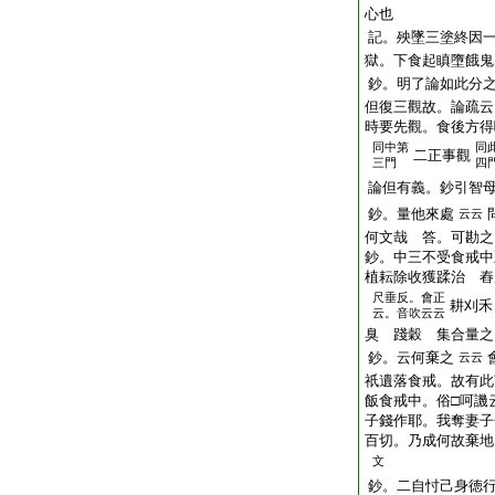
心也
記。殃墜三塗終因
獄。下食起瞋墮餓鬼
鈔。明了論如此分
但復三觀故。論疏云
時要先觀。食後方得
同中第
同
二正事觀
三門
四
論但有義。鈔引智
鈔。量他來處
云云
何文哉 答。可勘之
鈔。中三不受食戒中
植耘除收獲蹂治 舂
尺垂反。會正
耕刈禾
云。音吹云云
臭 踐穀 集合量之
鈔。云何棄之
云云
祇遺落食戒。故有此
飯食戒中。俗□呵譏
子錢作耶。我奪妻子
百切。乃成何故棄地
文
鈔。二自忖己身徳