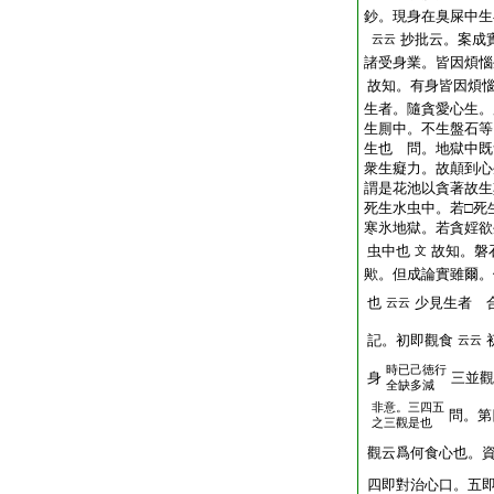
鈔。現身在臭屎中生
抄批云。案成
云云
諸受身業。皆因煩惱
故知。有身皆因煩
生者。隨貪愛心生。
生厠中。不生盤石等
生也 問。地獄中既
衆生癡力。故顛到心
謂是花池以貪著故生
死生水虫中。若□死
寒氷地獄。若貪婬欲
虫中也
故知。磐
文
歟。但成論實雖爾。
也
少見生者 
云云
記。初即觀食
云云
時已己徳行
身
三並觀
全缺多減
非意。三四五
問。第
之三觀是也
觀云爲何食心也。
四即對治心口。五