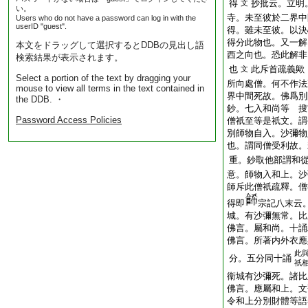
得
抄批云。立明
文
い。
寺。未至彼於二界中
Users who do not have a password can log in with the
userID "guest".
得。雖未至彼。以決
得分此物也。又一解
本文をドラッグして選択するとDDBの見出し語
西之向也。恐此解非
検索結果が表示されます。
也
此斥首疏義歟
文
Select a portion of the text by dragging your
所向處僧。何不作法
mouse to view all terms in the text contained in
界中間死故。佛爲別
the DDB. ・
鈔。七入和尚等 搜
Password Access Policies
僧祇至等是祇文。謂
別師物自入。沙彌物
也。謂同僧受利故。
重。鈔取他部謂和
意。師物入和上。沙
師斥此僧祇疏釋。僧
得即
宗記八末云
城。有沙彌無常。比
佛言。屬和尚。十誦
佛言。所著内外衣應
此
分。五分同十誦
祇
衞城有沙彌死。諸比
佛言。應屬和上。文
令和上分別財體等語