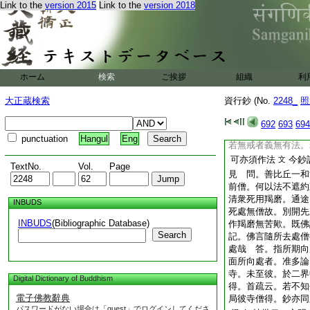
Link to the
version 2015
Link to the
version 2018
衆先來者得。何處令
於理無失
問。五
文
住處白衣家死。比丘
作心念法直可得之哉
致作法爲善也。即彼
ホーム
検索
ご挨拶
組織
利
衣作法以不。有人云
人前至未得作法。須
大正蔵検索
資行鈔 (No.
2248_
照
何得名先來者□無法
令與先來者隨先
文
692
693
694
衆下三衆有法以不答
punctuation
Hangul
Eng
若無戒者義無有法。
可亦須作法
今鈔
文
TextNo.
Vol.
Page
見 問。善比丘一和
前僧。何以法不遮約
清衆死用羯磨。通途
INBUDS
死處無僧故。別開先
INBUDS
(Bibliographic Database)
作羯磨無苦歟。既佛
Search
記。佛言隨所去處僧
處哉 答。指所期向
面所向處者。准多論
寺。未至彼。於二界
Digital Dictionary of Buddhism
得。首疏云。若不知
電子佛教辭典
局彼寺僧得。鈔亦同
パスワードがない場合は「guest」でログインしてくださ