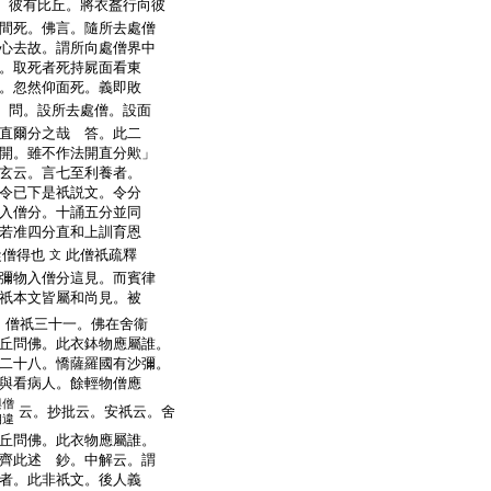
。彼有比丘。將衣盋行向彼
間死。佛言。隨所去處僧
心去故。謂所向處僧界中
。取死者死持屍面看東
。忽然仰面死。義即敗
 問。設所去處僧。設面
直爾分之哉 答。此二
開。雖不作法開直分歟」
玄云。言七至利養者。
令已下是祇説文。令分
入僧分。十誦五分並同
若准四分直和上訓育恩
從僧得也
此僧祇疏釋
文
彌物入僧分這見。而賓律
祇本文皆屬和尚見。被
。僧祇三十一。佛在舍衞
丘問佛。此衣鉢物應屬誰。
二十八。憍薩羅國有沙彌。
與看病人。餘輕物僧應
與僧
云。抄批云。安祇云。舍
相違
丘問佛。此衣物應屬誰。
齊此述 鈔。中解云。謂
者。此非祇文。後人義