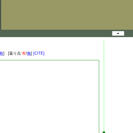
有
] [返り点:
有
/
無
]
[CITE]