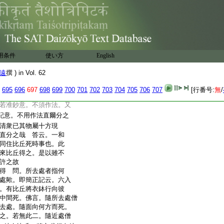
入常住。但輕重悉入己
分獨住比丘死。幷四分無
衣物先來比丘得之。不
 答。抄批雖出兩釋。
記云。問曰。五衆先來得
用条件
使い方
English
。不須作法。若須法者。一
臾復有人來亦得其分。
遠
撰 ) in Vol. 62
。有人解云。作法爲善
作法者與之。若爾既言五
695
696
697
698
699
700
701
702
703
704
705
706
707
[行番号:
無
/
。有戒沙彌義令作法。
若准鈔意。不須作法。又
記意。不用作法直爾分之
清衆已其物屬十方現
直分之哉 答云。一和
同住比丘死時事也。此
來比丘得之。是以雖不
許之故
得 問。所去處者指何
處歟。即簡正記云。六入
。有比丘將衣鉢行向彼
中間死。佛言。隨所去處僧
去處。隨面向何方而死。
之。若無此二。隨近處僧