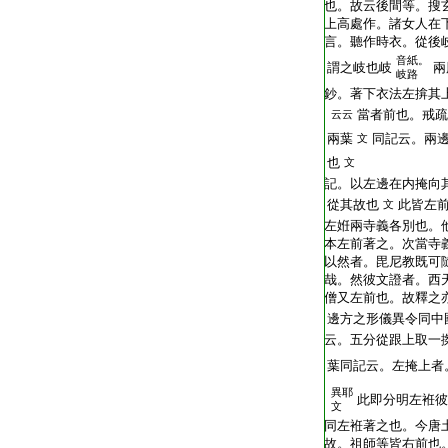
也。故云後間等。搜
上高處作。諸女人在
言。聽作時衣。從後
音紙。
謂之岐也岐
兩
岐路
鈔。著下衣法左揜其
當者前也。戒疏
云云
兩葉
同記云。兩
文
也
文
記。以左邊在内掩向
從其故也
此皆左
文
左姙兩寺義各別也。
本左前著之。次當寺
以然者。毘尼教既可
哉。然彼文證者。西
僧又左前也。故釋之
邊方之形儀異令同中
云。五分從跟上取一
葉同記云。左掩上者
異耶
此即分明左袵彼
文
同左袵著之也。今唐
故。祖師等皆右前也