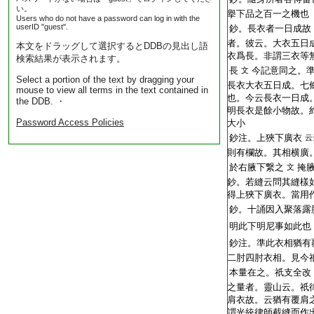
い。
擧下品之百一之機也
Users who do not have a password can log in with the
userID "guest".
鈔。長衣者一日成故
者。彼云。大衣五日
本文をドラッグして選択するとDDBの見出し語
衣爲長。非謂三衣等
検索結果が表示されます。
長
今記意同之。
文
Select a portion of the text by dragging your
長衣大衣五日成。七
mouse to view all terms in the text contained in
也。今云長衣一日成
the DDB. ・
明長衣是餘小物故。
Password Access Policies
大小
鈔注。上狹下廣衣
云
則有欄故。其相横廣
於右腋下繋之
掩
文
鈔。若縫云問其縫樣
得上狹下廣衣。當用
鈔。十誦因入聚落
露
明此下明尼事如此也
鈔注。準此衣相猶有
二肘四肘衣相。見今
本量在之。祇支全改
之量者。靈山云。祇
肩衣故。云猶有覆肩
謂光統律師截縫而作