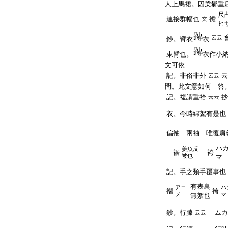
人上馬裙。因梁郗重
尺
連接群幅也
襜
文
ヒ
云云
鈔。臂衣
衣
束臂也。
衣作小
文可依
記。非俗非外
云云
問。此文意如何 答
記。複謂重袷
抄
云云
衣。今時綿絮有是也
偏袖
兩袖
唯覆肩
ハ
姜魚反
裾
袴
被也
マ
記。手之類手覆事
有表裏
アコ
ハ
褶
袴
メ
マ
無絮也
鈔。行
膝
ムカ
云云