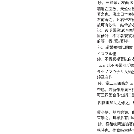
鈔。三襞頭近左面
云
端
近左面故。天竺俗
著之也。唐土日本俗
右前著之。凡右袵左
後可有沙汰 結帶於
記。彼明
露著
泥洹僧
洹僧計 不可著袈裟
前等 得
繋
著
脚
レ
二
一
記。謂繋裙裾以閉故
イスフル也
鈔。不得反襵著以白
此不著帶引反裙
云云
ラケノマウナリ反襵
錦及白作
鈔。當二三四
條之
云
帶也。若新作應廣三
可三四箇合作也謂二
四條重加助之條之。
環少缺。即同鉤類。
束勒之。川界多有用
鈔。從後岐間過襵著
務時也。作務時當時