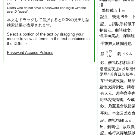
い。
濽
Users who do not have a password can log in with the
撃攊
戒五十三
userID "guest".
記注。幾死
行
云云
本文をドラッグして選択するとDDBの見出し語
記。古謂以手於腋
検索結果が表示されます。
捐歸云。觀諸律文。
Select a portion of the text by dragging your
懼痒而笑故。禪病經
mouse to view all terms in the text contained in
the DDB. ・
手撃攊人腋間是
タワ
Password Access Policies
戲
劇
イタム
フレ
鈔。僧祇以指指比
指
指
波夜提○以拳指
毘尼○若直日若知事
某甲去波夜提。應
差僧次請食歟。爾者
有人云。差字齊字
此戒名指指戒。今戒
鈔。乃至差會以指
字歟。本文云差次
記。僧祇指觸
云云
丘。觸義也。故以義
記。略行來掃地誤