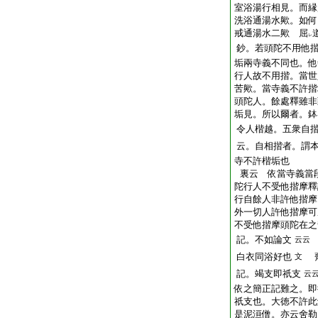
室浴湯行相見。而縁
洗浴通湯水歟。如何
戒通湯水二歟 屈
レ
鈔。若頭陀不用他
垢兩寺義不同也。他
行人故不用揩。當世
苦歟。當寺義不許揩
頭陀人。餘處釋雖非
垢見。所以爾者。鉢
令人楷越。五衆自
云。自相揩者。謂
寺不許楷垢也
裏云 依當寺義當
陀行人不受他揩摩釋
行自餘人非許他揩摩
外一切人許他揩摩可
不受他揩摩頭陀在之
記。不如論文
云云
白衣同浴好也
文
記。竭支即祇支
云
依之簡正記難之。即
祇支也。大徳不許此
是泥洹僧。亦云舍勒