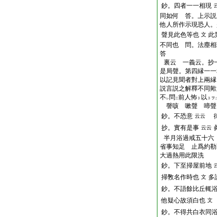
鈔。四者一一相現
同如何 答。上示説
他人所作示現恐人。
聲見此色等也
此
文
不同也 問。法塵
答
裏云 一義云。抄
是局聲。第四縁一一
以記見聞者對上兩縁
説言説之解釋不同歟
不
問
前人怖
以
ト
トヲ
レ
三
謦
咳
嗽聲
啼聲
鈔。不恐意
律
云云
抄。實有是事
云云
半月浴過戒五十六
省事知足 止爲約勒
大過熱用此限洗
鈔。下至掃屋前地
掃斆名作時也
多
文
鈔。不語餘比丘輒
他疑心故須白也
文
鈔。不得共白衣同