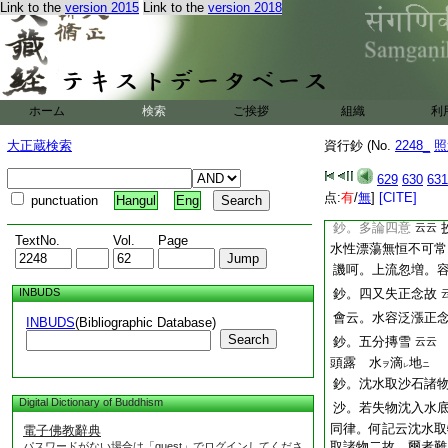
Link to the
version 2015
Link to the
version 2018
中過。夫人見已心大
福田神徳如是。王
上過如雁王。夫人復
益生信心
文
記注。夫人令以石
ホーム
検索
ご挨拶
組織
利
十七群奉佛。佛定
テ
答申河邊水浴來。其
大正蔵検索
資行鈔 (No.
2248_
照
記云。由王見生譏嫌
令奉蜜。請佛立制
629
630
631
点:
有
/
無
]
[CITE]
punctuation
Hangul
Eng
云。十七群並得無
鈔。多論四意
云云
TextNo.
Vol.
Page
水性漂蕩無恒不可常
譏呵。上流忽増。
INBUDS
鈔。四又失正念故
會云。水容泛漲正
INBUDS
(Bibliographic Database)
Search
鈔。五分摶雪
云云
頭露
水
滴
地
ヲ
ニ
レ
鈔。沈水取沙石諸
Digital Dictionary of Buddhism
沙。若失物沈入水
同律。何記云沈水取
電子佛教辭典
取諸物二故。爾者難
パスワードがない場合は「guest」でログインしてくださ