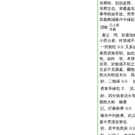
等釋時。別別是釋。
等釋文也。單覆處非
事準例如常故。旁旁
其義教誡儀幷今縁起
已上當
謂歟
寺義
裏云 問。於露地
小罪云者。何當戒不
一切無犯
又多
云云
東西房無罪耶。如此
色。如何 答。本律
吉罪。於餘戒不犯之
文必不見露處。爾無
然火向蛇從木出 爲
鈔。二無縁
抄
云云
煮食等縁也
須
文
鈔。四分病者須火
開然火歟
糠糞
記。
紵麻
芻摩
云云
種衣中列芻摩。此
爰今梵漢並擧也
抄。若半焦然炭
云