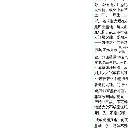
分。次僧祇文且恐犯
火作輪。或火中有草
生二罪。一壞生。二
祇。若抖擻火炬在
此即出露地。然火出
兼犯樣。故云不得在
云許燃火哉。爰知用
一一方便之小罪是越
已上他
露地可燃火哉
寺義
處。無四壁露地攝也
露地勿論事也。何以
不成室露地所攝。故
則共女人宿戒釋九種
中若行若坐不犯
云
者總前九種。開行坐
此諸非室無伴亦許
非室故無同宿犯見。
磨時非室故。不可離
地然火於不成室無犯
明。先二不定戒釋
戒戒犯相異也。何
意哉 答。是強不難