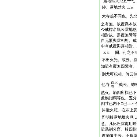
露地然火戒五十七
鈔。露地然火
云云
大寺義不同也。先
之有無。以覆爲本故
今戒標名既云露地然
相對故。盡覆無障等
自元覆與露相對。成
中今戒覆與露相對。
問。付之不明
云云
不出火光。或云。
知雖有覆無四障者。
則尤可犯相。何云
西大
他寺
義云。總
寺
然火。焔四所指已下
處燃指燭等也。五分
四寸已内不□已上不
抖擻火炬。在灰上
即明於露地燃火見
意。凡比丘露處用燈
雖爲制分齊。於四指
教誡儀中云。不得