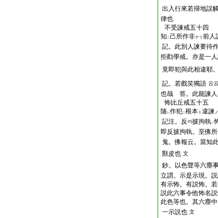
出入行來若掃地誤
律也
不受諫戒五十四
知
己所作非
前人
ナリ
二
記。此別人諫要待
拒勸學戒。亦是一人
竟即犯與此相違耶
記。若戲笑獨語
云
也哉 答。此能諫人
怖比丘戒五十五
隨
作犯
根本
違諫
ト
レ
二
記注。反
披
拘執
一
即反披拘執。至佛所
鬼。佛報云。當知
獸皮也
文
鈔。以色聲等六塵
立謂。示是示現。説
有示怖。有説怖。若
説此六事令他怖名説
此色等也。其六塵中
一示説也
文