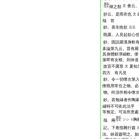
會云
文
褌之類
抄云。是雨衣也
文
哉 答
鈔。
喜
生他欲
云云
既露。人見起欲心
鈔。因説羅漢身軟
多論第九云。昔有羅
其身體鮮淨細軟。便
落即有女根。則休道
故宜不露形
爰知
文
四方 有凡見
鈔。令一切僧次第
僧既用常住之物。必
物。何須作相令僧
鈔。若無縁者作陶
縁時不可依此法乎 
等無定。可浴所患處
○
胸
シシ
哉 兩
記。下卷指雜行篇
法。鉢器篇明之。如