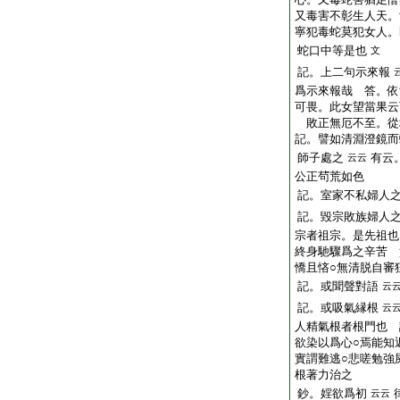
又毒害不彰生人天。
寧犯毒蛇莫犯女人。
蛇口中等是也
文
記。上二句示來報
爲示來報哉 答。依
可畏。此女望當果云
敗正無厄不至。從
記。譬如清淵澄鏡而
師子處之
有云
云云
公正茍荒如色
記。室家不私婦人
記。毀宗敗族婦人
宗者祖宗。是先祖也
終身馳驟爲之辛苦 
憍且悋○無清脱自審
記。或聞聲對語
云
記。或吸氣縁根
云
人精氣根者根門也 
欲染以爲心○焉能知
實謂難逃○悲嗟勉強
根著力治之
鈔。婬欲爲初
云云