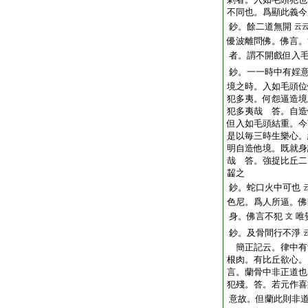
不同也。爲顯此義今
鈔。餘二道無開
云
優波離問佛。佛言。
者。謂不開戲但入
鈔。一一時中有婬
境之時。入如毛頭位
犯多夷。何怨逼造境
犯多夷哉 答。自造
但入如毛頭結重。今
是以毎三時生樂心。
明自造他境。既就身
哉 答。強捉比丘二
齧之
鈔。蛇口火中可也
色尼。爲人所逼。佛
身。佛言不犯
唯
文
鈔。及骨間行不淨
簡正記云。律中有
根肉。有比丘欲心。
言。蘭骨中非正道也
犯殘。答。若元作喜
意故。但蘭此則非