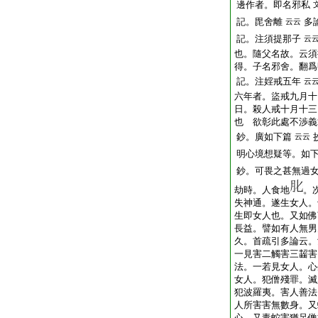
邊作者。即名邪私
記。毘舍離
多
云云
記。注須提那子
云
也。隨父名故。云須
得。子名邪舍。翻爲
記。注婬戒五年
云
六年者。盜戒九月十
日。殺人戒十月十三
也 欲彰此處不渉義
鈔。廣如下篇
云云
明心境想疑等。如
鈔。可畏之甚無過
劫時。人食地
。
失神通。遂生女人。
生即女人也。又如佛
長益。譬如有人無男
久。首疏引多論云。
一見害二觸害三齧害
法。一若見女人。心
女人。犯僧殘罪。滅
犯波羅夷。害人善法
人所害害無數身。又
心。又毒蛇害猶足僧