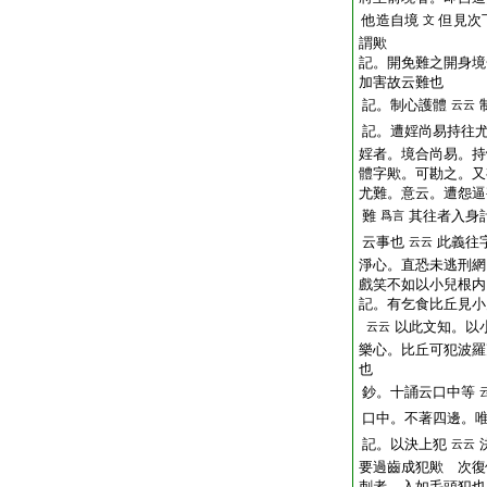
他造自境
但見次
文
謂歟
記。開免難之開身境
加害故云難也
記。制心護體
云云
記。遭婬尚易持往
婬者。境合尚易。持
體字歟。可勘之。又
尤難。意云。遭怨逼
難
其往者入身
爲言
云事也
此義往
云云
淨心。直恐未逃刑網
戲笑不如以小兒根内
記。有乞食比丘見小
以此文知。以
云云
樂心。比丘可犯波羅
也
鈔。十誦云口中等
口中。不著四邊。
記。以決上犯
云云
要過齒成犯歟 次復
刺者。入如毛頭犯也