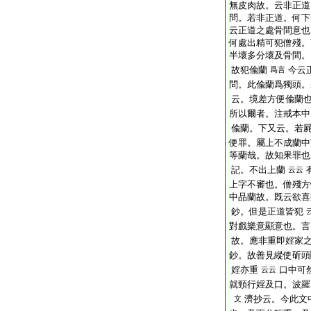
無皮肉故。云非正
問。若非正道。何下
云正道之處骨間意也
何處出精可犯僧殘。
半壞多分壞及骨間。
故犯偸蘭
今云
爲言
問。此偸蘭爲獨頭。
云。境差方便偸蘭
所以爾者。注戒本中
偸蘭。下又云。若
便罪。屬上不成蘭中
等蘭哉。故知果罪也
記。不出上蘭
云云
上字不審也。僧殘方
中品蘭故。既云欲喜
鈔。但是正道皆犯
對戲樂意顯意也。言
故。應非重即婬家
鈔。故善見縱使斫頭
婬亦重
口中可
云云
就頸行婬及口。波羅
濟抄云。今此文
文