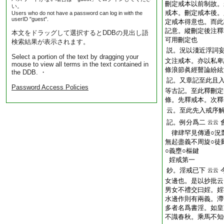
刪定戒本以前制故。
い。
戒本。刪定戒本後。
Users who do not have a password can log in with the
userID "guest".
定戒本得意也。而此
記意。縱刪定後注釋
本文をドラッグして選択するとDDBの見出し語
可用刪定也
検索結果が表示されます。
説。況以淺近浮詞
Select a portion of the text by dragging your
文注戒本。亦以私卑
mouse to view all terms in the text contained in
條浪節眞經瞽論紛絃
the DDB. ・
記。又章記至此且
Password Access Policies
等古記。至此釋刪定
條。先釋戒本。次釋
云。至此先入戒序
記。例分爲二
云云
律肆罕見傳通○況
無起盡義不周旋○徒
○義壅○樞鍵
婬戒第一
鈔。淫戒已下
云云
女邊也。是以抄批云
男女不禮交曰婬。婬
水邊作則有兩義。滯
多者名爲書淫。如皇
不識春秋。乘馬不知