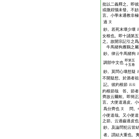
批以二義釋之。即彼
或微婬惱未發。不妨
言。小學未通教非極
過
文
鈔。若死末壞少壞
女根也。即十誦第五
之。故開宗記引之爲
牛馬猪狗雁鷄之屬
鈔。律云牛馬猪狗
即第五
調部中文也
十五卷
鈔。莫問心壞想疑
不開疑想。於酒者祖
記。彼約根節
云云
約根節哉 答。節者
齊故云爾歟。即簡正
言。大便道過皮。小
爲分齊也
問。今
文
小便道哉。又小便道
之節。云過齒過皮也
鈔。及論問犯云皆
者。謂結大重也。