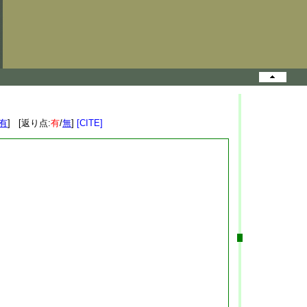
有
] [返り点:
有
/
無
]
[CITE]