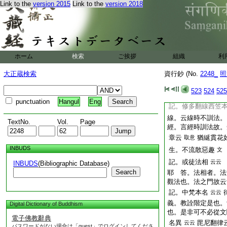
Link to the
version 2015
Link to the
version 2018
一則對向。謂無漏惠
無漏惠對觀四諦。前
即淨惠。果即涅槃。
心即淨惠。境即四諦
對。是能對故。而非
者。是法之對故。依
ホーム
検索
ご挨拶
組織
利
是能對故。外各爲法
爲對法。持業釋也
大正蔵検索
資行鈔 (No.
2248_
照
意天台名目云。聖人
523
524
525
知
意云。無比
云云
punctuation
Hangul
Eng
記。修多翻線西笠
線。云線時不訓法。
TextNo.
Vol.
Page
經。言經時訓法故。
章云
猶綖貫花
取意
INBUDS
生。不流散惡趣
文
記。或徒法相
云云
INBUDS
(Bibliographic Database)
Search
耶 答。法相者。法
觀法也。法之門故云
記。中梵本名
云云
義。教詮階定是也。
Digital Dictionary of Buddhism
也。是非可不必從文
電子佛教辭典
名異
毘尼翻律
云云
パスワードがない場合は「guest」でログインしてくださ