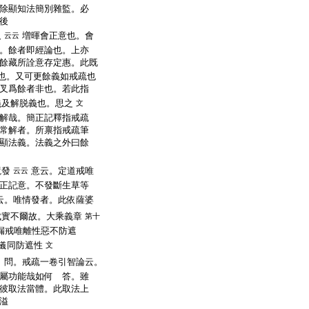
除顯知法簡別雜監。必
後
叉
増暉會正意也。會
云云
。餘者即經論也。上亦
餘藏所詮意存定惠。此既
也。又可更餘義如戒疏也
叉爲餘者非也。若此指
義及解脱義也。思之
文
解哉。簡正記釋指戒疏
常解者。所禀指戒疏筆
顯法義。法義之外曰餘
境發
意云。定道戒唯
云云
正記意。不發斷生草等
云。唯情發者。此依薩婆
成實不爾故。大乘義章
第十
漏戒唯離性惡不防遮
儀同防遮性
文
問。戒疏一卷引智論云。
屬功能哉如何 答。雖
彼取法當體。此取法上
溢