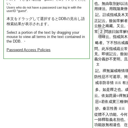
也。無由取別妙以法
い。
Users who do not have a password can log in with the
用律法。用既隨衆僧
userID "guest".
記。註或指戒及木
本文をドラッグして選択するとDDBの見出し語
正記云。餘如常解者
検索結果が表示されます。
云餘之兩藏。又云。
常
2
問故曰如常解
Select a portion of the text by dragging your
mouse to view all terms in the text contained in
増暉云。指戒與木
the DDB. ・
略者。下不預出戒
問。此斥指戒疏云常
Password Access Policies
見。即彼記云。餘如
義分義抄不更明。且
文
記。禪無漏戒唯情
防性惡不可遮罪。簡
戒非防非情
有
云云
多。如是釋之也。
云。依如毘曇○禪無
惡○若依成實三種律
抄。秦言性善
云云
從體不入功能。今何
一師釋取義名別也。
功能故無相違也 迮