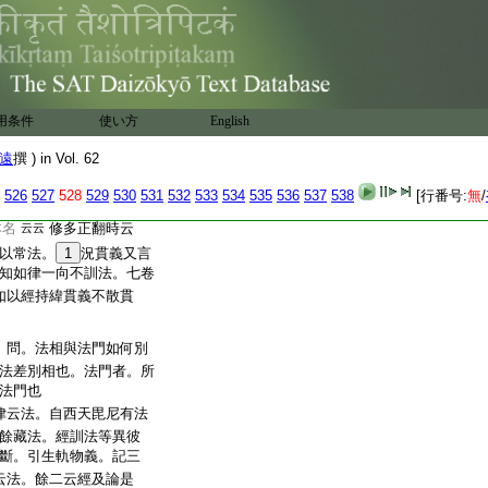
對向涅槃。二則對觀。謂
言對向。以因對果。因
後言對觀。以心對境。
。無漏淨惠倶是其相
是法。非處對故。言對法
主釋也。又云。能對名對。
用条件
使い方
English
持自性故。即是法故。亦
無比法者。是可業翻。其
文
遠
撰 ) in Vol. 62
智慧。分別法義。世莫比
526
527
528
529
530
531
532
533
534
535
536
537
538
[行番号:
無
/
類義也
本名
修多正翻時云
云云
以常法。
1
況貫義又言
知如律一向不訓法。七卷
如以經持緯貫義不散貫
問。法相與法門如何別
法差別相也。法門者。所
法門也
律云法。自西天毘尼有法
餘藏法。經訓法等異彼
斷。引生軌物義。記三
云法。餘二云經及論是