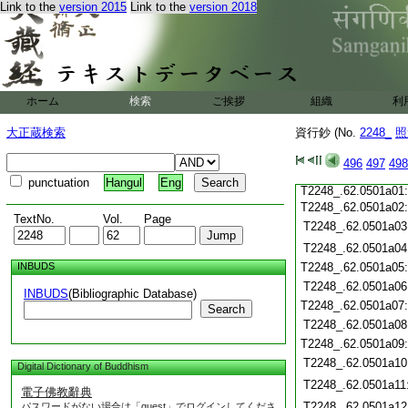
T2248_.62.0500c19
Link to the
version 2015
Link to the
version 2018
T2248_.62.0500c20
T2248_.62.0500c21
T2248_.62.0500c22
T2248_.62.0500c23
T2248_.62.0500c24
ホーム
検索
ご挨拶
組織
利
T2248_.62.0500c25
T2248_.62.0500c26
大正蔵検索
資行鈔 (No.
2248_
照
T2248_.62.0500c27
T2248_.62.0500c28
496
497
498
T2248_.62.0500c29
punctuation
Hangul
Eng
T2248_.62.0501a01
T2248_.62.0501a02
TextNo.
Vol.
Page
T2248_.62.0501a03
T2248_.62.0501a04
INBUDS
T2248_.62.0501a05
T2248_.62.0501a06
INBUDS
(Bibliographic Database)
T2248_.62.0501a07
Search
T2248_.62.0501a08
T2248_.62.0501a09
T2248_.62.0501a10
Digital Dictionary of Buddhism
T2248_.62.0501a11
電子佛教辭典
T2248_.62.0501a12
パスワードがない場合は「guest」でログインしてくださ