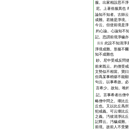
服。出家相設思不淨
尼。上著俗服異也
論知不知者。古師云
成難。若雖是淨境。
今云。但使前境是淨
約心論。心論知不
記。恐謂前境淨穢亦
此設不知清淨
云云
淨境成難。形服不爾
知不成難也
鈔。尼中受戒反問
前來既云。約僧受戒
文勢似不相當。寶曰
但爲某事稍僻不能顯
句云。以事希故。必
言希少。故知。唯
記。言事希者出僧
略僧中問之。壞比丘
丘也。又以比丘爲所
犯戒義。可云壞比丘
之義。汚彼清淨比丘
記釋云。汚穢成難。
前境。故前人不受樂