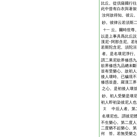
比丘。從倶薩國行往
此中曾有白衣與著袈
汝何故得知。彼云
鈔。彼律云若須斯
云。爾時世尊
十一
以是上事具爲比丘説
漢尼･阿那含尼。若
若斯陀含尼。須陀洹
者。是名壞尼淨行
謂二果尼欲界修惑九
欲界修惑九品總未斷
並有受樂心。故初人
後人壞時。已穢境不
修惑並盡。羅漢三界
之心。是初後人壞
鈔。初人受樂是壞
初人即初染彼尼人也
中后人者。第二
文
名壞尼也。謂彼尼
不生樂心。第二度人
二度猶不起樂心。第
何 答。若無受樂之