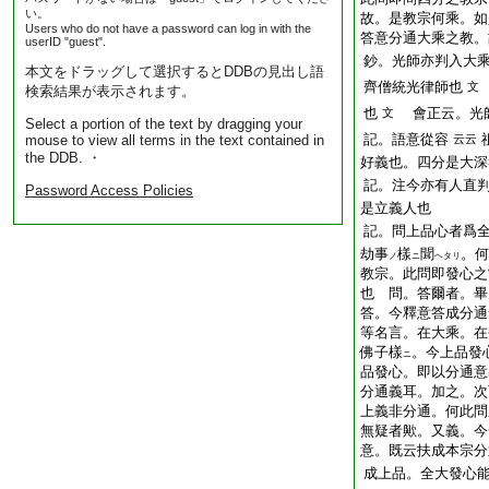
い。
故。是教宗何乘。如
Users who do not have a password can log in with the
答意分通大乘之教。
userID "guest".
鈔。光師亦判入大
本文をドラッグして選択するとDDBの見出し語
齊僧統光律師也
文
検索結果が表示されます。
也
會正云。光
文
Select a portion of the text by dragging your
記。語意從容
mouse to view all terms in the text contained in
云云
the DDB. ・
好義也。四分是大深
記。注今亦有人直
Password Access Policies
是立義人也
記。問上品心者爲
劫事
樣
聞
。何
ノ
ニ
ヘタリ
教宗。此問即發心之
也 問。答爾者。畢
答。今釋意答成分通
等名言。在大乘。在
佛子樣
。今上品發
ニ
品發心。即以分通意
分通義耳。加之。次
上義非分通。何此問
無疑者歟。又義。今
意。既云扶成本宗分
成上品。全大發心