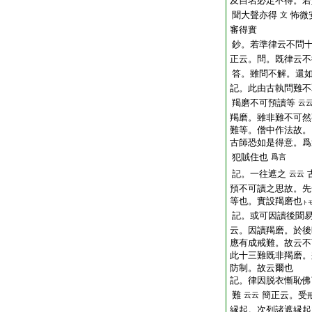
及自名必定不得。若
聞大聲亦得
怖微
文
審得實
鈔。若準律云不問
正云。問。既律云不
答。雖問不解。還
記。此由古執問難不
羯磨不可預讀等
云
羯磨。雖非難不可然
難等。僧中作法故。
古師恐如是得意。爲
犯賊住也
爲言
記。一往遮之
云云
預不可讀之思故。先
等也。實設羯磨也
ト
記。或可因讀後聞
云。因讀羯磨。於後
應有成戒難。故云不
此十三難既非羯磨。
防制。故云爾也
記。律因脱衣慚恥佛
難
簡正云。受
云云
縁起。次列諸遮縁起