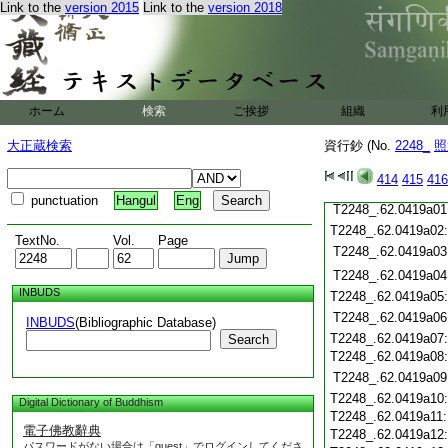
Link to the
version 2015
Link to the
version 2018
T2248_.62.0418c21
T2248_.62.0418c22
T2248_.62.0418c23
T2248_.62.0418c24
T2248_.62.0418c25
ホーム
検索
ご挨拶
組織
利
T2248_.62.0418c26
T2248_.62.0418c27
大正蔵検索
資行鈔 (No.
2248_
照
T2248_.62.0418c28
414
415
416
T2248_.62.0418c29
punctuation
Hangul
Eng
T2248_.62.0419a01
T2248_.62.0419a02
TextNo.
Vol.
Page
T2248_.62.0419a03
T2248_.62.0419a04
INBUDS
T2248_.62.0419a05
T2248_.62.0419a06
INBUDS
(Bibliographic Database)
T2248_.62.0419a07
Search
T2248_.62.0419a08
T2248_.62.0419a09
T2248_.62.0419a10
Digital Dictionary of Buddhism
T2248_.62.0419a11
電子佛教辭典
T2248_.62.0419a12
パスワードがない場合は「guest」でログインしてくださ