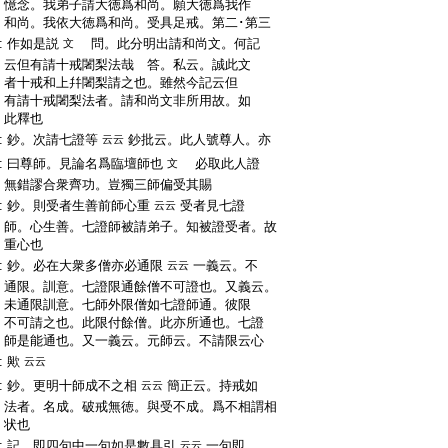
:
憶念。我弟子請大徳爲和尚。願大徳爲我作
:
和尚。我依大徳爲和尚。受具足戒。第二･第三
:
作如是説
問。此分明出請和尚文。何記
文
:
云但有請十戒闍梨法哉 答。私云。誠此文
:
者十戒和上幷闍梨請之也。雖然今記云但
:
有請十戒闍梨法者。請和尚文非所用故。如
:
此釋也
:
鈔。次請七證等
鈔批云。此人號尊人。亦
云云
:
曰尊師。見論名爲臨壇師也
必取此人證
文
:
無錯謬合衆齊功。豈獨三師偏受其賜
:
鈔。則受者生善前師心重
受者見七證
云云
:
師。心生善。七證師被請弟子。知被證受者。故
:
重心也
:
鈔。必在大衆多僧亦必通限
一義云。不
云云
:
通限。訓意。七證限通餘僧不可證也。又義云。
:
未通限訓意。七師外限僧如七證師通。彼限
:
不可請之也。此限付餘僧。此亦所通也。七證
:
師是能通也。又一義云。元師云。不請限云心
:
歟
云云
:
鈔。更明十師成不之相
簡正云。持戒如
云云
:
法者。名成。破戒無徳。與受不成。爲不相謂相
:
状也
:
記。即四句中一句如是數具引
一句即
云云