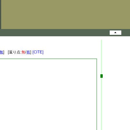
無
] [返り点:
無
/
有
]
[CITE]