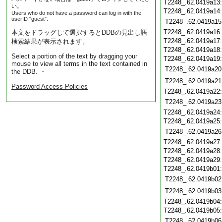
T2248_.62.0419a13
い。
T2248_.62.0419a14
Users who do not have a password can log in with the
userID "guest".
T2248_.62.0419a15
T2248_.62.0419a16
本文をドラッグして選択するとDDBの見出し語
T2248_.62.0419a17
検索結果が表示されます。
T2248_.62.0419a18
Select a portion of the text by dragging your
T2248_.62.0419a19
mouse to view all terms in the text contained in
T2248_.62.0419a20
the DDB. ・
T2248_.62.0419a21
Password Access Policies
T2248_.62.0419a22
T2248_.62.0419a23
T2248_.62.0419a24
T2248_.62.0419a25
T2248_.62.0419a26
T2248_.62.0419a27
T2248_.62.0419a28
T2248_.62.0419a29
T2248_.62.0419b01
T2248_.62.0419b02
T2248_.62.0419b03
T2248_.62.0419b04
T2248_.62.0419b05
T2248_.62.0419b06