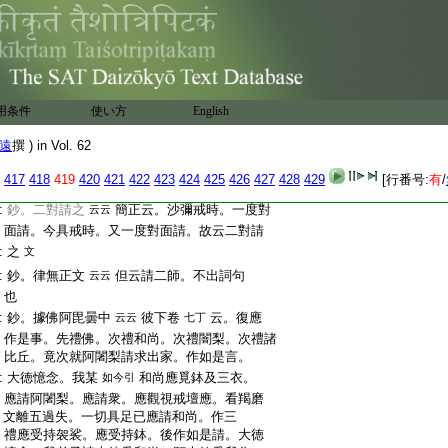
:
等也。請依止對答云。與汝依止莫放逸。此
:
等強不隨一。故與古意意異也
:
記。若言去
此承。今云去事也。起同
云云
:
也
:
記。注舊記指師資篇
會正云。下文即師
云云
用条件
使い方
English
:
資篇。即能可是善。自條莫放逸。善哉起去。
:
與汝作
義苑記同今引
文
遠
撰 ) in Vol. 62
:
鈔。或可和尚無徳
鈔批云。受十戒時。雖
云云
417
418
419
420
421
422
423
424
425
426
427
428
429
[行番号:
有
/
:
清淨。或可後和尚犯戒。故云無徳
文
:
鈔。二對請之
簡正云。沙彌戒時。一度對
云云
:
面請。今具戒時。又一度對面請。故云二對請
:
之
文
:
鈔。律無正文
但云請二師。不出詞句
云云
:
也
:
鈔。據佛阿毘曇中
彼下卷
云。復應
云云
七丁
:
作是事。先禮佛。次禮和尚。次禮闇梨。次禮諸
:
比丘。竟次就阿闍梨請求出家。作如是言。
:
大徳憶念。我某
和尚應覓鉢及三衣。
如今引
:
應請阿闍梨。應請衆。應觀視戒壇應。看羯磨
:
文離五過失。一切具足已應請和尚。作三
:
禮應受持袈裟。應受持鉢。後作如是請。大徳