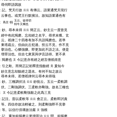
:
尋伺即語因故
:
記。梵天行故
有傳云。語業通梵天現行
云云
:
云事也。或梵王行默擯法。故知語業通色有
玉云。徒得切
:
特
爲言
特牛又獨也
:
鈔。尋本未得
簡正云。鈔主云一度曾見
云云
:
經中有此羯磨。忘却經之名字。尋求未獲。玄
:
云。祇律二十四卷有加不共語羯磨也。若準
:
東塔疏云。但由比丘犯過。拒云不見。作不見
:
擧治也。心猶強獷。即更加此不語之法。便是
:
増罪治也。但吉七衆莫與伊言語得。更不承
:
羯磨也
今記意亦有經之經言僧祇得意
文
:
引之歟。而簡正記初釋意指餘經
爰知今
見
:
鈔主意忘却餘經之題名。有何不知之故云
:
尋本未得。若僧祇律何云尋本未得哉
:
鈔。三種調伏法
鈔批云。五云一柔軟調
云云
:
伏。二剛強調伏。三柔軟亦剛強。故名三種也
:
今記意柔軟剛強殺之此爲三見
文
:
記注。昔以柔軟等
會正云。柔軟即訶責
云云
:
等。四信存故法輕被之。則柔剛強即不見擧
:
等。以信行倶壞故法嚴
強根
文
:
記。重加前羯磨云更増罪治
問。前羯磨
云云