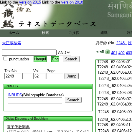
Link to the
version 2015
Link to the
version 2018
T2248_.62.0405c19
T2248_.62.0405c20
T2248_.62.0405c21
T2248_.62.0405c22
T2248_.62.0405c23
T2248_.62.0405c24
ホーム
検索
ご挨拶
組織
利
T2248_.62.0405c25
T2248_.62.0405c26
大正蔵検索
資行鈔 (No.
2248_
照
T2248_.62.0405c27
T2248_.62.0405c28
401
402
403
T2248_.62.0405c29
punctuation
Hangul
Eng
T2248_.62.0406a01
T2248_.62.0406a02
TextNo.
Vol.
Page
T2248_.62.0406a03
T2248_.62.0406a04
T2248_.62.0406a05
INBUDS
T2248_.62.0406a06
INBUDS
(Bibliographic Database)
T2248_.62.0406a07
Search
T2248_.62.0406a08
T2248_.62.0406a09
Digital Dictionary of Buddhism
T2248_.62.0406a10
T2248_.62.0406a11
電子佛教辭典
T2248_.62.0406a12
パスワードがない場合は「guest」でログインしてくださ