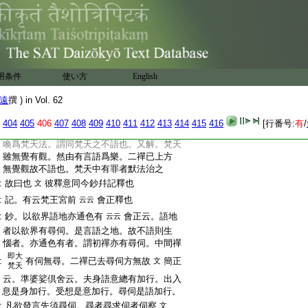
:
尋唯伺地。二禪已去無尋無伺地。言中間禪
:
者。謂初禪已去未至二禪。名中間禪也。賓云
:
承前諸師解。未至禪云是中間禪者錯也。初
:
禪已前未至初禪。名未至禪。亦名未來禪。名
:
斷律儀也。言中間禪者。即是初禪已去二禪
:
已前。梵王住處名中間禪也。其梵天在初禪
用条件
使い方
English
:
之上二禪下。未屬四禪。二十五有中自當一
:
有也。亦名梵輔天。齊此已下皆語言故。曰欲
遠
撰 ) in Vol. 62
:
界及初禪有尋有伺地。故舊經云覺觀在初
:
禪。即其義也。二禪已上無復語言。若中間禪
404
405
406
407
408
409
410
411
412
413
414
415
416
[行番号:
有
/
:
無尋有伺。則梵天無有言語。今不語治人。故
:
喚爲梵天法。謂同梵天之不語也。又解。梵天
:
雖無覺有觀。然由有言語爲樂。二禪已上方
:
無覺觀故不語也。梵天中有罪者默法治之
:
故曰也
彼釋意同今鈔幷記釋也
文
:
記。有云梵王宮前
會正釋也
云云
:
鈔。以欲界語地亦通色有
會正云。語地
云云
:
者以欲界有尋伺。是言語之地。故不語則生
:
惱者。亦通色有者。謂初禪亦有尋伺。中間禪
即大
:
有伺無尋。二禪已去尋伺方無故
簡正
文
梵天
:
云。準婆娑倶舍云。夫身語意總有加行。出入
:
息是身加行。受想是意加行。尋伺是語加行。
:
凡欲發言先須尋伺。尋者尋求伺者伺察
文