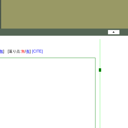
無
] [返り点:
無
/
有
]
[CITE]