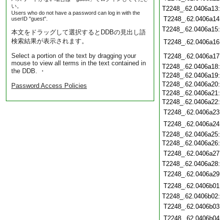
い。
T2248_.62.0406a13
Users who do not have a password can log in with the
T2248_.62.0406a14
userID "guest".
T2248_.62.0406a15
本文をドラッグして選択するとDDBの見出し語
検索結果が表示されます。
T2248_.62.0406a16
Select a portion of the text by dragging your
T2248_.62.0406a17
mouse to view all terms in the text contained in
T2248_.62.0406a18
the DDB. ・
T2248_.62.0406a19
T2248_.62.0406a20
Password Access Policies
T2248_.62.0406a21
T2248_.62.0406a22
T2248_.62.0406a23
T2248_.62.0406a24
T2248_.62.0406a25
T2248_.62.0406a26
T2248_.62.0406a27
T2248_.62.0406a28
T2248_.62.0406a29
T2248_.62.0406b01
T2248_.62.0406b02
T2248_.62.0406b03
T2248_.62.0406b04