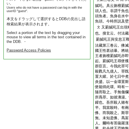
い。
膩吒。具云旃檀罽膩
Users who do not have a password can log in with the
頭人也。非謂千魚也
userID "guest".
頭魚者。魚身在水中
本文をドラッグして選択するとDDBの見出し語
魚頭。今時所説及壁
検索結果が表示されます。
又罽膩吒王出現
文
Select a portion of the text by dragging your
也。搜玄云。付法藏
mouse to view all terms in the text contained in
罽膩吒王與安息王
the DDB. ・
法藏第三卷云。佛滅
Password Access Policies
國王性甚頑暴。將統
王者旃檀罽膩吒亦即
起。罽膩吒王尋便獲
群臣言。今我此罪可
殺戮凡九億人。罪既
置大鑵。於七日中煮
炎盛。以一金環置斯
便能得此環。時有一
隨而取之。手無傷爛
所爲罪。如彼沸湯。
鑵也。吾所殺人雖有
半。我當殺時。有兩
佛。而我殺之。斯罪
無。未知是佛。爲富
人。爾時有菩薩羅漢
業。欲令彼王恐怖悔