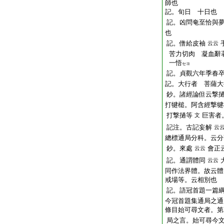
師也
記。旬日 十日也
記。凶問奄至恰與
也
記。僧給皮袖
云云
苦力切肉 凝血辭
一悟
セヨ
記。貞觀六年季春
記。大行者 菩薩大
鈔。諸經論但云撃
打犍槌。阿含經撃犍
打撃撾等
巨害者
文
記注。古記妄解
云
總標通局分科。云分
鈔。來處
會正
云云
記。通謂體同
云云
同作法界體。故云體
戒場等。云相別也 
記。語冠首題一篇
今冠首題集通局之通
條目始可尋文者。第
局之言。始可尋今