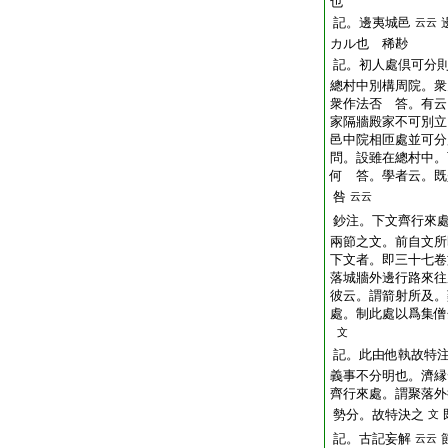
也
記。邊夷城邑
云云
カル也 稀尠
記。初人處倶可分
總村中別構周院。衆
衆作法否 答。有云
家隔牆殿家不可別立
邑中院相匝處並可分
問。設雖在總村中。
何 答。學者云。既
咎
云云
鈔注。下文齊行來
兩節之文。前自文所
下文者。即三十七卷
落城牆外邊行路來往
彼云。謂箭射所及。
處。制此處以爲集僧
文
記。此由他執故特
義事不分明也。濟縁
齊行來處。謂聚落外
勢分。故特決之
文
記。古記妄解
云云