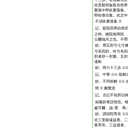
此意顯有伽藍自然界
聚落中即依聚落集。
即依僧坊集。此文中
不須依聚落集
文
記。藍院四周自然
之時。雖院相周匝。
云爾哉斥之也。不勞
鈔。用五肘弓七弓
弓長四肘。何弓有四
肘者舒一肘量。五肘
違歟
鈔。得六十三歩
云
記。中華
指都
云云
鈔。不同前解
云云
間
刪繁意
文
記。古記不知所以
如義抄者誤指也。
處可爾 誣
聖 辱
レ
レ
鈔。謂頭陀寄衣
云
近三里能遠益善。二
夜寄衣。三盜戒者。