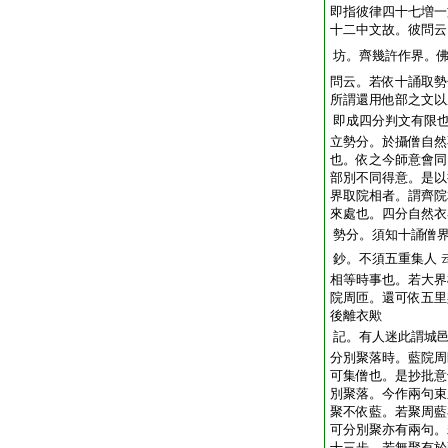
即指彼律四十七増一
十二中文故。彼問云
坊。齊幾許作界。
問云。若依十誦取勢
所謂還用他部之文以
即成四分判文有限
立勢分。於攝僧自然
也。依之今師意會同
部別不同得意。是以
界取院相者。謂齊院
來處也。四分自然衣
勢分。須知十誦僧
鈔。不須五重集人
相等時事也。若大界
院周匝。還可依五里
後離衣歟
記。有人迷此謂城
分別聚落時。藍院周
可集僧也。是抄批意
別聚落。今作兩句束
聚不依藍。若聚周藍
可分別聚亦有兩句。
十三歩。若無聚有於