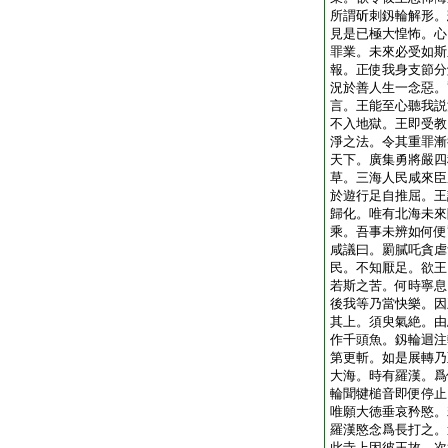
所謂斫刺釼輪解形。
見是已極大惶怖。心
罪業。未來必受如斯
報。正使我身支節分
況於善人生一念惡。
言。王能至心聽我説
不入地獄。王即受教
淨之法。令其重罪漸
天下。廣集勇將嚴四
草。三海人民咸來臣
於遊行足自推屈。王
歸化。唯有北海未來
乘。吾事未辨如何便
咸議曰。罽膩吒貪虐
民。不知厭足。欲王
若斯之苦。何時寧息
後我等乃當快樂。因
其上。須臾氣絶。由
作千頭魚。釼輪迴注
第更斬。如是展轉乃
大海。時有羅漢。爲
輪聞犍槌音即便停止
唯願大徳垂哀矜愍。
羅漢愍念爲長打之。
此寺上因彼王故。次