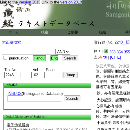
Link to the
version 2015
Link to the
version 2018
輩。五衆又有三乘五
問。三乘八輩者。菩
級。何於三道云有八
覺。雖無四向四果之
輩也。聲聞四向四果
所謂八十八使見惑。
ホーム
検索
ご挨拶
組織
利
十五心初果向。第十
欲界九品斷前六品。
大正蔵検索
資行鈔 (No.
2248_
照
第二果。付後三品。
第三果也。此欲界修
353
354
355
二品也。前七十一品
点:
有
/
無
]
[CITE]
punctuation
Hangul
Eng
也。於菩薩縁覺。雖
故云八輩也。於佛云
TextNo.
Vol.
Page
位。聲聞初果斷惑之
也。菩薩縁覺八輩又
五衆哉 答。縁覺有
INBUDS
爾者可有五衆歟
鈔。亦有清衆畫樣
INBUDS
(Bibliographic Database)
Search
大抄記云。謂西明
心標爲必有感徴
鈔。共同和利 云同
鈔。故付法藏傳中罽
Digital Dictionary of Buddhism
千頭魚中
付法
云云
電子佛教辭典
引第三卷文
而今
パスワードがない場合は「guest」でログインしてくださ
見