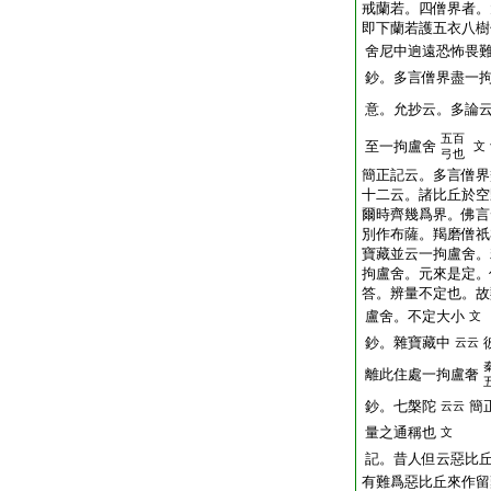
戒蘭若。四僧界者。
即下蘭若護五衣八樹
舍尼中逈遠恐怖畏
鈔。多言僧界盡一
意。允抄云。多論
五百
至一拘盧舍
文
弓也
簡正記云。多言僧界
十二云。諸比丘於空
爾時齊幾爲界。佛言
別作布薩。羯磨僧祇
寶藏並云一拘盧舍。
拘盧舍。元來是定。
答。辨量不定也。故
盧舍。不定大小
文
鈔。雜寶藏中
云云
離此住處一拘盧奢
鈔。七槃陀
簡
云云
量之通稱也
文
記。昔人但云惡比
有難爲惡比丘來作留