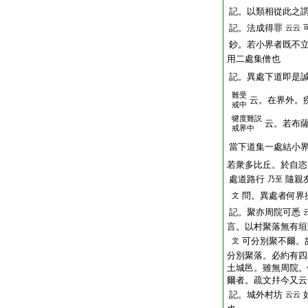
記。以類相從此之
記。法成得罪
云云
鈔。若小界者既不
用二處集僧也
記。異處下道即是
難受
云。在界外。
戒中
犍度難説
云。若布
戒界中
當下道集一處結小
若衆多比丘。於自恣
處道路行
隨親
乃至
問。異處者何界
文
記。聚亦周院可悉
言。以村聚落無有垣
可分別聚不爾。
文
分別聚落。必約有四
土城邑。雖無周院。
爾者。疏文幷今又
記。城外村坊
云云