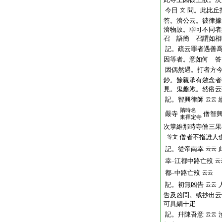
今日
問。此比丘
文
答。濟公云。彼律據
濟物故。聊可不同者
召 語簡 召謂如相
記。疏云罪者遇善
因等者。意如何 答
因偶然遇。打者方
鈔。餘親承有斂念者
見。鬼趣歟。然俗云
記。智興律師
云云
隋時名
嚴寺
僧智
東禪定寺
次掌維那時寺僧三果
僧者不指誰人
等文
記。從帝南幸
云云
幸
江都中路亡歿
云
一
都
中路亡歿
云云
一
記。
初
無凶告
云云
告及凶問。或抄出
可具絹十疋
記。幷陳吾意
云云