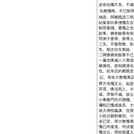
必依化懺不見。不滅
化教懺悔。不已制
例證。阿難既證三明
結集當向衆僧懺五吉
制罪業殘。重懺之也
妙果。猶有餘業有病
問弟子善導。善導入
三失。不敬聖教。欺
失。順次往生無疑。
二障佛猶有餘業不已
一遍念佛滅八十萬億
被滅也。故知雖達化
也。此等且約教限意
記。有依大教懺夷
釋方等懺文云。如是
罪竟。佛法死人。今
成。罪無不滅。故云
小乘教門尚不開懺。
彌犯已懺成進具。大
就大僧招姦諫。況寶
小區分聽制條別。小
未已安。用大教懺夷
懺已内進道。何須濫
懺法云。得此相還入