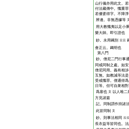
山行儀亦用此文。若
付法藏傳中。懺重罪
若優婆得字。不障淨
辨邊。非無憑據等
用大教懺夷以足小
樂大師。即引證也
鈔。永用蠲別
云云
會正云。蠲明也
第八門
鈔。僧尼二門行事
同戒同制之處。如安
僧尼同用。義有相渉
互無。如教誡等法是
受戒懺罪。僧通得爲
日等。但可自衆相對
爲塞也
以人唯二
文
方見諸篇
記。同制謂作持諸
此皆同制
文
鈔。則事法相同
云
長衣益等皆同也。法