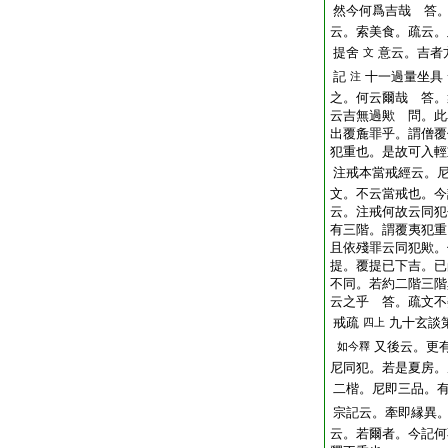
然今何爲吉哉 答
云。索美食。疏云。
提舍
意云。吉者
文
記
十一過量坐具
注
之。何云爾哉 答。
云吉無過歟 問。此
出覆麁罪乎。謂僧覆
犯重也。是故可入輕
注戒本當戒經云。
文。不云當戒也。今
云。注戒何故云同犯
有三階。謂覆夷犯重
且依殘罪云同犯歟。
提。覆提已下吉。已
不同。若約二階三階
云之乎 答。疏文不
戒疏
九十玄談
四上
又後云。更
如今釋
尼同犯。若是夏房。
二楷。尼即三品。
宗記云。牽即縁異
云。若爾者。今記何