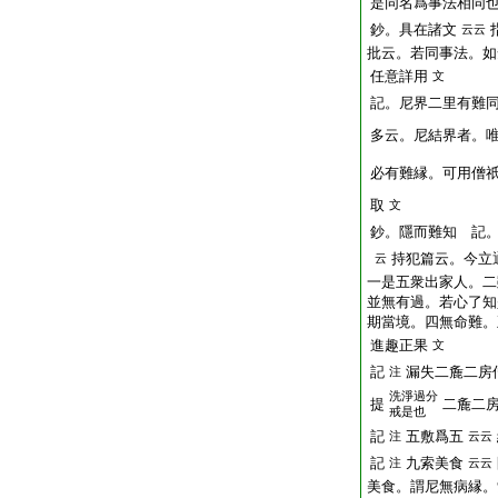
是同名爲事法相同
鈔。具在諸文
云云
批云。若同事法。如
任意詳用
文
記。尼界二里有難
多云。尼結界者。
必有難縁。可用僧
取
文
鈔。隱而難知 記
持犯篇云。今立
云
一是五衆出家人。二
並無有過。若心了知
期當境。四無命難。
進趣正果
文
記
漏失二麁二房
注
洗淨過分
提
二麁二
戒是也
記
五敷爲五
注
云云
記
九索美食
注
云云
美食。謂尼無病縁。