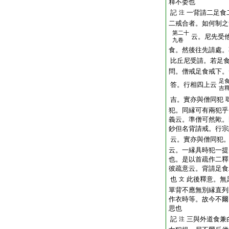
釋不委也
記
一背請二足食
注
二戒合者。如何制之
第二十
云。尼先受
九卷
食。然後往先請處。
比丘尼受請。若足
問。僧戒足食戒下。
足
答。行相四上云
吉
吉。實亦與僧同犯
犯。同縁可有兩犯乎
義云。準僧可然歟。
鈔但名背請戒。行宗
云。實亦與僧同犯
云。一縁具時犯一提
也。是以首疏作二釋
彼疏意云。背請足食
也
此後釋意。無
文
單背不應無別縁直列
作衣時等。故今不爾
思也
記
三與外道食兼
注