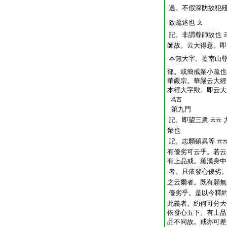
過。不假深防故犯
致疏述也
文
記。非謂尊師故也
師故。云大得意。即
本無大字。蓋南山
部。或簡戒業小疏也
華嚴宗。華嚴云大經
本經大字歟。即云大
爲言
第九門
記。即望三衆
云云
衆也
記。志願碩異等
云
有優劣可云乎。若云
有上品戒。羅漢身中
者。只依發心優劣
之云爾者。既有願無
優劣乎。是以今釋
此義者。約何可分大
依發心五下。有上品
品不同故。戒亦可差