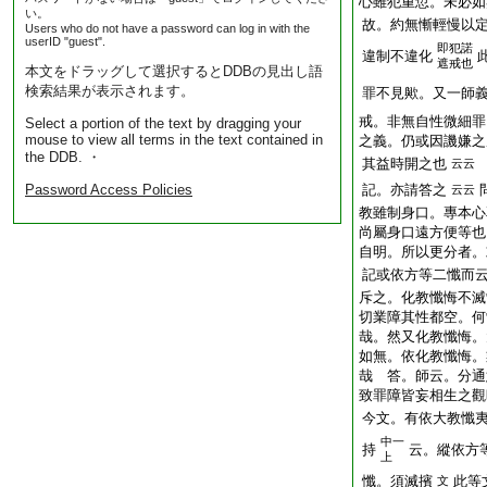
心雖犯重愆。未必如
い。
故。約無慚輕慢以
Users who do not have a password can log in with the
userID "guest".
即犯諾
違制不違化
遮戒也
本文をドラッグして選択するとDDBの見出し語
検索結果が表示されます。
罪不見歟。又一師
戒。非無自性微細罪
Select a portion of the text by dragging your
mouse to view all terms in the text contained in
之義。仍或因譏嫌之
the DDB. ・
其益時開之也
云云
Password Access Policies
記。亦請答之
云云
教雖制身口。專本心
尚屬身口遠方便等也
自明。所以更分者。
記或依方等二懺而
斥之。化教懺悔不滅
切業障其性都空。何
哉。然又化教懺悔。
如無。依化教懺悔。
哉 答。師云。分通
致罪障皆妄相生之觀
今文。有依大教懺
中一
持
云。縱依方
上
懺。須滅擯
此等
文