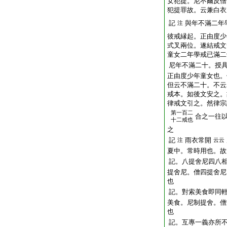
女犯提。尼不爾反僧
犯提罪故。云兼白衣
記
與年不滿二年
注
彼戒縁起。正由度少
式叉兩位。遂結戒文
童女二年學戒已滿二
尼年不滿二十。授
正由度少年童女也。
但云不滿二十。不云
戒本。如後文安之。
律戒文引之。然律宗
第一百二
合之一往
十二戒也
之
記
雨衣常開
注
云云
夏中。常時用也。故
記。八提舍尼四八
提舍尼。僧四提舍尼
也
記。對索美食即同
美食。尼制提舍。僧
也
記。互專一義亦所