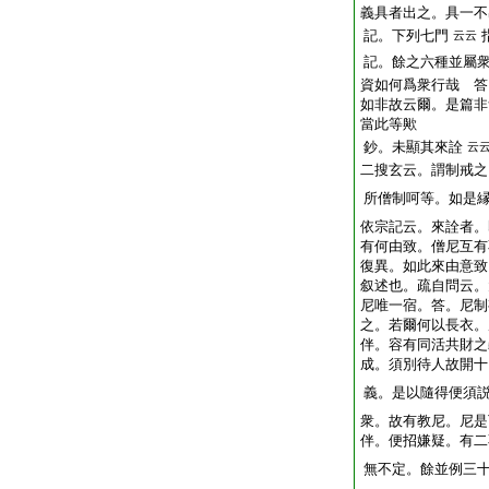
義具者出之。具一不
記。下列七門
云云
記。餘之六種並屬
資如何爲衆行哉 答
如非故云爾。是篇非
當此等歟
鈔。未顯其來詮
云
二搜玄云。謂制戒之
所僧制呵等。如是
依宗記云。來詮者。
有何由致。僧尼互有
復異。如此來由意致
叙述也。疏自問云。
尼唯一宿。答。尼制
之。若爾何以長衣。
伴。容有同活共財之
成。須別待人故開十
義。是以隨得便須
衆。故有教尼。尼是
伴。便招嫌疑。有二
無不定。餘並例三