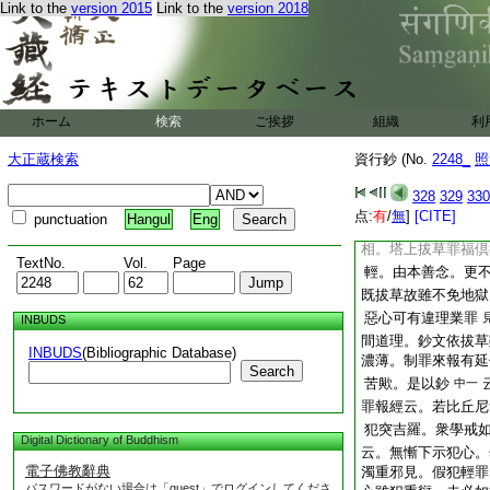
Link to the
version 2015
Link to the
version 2018
戒復單如何。若云雙
復。若又云單者。非
故問之也
記來者有智請爲通
哉 答。因壞生樹神
地損蟲等故云違慈。
ホーム
検索
ご挨拶
組織
利
此必依犯遮戒。即非
大正蔵検索
資行鈔 (No.
2248_
照
染別犯也。非遮戒
犯。料簡也 問。若
328
329
330
故戒疏釋遮戒下云
点:
有
/
無
]
[CITE]
punctuation
Hangul
Eng
又鈔中云。又如薩婆
相。塔上拔草罪福倶
TextNo.
Vol.
Page
輕。由本善念。更
既拔草故雖不免地獄
惡心可有違理業罪
INBUDS
間道理。鈔文依拔草
INBUDS
(Bibliographic Database)
濃薄。制罪來報有延
Search
苦歟。是以鈔
中一
罪報經云。若比丘尼
犯突吉羅。衆學戒
Digital Dictionary of Buddhism
云。無慚下示犯心。
電子佛教辭典
濁重邪見。假犯輕罪
パスワードがない場合は「guest」でログインしてくださ