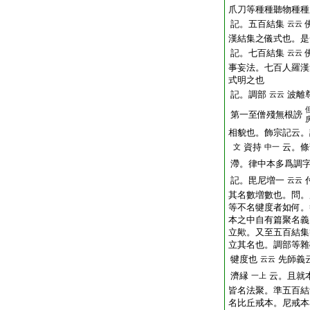
爪刀等種種聽物種種
記。五百結集
云云
漢結集之儀式也。是
記。七百結集
云云
事妄法。七百人羅漢
式明之也
記。調部
波離
云云
第一至僧殘無根謗
相貌也。飾宗記云。
資持
云。條
文
中一
滯。律中本多爲調
記。毘尼増一
云云
其名數増數也。問。
等不名犍度者如何。
本之中自有篇聚名義
立歟。又至五百結集
立其名也。調部等雜
犍度也
先師義
云云
濟縁
云。且就
一上
皆名法聚。準五百結
名比丘戒本。尼戒本