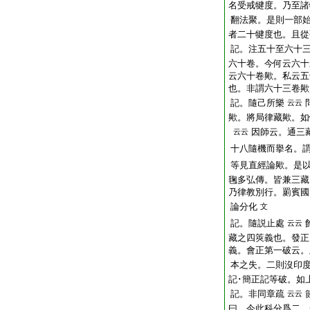
名受戒犍度。乃至諸
翻法聚。是則一部
者二十犍度也。且從
記。注五十至六十
六十卷。今何云六十
云六十卷歟。私云五
也。非謂六十三卷歟
記。隨己所樂
云云
歟。將局律藏歟。如
因師云。通三
云云
十八隨機而擧名。
等見直經論歟。是
毱多弘傳。皆兼三藏
乃律教別行。罽賓國
論分化
文
記。隨説止處
云云
藏之四筴義也。發正
義。會正第一破云。
本之失。二則沒印
記･簡正記等破。如
記。非同章疏
云云
曰。今此科分爲二。