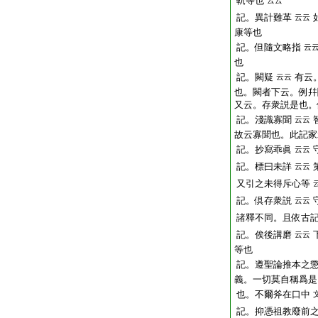
軌等也
云云
記。異計難革
云云
康等也
記。但隨文略指
云
也
記。闕疑
有云
云云
也。闕者下云。例幷
又云。存衆説是也。
記。淺識寡聞
云云
故云寡聞也。此記家
記。抄寫乖眞
云云
記。標曰未詳
云云
又引之未得斥心等
記。倶存衆説
云云
諸釋不同。且依古
記。俟後講磨
云云
等也
記。遵聖論推本之
義。一切莫自稱爲是
也。不爾斧在口中
記。抑憑祖教廢前