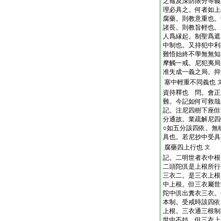
之報及深防限分等義
理必具之。何者如上
腐藥。則教意重也。
諸長。則教旨輕也。
人爲縁起。制聖爲遮
中制也。又持犯中利
難悟始終不學無無知
摩觸一戒。尼犯夷局
准失成一義之局。抑
塞中輕重不同義也
資持釋也 問。會正
難。今記如何可救哉
記。注尼四樹下座但
分通故。業疏解尼四
○如五分該四依。無
具也。若尼抄中受具
腐藥四上行也
文
記。二明世者衣中根
二頭陀倶是上根所行
三衣二。是三衣上根
中上根。但三衣屬世
陀中倶出糞衣三衣。
本制。受戒時該四依
上根。三衣通三根制
世中不妨。但三衣上