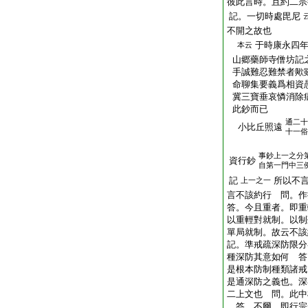
彼此言時。且約二宗
記。一切時處毘尼
不開之故也
于時康永四
本云
山郷藥師寺僧坊記
手誠難忍難禁者歟
命聊集要義爲相資
冀三寶垂哀憐消除
此鈔而已
通二十
小比丘照遠
十一俗
事鈔上一之分
資行鈔
自第一門中三
記
所以不
上一之一
言不該約行 問。作
答。今且重者。即重
以重輕對就制。以制
單局就制。故云不該
記。準戒疏深防限分
種深防其意如何 答
是根本防制種類諸戒
是通深防之義也。深
二上文也 問。此中
答。不爾。即行宗