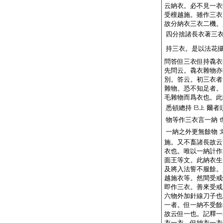
云納衣。必不見一衣
受檀越施。雖作三衣
故分納衣三衣二機。
四分捨諸長衣著三
持三衣。是以法花
問答但三衣但持毳衣
先問云。毳衣雜物亦
別。答云。初三衣者
雜物。恐不知足者。
毛雜物而爲衣也。此
悉頓總持
爾者
巳上
物等作三衣言一納
一納之外更無餘物
施。又不畜諸長故云
衣也。唯以一納計作
面王等文。此納衣生
及將入法誓不服餘。
越施衣等。然間受戒
即作三衣。善來受戒
六物外加針線刀子也
一者。但一納不受餘
故云但一也。記釋一
衣一衣。但納衣一衣