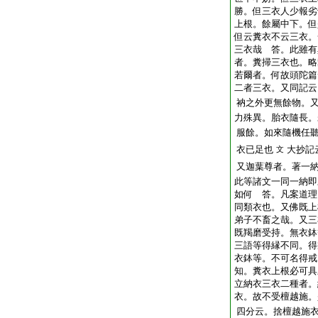
勝。但三衣人少報劣
上根。餘屬中下。但
但云糞衣不云三衣。
三衣哉 答。此雖有
者。糞掃三衣也。略
若爾者。何故頭陀篇
二者三衣。又同記云
衲之外更無餘物。
力殊異。胎衣隨長。
服餘。如來隨機任
衣已足也
大抄記
文
又迦葉尊者。著一
此等諸文一同一納即
如何 答。凡案道理
同類衣也。又佛既上
弟子不畜之哉。又三
既羯磨受持。無衣鉢
三語等得縁不同。得
衣鉢等。不可名得戒
知。糞衣上根必可具
立納衣三衣二種者。
衣。故不受檀越施。
四分云。捨檀越施