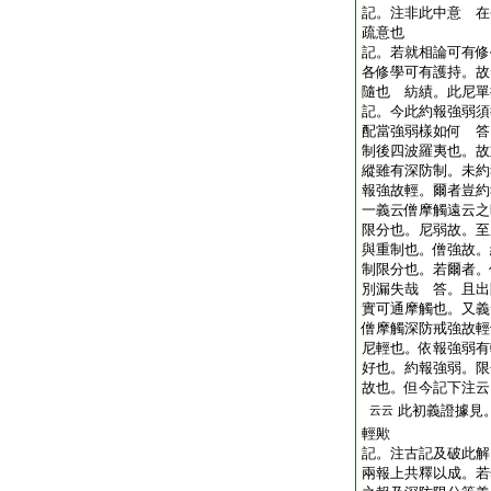
記。注非此中意 在
疏意也
記。若就相論可有修
各修學可有護持。故
隨也 紡績。此尼單
記。今此約報強弱須
配當強弱樣如何 答
制後四波羅夷也。故
縱雖有深防制。未約
報強故輕。爾者豈約
一義云僧摩觸遠云之
限分也。尼弱故。至
與重制也。僧強故。
制限分也。若爾者。
別漏失哉 答。且出
實可通摩觸也。又義
僧摩觸深防戒強故輕
尼輕也。依報強弱有
好也。約報強弱。限
故也。但今記下注云
此初義證據見
云云
輕歟
記。注古記及破此解
兩報上共釋以成。若