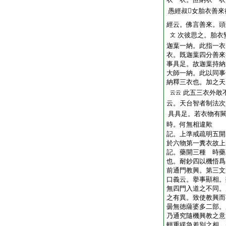
愚經叔𣨫女胎衣善
經云。佛言善來。頭
次彼思之。胎衣
文
迦葉一納。此指一衣
衣。既迦葉四分善來
事具足。故迦葉持納
大師一納。此以同事
納釋三衣也。加之天
此五三衣外敢
云云
云。天台智者制法次
具具足。若衣物有
時。何無相違歟
記。上準戒疏明五開
於六物第一糞衣故上
記。藥開三種 時藥
也。耐鈔四以機悟爲
前通門教興。第三文
口義云。擧事顯相。
無四門入道之不同。
之有異。致使教興而
曇無徳薩婆多二部。
乃通究隨機興教之意
輕重緩急差別之相。