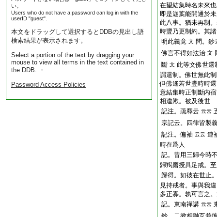
在望結集時名未來也
い。
Users who do not have a password can log in with the
即是迦葉能開通於未
userID "guest".
此八事。猶未再制。
時豐乃更制約。其諸
本文をドラッグして選択するとDDBの見出し語
検索結果が表示されます。
明此義竟
問。鈔
文
佛言不得如法治
文
Select a portion of the text by dragging your
mouse to view all terms in the text contained in
斷
此等文佛世還
文
the DDB. ・
謂還制。佛世無此制
但佛遙若世豐時時還
Password Access Policies
意結集時正制斷内宿
相違歟。被及後世
記注。疏釋云
云云
宗記云。四律皆製
記注。偏袖
連
云云
時在爲人
記。昔用三歸今時
歸羯磨授具足戒。至
歸得。如彼在世止
見持戒者。事與我違
多正寡。孰可言之。
記。東南禪講
云云
鈔。二教相融互兼