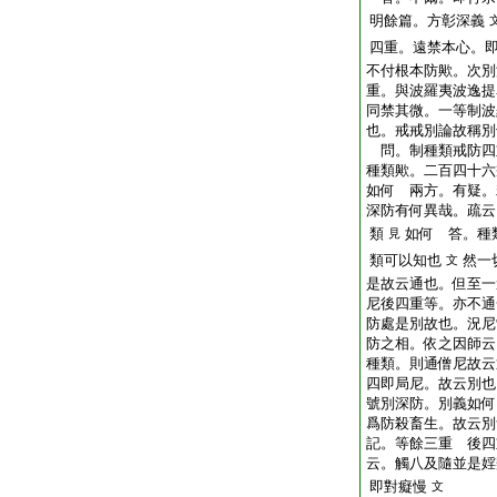
明餘篇。方彰深義
四重。遠禁本心。
不付根本防歟。次別
重。與波羅夷波逸提
同禁其微。一等制波
也。戒戒別論故稱別
問。制種類戒防四
種類歟。二百四十六
如何 兩方。有疑。
深防有何異哉。疏云
類
如何 答。種
見
類可以知也
然一
文
是故云通也。但至一
尼後四重等。亦不通
防處是別故也。況尼
防之相。依之因師云
種類。則通僧尼故云
四即局尼。故云別也
號別深防。別義如何
爲防殺畜生。故云別
記。等餘三重 後四
云。觸八及隨並是婬
即對癡慢
文