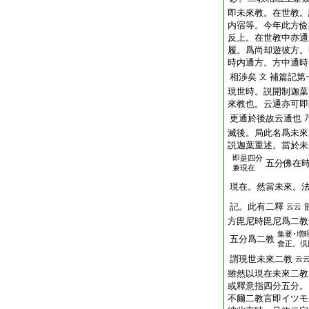
即未來教。在世教。
内宿等。今年此方儉
反上。在世教中亦通
履。爲尚却遊彼方。
時内通方。方中通時
相渉矣
補篇記第
文
現世時。説開制迦葉
來教也。云通亦可即
更通於後故云通也
滅後。局此名爲未來
説迦葉重述。當於未
即是四分
五分佛在
兼現在
現在。然當未來。
記。此有二釋
云云
方毘尼時毘尼爲二教
集要･増
五分爲二教
會正。倶
謂現世未來二教
云
雖然以現在未來二教
或釋意指四分五分。
不爾二教言即イツモ