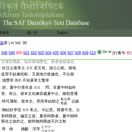
:
言舂。無過也
死犯
提
生衣
踐
草
生
ヲ
:
毛
若日曝 知
乾得
自剥除
苔蘚
レ
二
一
:
蒸潤生
ス
:
記。毛謂蒸潤生
熟時之温氣
生也
云云
ニ
:
抄。雨後擧木越
問。上堀地戒中引僧祇
云云
:
文。在塼瓦等露地經雨取之波逸提。今云擧
用条件
使い方
English
:
木越。若堀地罪。云何不同耶 答。一義云。非
:
堀地罪。是壞生方便越。墮是本罪。雨後者。雨
遠
撰 ) in Vol. 00
:
後興草等著木可傷故也
私云。其故者。記
爲言
598
599
600
601
602
603
604
605
606
607
608
609
610
[行番号:
有
/
:
云。與下不犯相違。故注和會
故當戒不犯
文
:
文壞生開故。知非堀地墮也。然者無相違也。
:
但注云著草土
若又有。損土心歟。堀地
云云
:
提罪不妨兼犯歟。又堀地方便越也。不出堀
:
地墮罪
不知著草土繋草
爲言
:
抄。夏中行畏失道
問。非夏中時如何
云云
:
答。有云。彼本文在練若處夏中云。雖然普通
私云草
:
時可通歟。彼本文。草與草結制之
以餘
乾故
:
物結於草也
私云。今記意。限夏中見。云
云云
:
有時限故。偏言之故。夏有時限者。夏中歸時
:
限在之故約之。餘時無時限故不許之歟
ヒヤク
:
滑 倒
挽斷
浮萍
ウキクサ