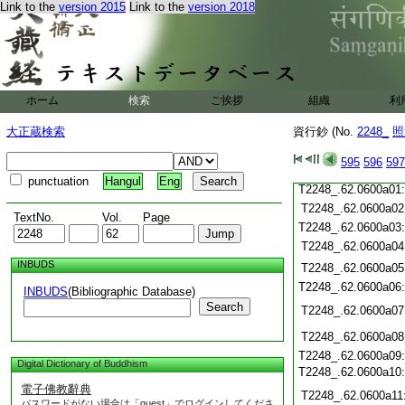
T2248_.62.0599c20
Link to the
version 2015
Link to the
version 2018
T2248_.62.0599c21
T2248_.62.0599c22
T2248_.62.0599c23
T2248_.62.0599c24
T2248_.62.0599c25
ホーム
検索
ご挨拶
組織
利
T2248_.62.0599c26
T2248_.62.0599c27
大正蔵検索
資行鈔 (No.
2248_
照
T2248_.62.0599c28
595
596
597
T2248_.62.0599c29
punctuation
Hangul
Eng
T2248_.62.0600a01
T2248_.62.0600a02
TextNo.
Vol.
Page
T2248_.62.0600a03
T2248_.62.0600a04
INBUDS
T2248_.62.0600a05
T2248_.62.0600a06
INBUDS
(Bibliographic Database)
Search
T2248_.62.0600a07
T2248_.62.0600a08
T2248_.62.0600a09
Digital Dictionary of Buddhism
T2248_.62.0600a10
電子佛教辭典
T2248_.62.0600a11
パスワードがない場合は「guest」でログインしてくださ