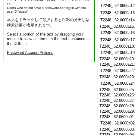
い。
T2248_.62.0600a12
Users who do not have a password can log in with the
userID "guest".
T2248_.62.0600a13
本文をドラッグして選択するとDDBの見出し語
T2248_.62.0600a14
検索結果が表示されます。
T2248_.62.0600a15
T2248_.62.0600a16
Select a portion of the text by dragging your
mouse to view all terms in the text contained in
T2248_.62.0600a17
the DDB. ・
T2248_.62.0600a18
Password Access Policies
T2248_.62.0600a19
T2248_.62.0600a20
T2248_.62.0600a21
T2248_.62.0600a22
T2248_.62.0600a23
T2248_.62.0600a24
T2248_.62.0600a25
T2248_.62.0600a26
T2248_.62.0600a27
T2248_.62.0600a28
T2248_.62.0600a29
T2248_.62.0600b01
T2248_.62.0600b02
T2248_.62.0600b03
T2248_.62.0600b04