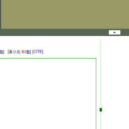
無
] [返り点:
有
/
無
]
[CITE]