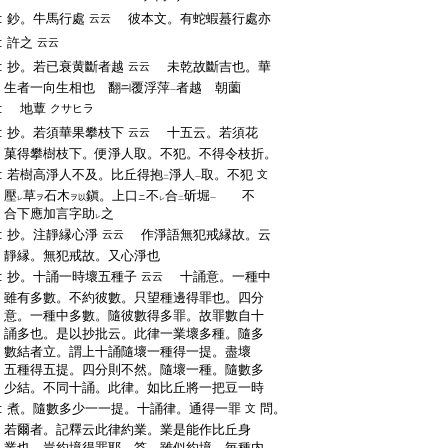
:
鈔。牛馬行處
彼本文。有
蛇
蝦
蟇
行處亦
云云
:
許之
云云
:
抄。若已衰黄斷者越
未乾故斷吉也。
華
云云
:
生
者一向生相也
翻
覆
浮萍
者越
朝薗
一
:
地蕈
クサヒラ
:
抄。若須華果攀枝下
十五云。若須花
云云
:
菓得攀樹枝下。便淨人取。不犯。不得令枝折。
:
若樹高淨人不及。比丘得
抱
淨人
取。不犯
文
二
一
:
壓
草
石木
鎭
。上口
不
合
斫
堀
不
ヲ
ヲ以
ニ
レ
レ
二
一
:
合下應加言字助
之
レ
:
抄。注靜縁心淨
作淨語無犯戒縁故。云
云云
:
靜縁。無犯戒故。又心淨也
:
抄。十誦一時壞五種子
十誦意。一種中
云云
:
雖有多數。不約彼數。只望種邊得罪也。四分
:
意。一種中多數。隨彼數得多罪。故罪數自十
:
誦多也。是以抄批云。此律一業壞多種。隨多
:
數結者立。謂上十誦隨壞一種得一提。盡壞
:
五種得五提。四分則不然。隨壞一種。隨數多
:
少結。不同十誦。此律。如比丘將一把豆一時
:
煮。隨數多少一一提。十誦律。通得一罪
問。
文
:
若爾者。記釋云此律約業。業是能作比丘身
:
業也。豈約境得罪耶 答。雖似約境。毎種内