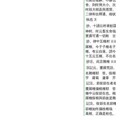
引諸部通解。不繆也
舍。則何簡大小。次
何段大樹及與厝窟。
二律和合釋通。相状
執也
文
抄。十誦云村者
蚊
神村。何云畜生舍哉
實廣可通一切歟
古
抄。律中五種村
云
羅種。今子子種名子
種。有云自落。謂今
十五云五種。不出名
抄注。此言雜種
云
宗記云。覆羅梵語
名雜種耶 答。假
芋
蘿蔔
蘆葦
芹
記注。若假節生者
覆羅種攝根種耶 答
種中云假節生也。根
羅種假根與節故是雜
記注。假節生名節
節種如何攝枝種哉 
葛根
。正藕是枝也。