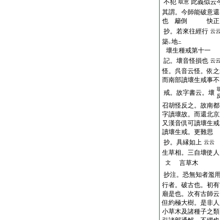
不犯
此義似云
取意
其謂。今師能破意還
也
籬倒
快正
抄。若來往經行
云
築
地
ニ
レ
壞生種戒第十一
記。壞音怪損也
云
怪
。呉音云
怪
。依之
而南部讀壞生戒事不
戒。故字書云。壞
召胡
怪
反之。故南都
字讀壞故。而還北京
又漢音倶可讀
壞生
戒
讀壞生戒。更難思
抄。具縁如上
云云
生草相。三自壞使人
言
草木
文
抄注。恐無知者濫
行者。破古也。初有
廟是也。次有古師云
但約極大樹。是非人
小草木及諸種子之類