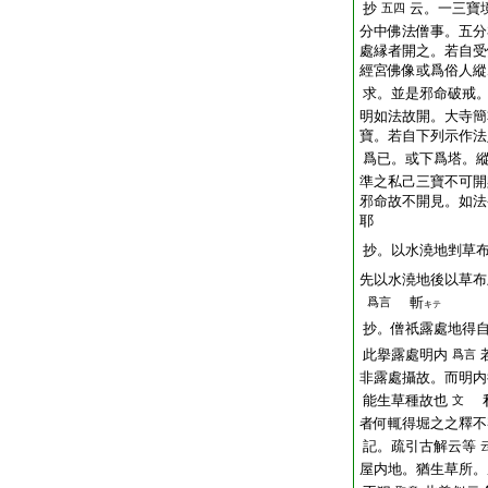
抄
云。一三寶
五四
分中佛法僧事。五分
處縁者開之。若自受
經宮佛像或爲俗人縱
求。並是邪命破戒
明如法故開。大寺簡
寶。若自下列示作法
爲已。或下爲塔。
準之私己三寶不可開
邪命故不開見。如法
耶
抄。以水澆地剉草
先以水澆地後以草布
斬
爲言
キテ
抄。僧祇露處地得
此擧露處明内
爲言
非露處攝故。而明内
能生草種故也
私
文
者何輒得堀之之釋不
記。疏引古解云等
屋内地。猶生草所。