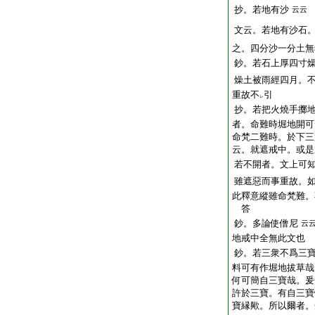
抄。若地有沙
云云
文云。若地有沙石
之。四分沙一分土無
鈔。若石上厚四寸
燥土被雨經四月。
重故
不
引
レ
抄。若把火燒手擲
者。命難時堀地開可
命梵二難時。於下三
云。就遮戒中。或是
若不開者。文上可
雖遮惡而事重故。
此釋意縱雖命梵難。
答
鈔。多論使僧尼
云
地戒中全無此文也
鈔。若三衆不爲三
料可有作堀地拔草哉
何可簡自三寶哉。爰
許於三寶。有自三寶
寶縁歟。所以爾者。