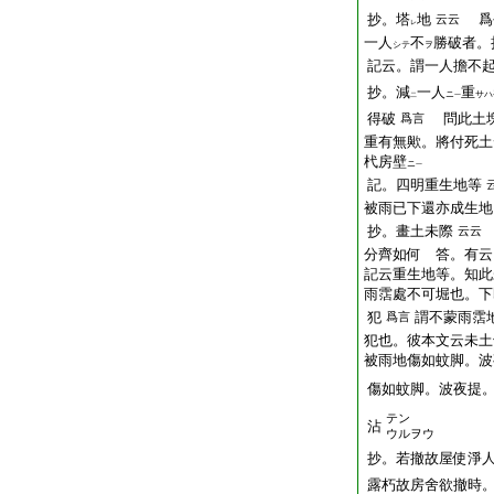
抄。
塔
地
爲
云云
レ
一人
不
勝
破者。
シテ
ヲ
記云。謂一人擔不
抄。減
一人
重
ニ
サハ
二
一
得破
問此土塊
爲言
重有無歟。將付死
杙
房壁
ニ
一
記。四明重生地等
被雨已下還亦成生地
抄。畫土未際
云云
分齊如何 答。有云
記云重生地等。知此
雨霑處不可堀也。下
犯
謂不蒙雨霑
爲言
犯也。彼本文云未土
被雨地傷如蚊脚。波
傷如蚊脚。波夜提。
テン
沾
ウルヲウ
抄。若撤故屋使淨
露朽故房舍欲撤時