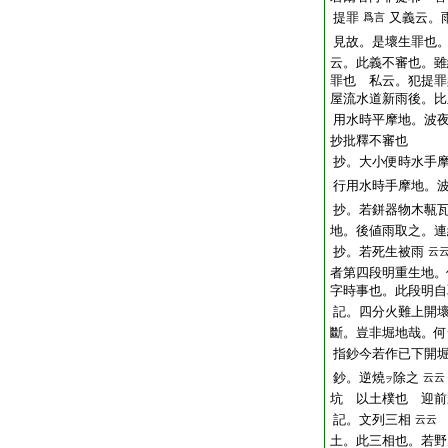
提罪
又義云。
爲言
見故。是壞生罪也
云。此義不審也。雖
罪也 私云。犯提罪
屋流水道新雨後。比
用水時平摩地。波
抄批釋不審也
抄。大小便時水手
行用水時手摩地。
抄。若鉼器物木甎
地。後値雨取之。連
抄。若死生被雨
云
者第四段明重生地。
字時事也。此段明自
記。四分火難上開
斷。豈非堀地哉。何
指鈔今若作已下開
鈔。
逆
燒
除之
云云
ヲ
坑
以土樸也 迎前
記。文列三相
云云
土。此三相也。若野