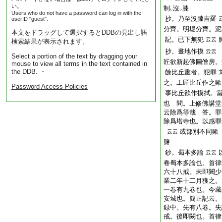
い。
制
沒
膝
レ
レ
Users who do not have a password can log in with the
抄。乃至沒膝吉羅
userID "guest".
分齊。明堀分齊。泥
本文をドラッグして選択するとDDBの見出し語
記。已下無犯
云云
検索結果が表示されます。
抄。畫地作摸
云云
Select a portion of the text by dragging your
匠欲新起佛圖僧房。
mouse to view all terms in the text contained in
the DDB. ・
餘比丘畫者。犯罪
之。工匠比丘作之歟
Password Access Policies
事比丘欲作摸拭。
也 問。上修佛講堂
云除爲等哉 答。罪
除爲塔寺也。以感罪
或部別不同
云云
鹽
鈔。蜀本多論
云云
卷蜀本多論也。首律
六十八戒。未即闕少
業二年十二月獲之。
一卷有九卷也。今藏
安城也。簡正記云。
録中。先有八卷。失
戒。後即闕也。首律