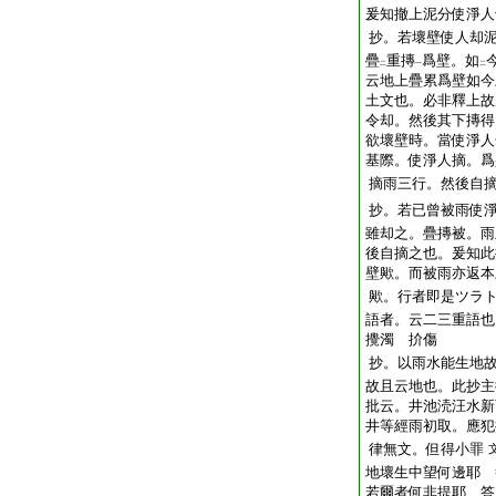
爰知撤上泥分使淨人
抄。若壞壁使人却
疊
重
摶
爲壁。如
二
一
二
云地上疊累爲壁如今
土文也。必非釋上故
令却。然後其下摶得
欲壞壁時。當使淨人
基際。使淨人摘。爲
摘雨三行。然後自
抄。若已曾被雨使
雖却之。疊摶被。雨
後自摘之也。爰知此
壁歟。而被雨亦返本
歟。
行
者即是ツラ
語者。云二三重語
攪濁
扴傷
抄。以雨水能生地
故且云地也。此抄主
批云。井池涜汪水新
井等經雨初取。應犯
律無文。但得小罪
地壞生中望何邊耶 
若爾者何非提耶 答