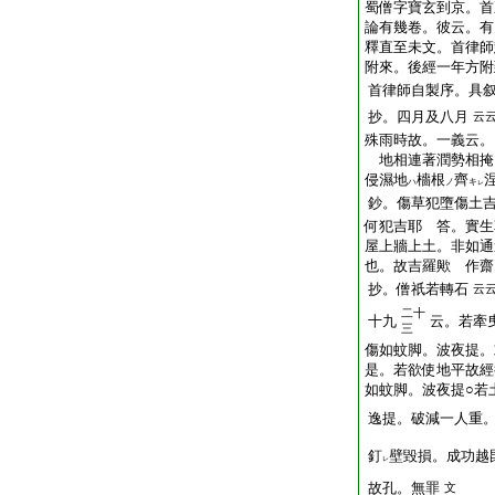
蜀僧字寶玄到京。首
論有幾卷。彼云。有
釋直至未文。首律師
附來。後經一年方附
首律師自製序。具
抄。四月及八月
云
殊雨時故。一義云。
地
相連著
潤勢相掩
侵濕
地
檣
根
齊
ハ
ノ
キ
レ
鈔。傷草犯墮傷土
何犯吉耶 答。實生
屋上牆上土。非如通
也。故吉羅歟 作齋
抄。僧祇若轉石
云
二十
十九
云。若牽
三
傷如蚊脚。波夜提。
是。若欲使地平故經
如蚊脚。波夜提○若
逸提。破減一人重
釘
壁
毀損。成功越
レ
故孔。無罪
文