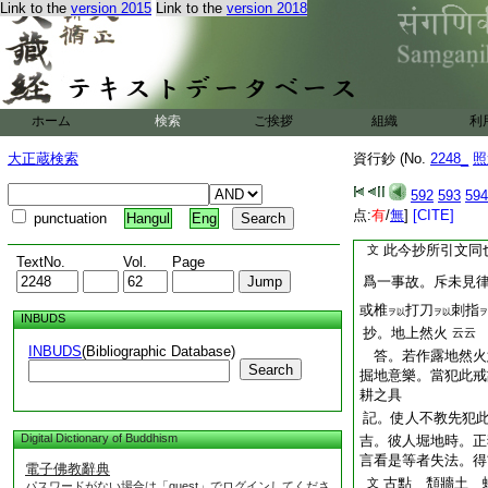
Link to the
version 2015
Link to the
version 2018
門過五六亦説之。
此義聊
又義云。此
不審也
不開之。即今抄文云
等故。十誦五分等許
也
ホーム
検索
ご挨拶
組織
利
堀地戒第十
螻蟻
蝝飛
大正蔵検索
資行鈔 (No.
2248_
照
記。合是大字
云云
592
593
594
記注。此未見律文
点:
有
/
無
]
[CITE]
punctuation
Hangul
Eng
地未堀地。若已堀地
此今抄所引文同
文
TextNo.
Vol.
Page
爲一事故。斥未見
或
椎
打
刀
刺
指
ヲ以
ヲ以
ヲ
INBUDS
抄。地上然火
云云
INBUDS
(Bibliographic Database)
答。若作露地然火
Search
掘地意樂。當犯此
耕之
具
記。使人不教先犯
Digital Dictionary of Buddhism
吉。彼人堀地時。正
言看是等者失法。得
電子佛教辭典
古點
頽牆土
文
パスワードがない場合は「guest」でログインしてくださ