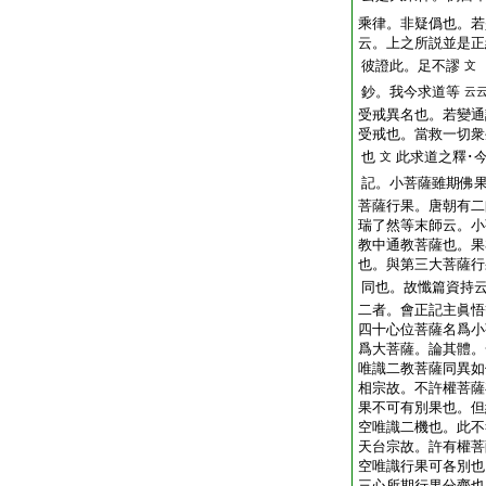
乘律。非疑僞也。若
云。上之所説並是正
彼證此。足不謬
文
鈔。我今求道等
云
受戒異名也。若變通
受戒也。當救一切衆
也
此求道之釋･
文
記。小菩薩雖期佛
菩薩行果。唐朝有二
瑞了然等末師云。小
教中通教菩薩也。果
也。與第三大菩薩行
同也。故懺篇資持
二者。會正記主眞悟
四十心位菩薩名爲小
爲大菩薩。論其體。
唯識二教菩薩同異如
相宗故。不許權菩薩
果不可有別果也。但
空唯識二機也。此不
天台宗故。許有權菩
空唯識行果可各別也
三心所期行果分齊也