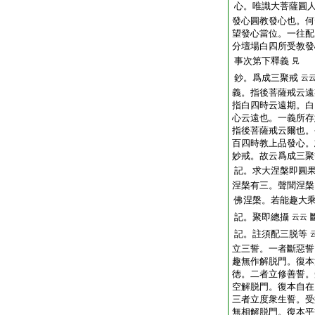
心。唯識大菩薩圓
發心圓教發心也。何
望發心當位。一往配
分壇場白四所受教發
事次第下釋義
見
鈔。爲成三聚戒
云
義。指後菩薩戒云遠
指白四時云遠期。白
心云遠也。一義所存
指後菩薩戒云爾也。
百四時教上品發心。
妙戒。故云爲成三聚
記。求大涅槃即圓
涅槃有三。聲聞涅槃
佛涅槃。若能趣大
記。聚即總攝
云云
記。註須配三脱等
立三誓。一者斷惡誓
趣無作解脱門。復本
徳。二者立修善誓。
空解脱門。復本自在
三者立度衆生誓。受
無相解脱門。復本平