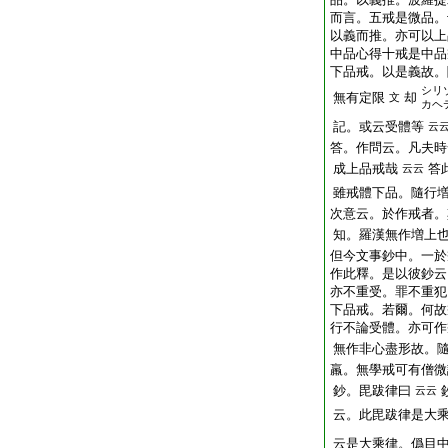
而言。五戒是微品。
以義而推。亦可以上
中品心得十戒是中品
下品戒。以是義故。
シリ
無有定限
却
文
カヘ
記。或云受體等
云
答。作問云。凡夫時
成上品戒哉
答
云云
雖戒體下品。隨行
次意云。於作戒者。
知。羅漢無作増上
但今文事鈔中。一於
作此釋。是以彼鈔云
亦不重受。罪不重犯
下品戒。若爾。何故
行不論受體。亦可作
無作非心盡形故。
羸。無學戒可有僧微
鈔。毘跋律曰
云云
云。此毘跋律是大
云是大乘律。僞目