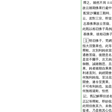
釋之。雖然不局
云
故云雖期佛果行處中
配當沙彌篇三觀時
云。若對三宗。即當
志慕佛乘故云菩薩
此既以相召佛子爲例
慕佛乘。彼相召佛
1
明召佛子。梵網
指大涅槃果也。此等
釋歟。次別利鈍依當
通教菩薩。後懸意名
是豈不爾乎。次又鈍
御難。誠雖難思。且
果。鈍者雖期自乘果
利者直到。鈍經開會
何無利鈍哉。至法花
開會。遂令至實果。
不可有利鈍也。如是
何無相違歟。恰然
記。舊記解釋但述
正記等釋歟。即鈔批
此明但救其力。未救
疑者。乃是救其心也