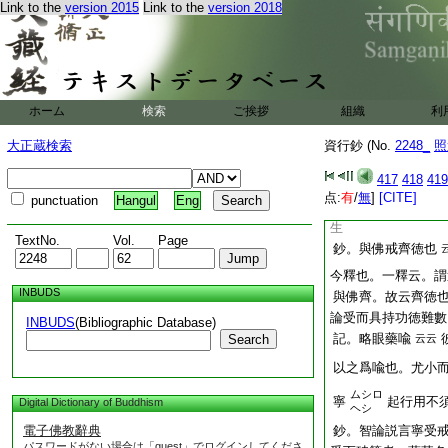
Link to the
version 2015
Link to the
version 2018
鈔。薩婆多云非衆
本受戒時不殺一切。
不堀地戒。一微塵上
至金剛地際。一一微
是
問。地極金輪
文
ホーム
検索
ご挨拶
組織
利
至金剛地際。何今云
水輪際尚隣地故。一
大正蔵検索
資行鈔 (No.
2248_
照
犯分齊。云損蚊脚許
其分齊。如何可判犯
417
418
419
難思。如何 答
点:
有
/
無
]
[CITE]
punctuation
Hangul
Eng
記。所謂森然
云云
生
TextNo.
Vol.
Page
鈔。與佛戒齊徳也
今釋也。一釋云。謂
INBUDS
與佛齊。故云齊徳
論受而具持功徳難數
INBUDS
(Bibliographic Database)
記。略眼藥喩
Search
云云
以之爲喩也。尤小
ムシロ
寧
起行用不
Digital Dictionary of Buddhism
ヘシ
電子佛教辭典
鈔。智論説言寧受
パスワードがない場合は「guest」でログインしてくださ