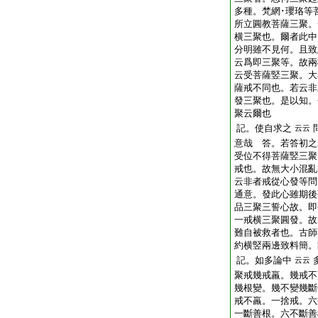
多種。梵網･瓔珞等
所立圓教菩薩三聚。
横三聚也。爾者此中
分明雖不見何。且致
云爲即三聚等。故兩
云受菩薩竪三聚。大
薩戒不同也。若云非
發三聚也。是以知。
聚云爾也
記。使自求之
云云
意哉 答。若答初之
受位不得菩薩竪三聚
戒也。故無大小混亂
云非者戒從心發等問
通意。發此心雖期後
品三聚三誓心故。即
一戒横三聚圓發。故
難自被救者也。古師
約横竪兩邊致料簡。
記。如多論中
云云
聚戒幾戒羸。幾戒不
幾根變。幾不變幾斷
戒不羸。一捨戒。六
一斷善根。六不斷善