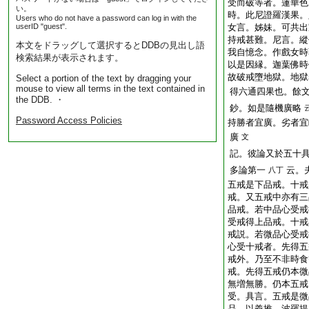
受而破等者。蓮華色
い。
時。此尼證羅漢果。
Users who do not have a password can log in with the
userID "guest".
女言。姊妹。可共出
持戒甚難。尼言。縱
本文をドラッグして選択するとDDBの見出し語
我自憶念。作戲女時
検索結果が表示されます。
以是因縁。迦葉佛時
故破戒墮地獄。地獄
Select a portion of the text by dragging your
mouse to view all terms in the text contained in
得六通四果也。餘
the DDB. ・
鈔。如是隨機廣略
Password Access Policies
持勝者宜廣。劣者宜
廣
文
記。彼論又於五十
多論第一
云。
八丁
五戒是下品戒。十戒
戒。又五戒中亦有三
品戒。若中品心受戒
受戒得上品戒。十戒
戒説。若微品心受戒
心受十戒者。先得五
戒外。乃至不非時食
戒。先得五戒仍本微
無増無勝。仍本五戒
受。具言。五戒是微
品。以義推。波羅提