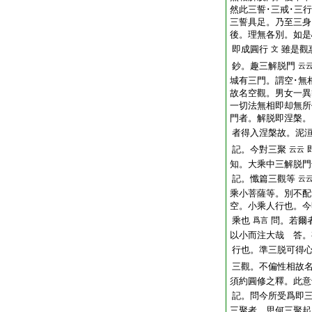
然此三誓･三戒･三
三誓具足。乃至三身
後。理無各別。如是
即成圓行
雖是觀
文
鈔。趣三解脱門
云
城有三門。謂空･無
故名空觀。男女一異
一切法無相即却無所
門者。解脱即涅槃。
者得入涅槃故。泥
記。今對三聚
云云
知。大乘中三解脱門
記。懺篇三觀等
云
乘小菩薩等。別不配
空。小乘人行也。今
乘也
問。若爾
爲言
以小而注大哉 答。
行也。準三脱可得
三觀。不偏性相故
須約圓修之釋。此意
記。問今所受爲即
三聚者。思何三聚起