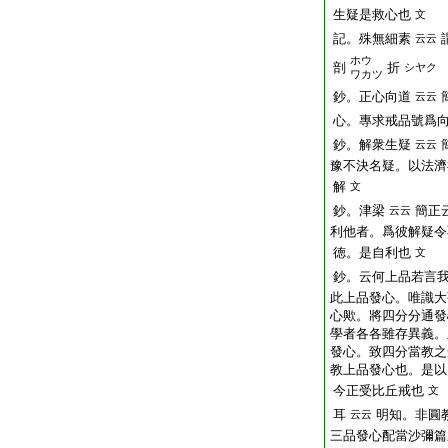
生疑是救心也
文
記。殊無細素
云云
ホウ
剖
折
シヤク
ワカツ
鈔。正心向道
云云
心。專求戒品號爲
鈔。解衆生疑
云云
豫不決名疑。以法濟
解
文
鈔。津梁
簡正
云云
利他者。爲彼解疑令
徳。是自利也
文
鈔。云何上品若言
此上品發心。唯識大
心歟。將四分分通發
學者各各雖存異義。
發心。致四分當教之
教上品發心也。是以
今正受比丘戒也
文
耳
明知。非圓
云云
三品發心配當沙彌篇