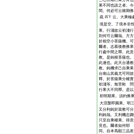
果不同也談之者。今
間。何必可云雖期佛
疏
云。大乘極
四下
境是空。了境本非
果。行淺故云初淺行
則何可云爾哉。方方
於相空小菩薩機。可
爾者。志慕後教佛果
行處中間之釋。此意
教。是鈍根菩薩也。
此邊也。此天台通教
教。鈍機求己自乘果
台南山其義尤可同故
釋。於菩薩乘分權實
初淺等。無苦歟 問
行果大不同釋。是以
初明期果。須約佛
大涅槃即圓果。明
又分利鈍於當教可分
利鈍哉。又利機志圓
只至自乘權果。得意
見也。爾者如何耶 
同。自本爲顯三品差