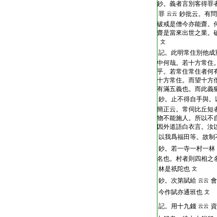
鈔。義者言別客得罪
罪
鈔批云。有問
云云
破戒是僧今亦能齋。
齋是當來出世之業。
文
記。此明常住別他成
中何哉。若十方常住
乎。若常住常住者何
十方常住。而望十方
有滿五義也。而此義
鈔。止不得自手與。
簡正云。常伺比丘短
物不能施人。所以不
因外道語白衣言。汝
以我爲福田等。故制
鈔。若一寺一村一林
名也。村者則四相之
林是祇陀也
文
鈔。次第賦給
會
云云
今作賦亦通班也
文
記。用十九錢
資
云云