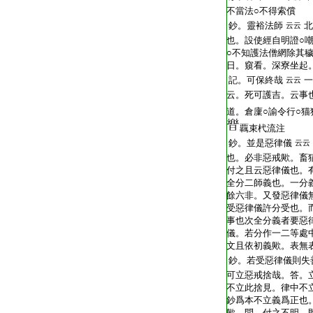
不當法○不得索償
鈔。靈裕法師
北
云云
也。設使經自明證○
○不知護法僧網除其
日。窺看。深寮坐起
記。可保終哉
一
云云
云。死可護吉。云事
道。倉廩○諭令行○猫
覊束杙流注
鈔。並是惡律儀
云云
也。必非惡戒歟。畜
付之且云惡律儀也。
全分二師義也。一分
餘六非。又發惡律儀
受惡律儀許分受也。
事也次全分義者要惡
儀。若分作一二等處
文且依初義歟。表無
鈔。若受惡律儀則失
可立惡戒捨哉。答。
不立此捨見。律中不
鈔爲本不立義爲正也
歟。問。付之不明。