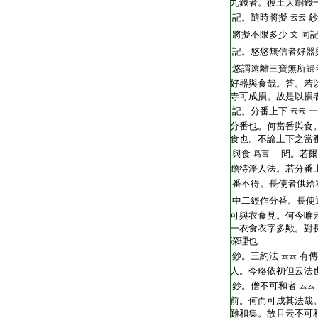
九錢者。彼土大銅錢
記。隨時將擬
鈔
云云
將擬不限多少
同
文
記。悠悠無信者好器
悠謂遠離三寶無所歸
好器與食哉。答。若
寺可成損。故是以損
記。分番上下
一
云云
分番也。何當番與食
食也。不論上下之當
與食
問。若爾
爲言
瞻待淨人法。若分番
番不得。長使者供給
中二經作分番。長使
可與衣食見。何今唯
一衣食衣字多歟。對
深理也
鈔。三約法
有傳
云云
人。今略依初但云法
鈔。僧不可和者
云云
前。何而可成其法哉
難和集。故且云不可