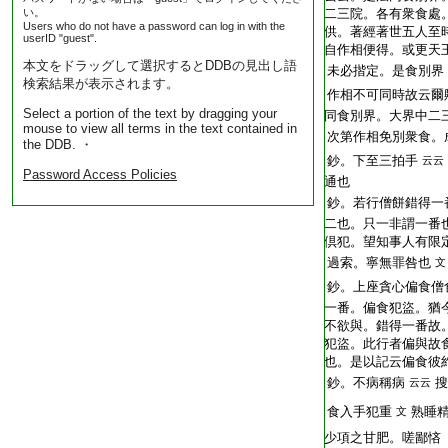
い。
二三院。各有衆食處
Users who do not have a password can log in with the
供。著經著世五人至
userID "guest".
自作相便得。或更天
本文をドラッグして選択するとDDBの見出し語
未必揩定。是食別界
検索結果が表示されます。
作相不可同時故云爾
Select a portion of the text by dragging your
同食別界。大界中二
mouse to view all terms in the text contained in
次第作相免別衆食。
the DDB. ・
鈔。下至三拍手
云云
Password Access Policies
通也
鈔。若行僧餅錯得一
二也。只一非謂一番
倶犯。望知事人有限
過索。寧無罪咎也
文
鈔。上座貪心偏食僧
一番。偏食犯盜。猶
不欲與。錯得一番故
犯盜。此行者偏與故
也。是以記云偏食彼
鈔。不病稱病
搜
云云
食入手犯重
熟睡
文
少項之甘肥。嗟鄙悋