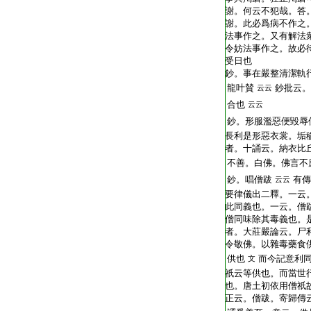
謝。何云不犯哉。答
謝。此必爲病不作之
法事作之。又有解法
令妨法事作之。故必
受日也
鈔。事在嚴整清潔軌
龍叶賛
鈔批云。
云云
合也
云云
鈔。形服濫惡便毀辱
長利是形惡衣裳。垢
者。十誦云。納衣比
不善。白佛。佛言不
鈔。唱僧跋
有傳
云云
要律儀出二釋。一云
此同義也。一云。僧
僧同味除其毒義也。
者。大莊嚴論云。尸
令敬佛。以雜毒藥食
供也
而今記意利
文
祇云等供也。而當世
也。唐土初依用僧祇
正云。僧跋。寄歸傳