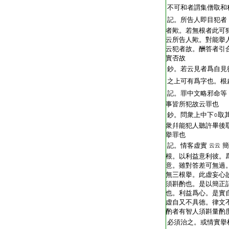
不可和者謂集僧取和
記。所告人即目犯者
者歟。若無根者此可
云所告人歟。對能擧
云犯者故。酬答者引
實否故
鈔。若云見者爲自見
之上可有爲字也。根
記。罪中文略邪命等
事皆所犯故云罪也
鈔。問衆上中下○取
衆幷能犯人聽許畢後
擧罪也
記。情客虚實
簡
云云
根。以利益意利彼。
意。雖對答差可無過
無三根擧。此虚妄心
須斟酌也。是以簡正
也。利益爲心。是實
虚自又不具徳。律文
酌者有智人須斟量酌
必須治之。或情實擧