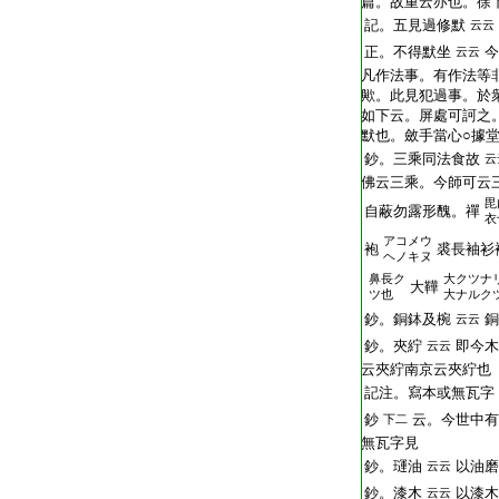
篇。故重云亦也。徐
記。五見過修默
云云
正。不得默坐
今
云云
凡作法事。有作法等
歟。此見犯過事。於
如下云。屏處可訶之
默也。斂手當心○據
鈔。三乘同法食故
云
佛云三乘。今師可云
毘
自蔽勿露形醜。禪
衣
アコメウ
袍
裘長袖衫
ヘノキヌ
鼻長ク
大クツナ
大鞾
ツ也
大ナルク
鈔。銅鉢及椀
銅
云云
鈔。夾紵
即今木
云云
云
夾紵
南京云
夾紵
也
記注。寫本或無瓦字
鈔
云。今世中有
下二
無瓦字見
鈔。璭油
以油磨
云云
鈔。漆木
以漆木
云云