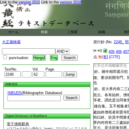
也
Link to the
version 2015
Link to the
version 2018
記。二種常住夷蘭之
十方常住蘭也。事鈔
此一向準入重攝。二
護望主結重。同共盜
ホーム
検索
ご挨拶
組織
利
同共者主客同心。無
罪。疏云。以僧分業
大正蔵検索
資行鈔 (No.
2248_
照
亦無滿五。何以重耶
別
問。於二種中
文
405
406
407
過。常住常住作相可
点:
無
/
有
]
[CITE]
punctuation
Hangul
Eng
作相離罪。但今分兩
方常住作相離蘭罪也
TextNo.
Vol.
Page
鈔。雖作相而遮示犯
鐘。要須前開寺門。
也
INBUDS
鈔。若大界内有二三
INBUDS
(Bibliographic Database)
批云。各有始終。僧
Search
等者。謂此是法同食
鐘自集。互不相集者
處始終僧祇者初置寺
Digital Dictionary of Buddhism
時曰終。於其中間衆
界内何得有二三處始
電子佛教辭典
玄云。是法同食別界
パスワードがない場合は「guest」でログインしてくださ