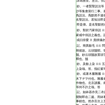
譯爲善至。意云。供
鈔。一者賢聖説法等
沙等集會當行二事。
爲説法。爲默然不違
名聖説法。若知法即
即是僧。是名聖默然
鈔。類於汚家俳説
云
家戒中俳説之義也。
或曰排愛
貴靜攝
文
記。簡異餘毛
問
云云
簡彼故。云頭鬚耶。
鬚。鈔云頭鬚故置頭
釋也。鬚
鈔。及餘上染
五
云云
上染哉。答。指紅紫
鈔。或著木履雜履
云
木下ヂヲ付也。雜履
作物也。北京讀
履
。
等何不許之哉。答
記。如鉢器亦見二衣
開制即在二篇。而鉢
事錯也。然亦言次上