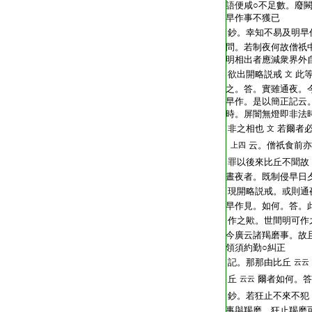
語便咸○不足數。廢
早作事不獲已
鈔。幸知不易及明早
問。若制夜何故僧祇
明相出者應減衆界外
欲出開略説戒
此
文
之。答。實雖通夜。
早作。是以簡正記云
時。屏闇無燈即非法
非之相也
若爾者
文
云。僧祇食前亦
上四
罪以後來比丘不聞故
晝夜者。既制侵早日
現開略説戒。或則通
早作見。如何。答。
作之歟。世間明可作
今廣云諸羯磨事。故
領須約勤○糾正
記。那那由比丘
云云
丘
爾者如何。答
云云
鈔。若狂止不來不犯
事與羯磨。狂止羯磨