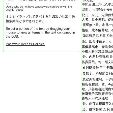
[IMAGE]
い。
中間三四五六七八準
Users who do not have a password can log in with the
記注。古記解錯
userID "guest".
云云
批云。立云。先佛興
本文をドラッグして選択するとDDBの見出し語
人者。意令無犯。使
検索結果が表示されます。
塵至無上果。名爲一
Select a portion of the text by dragging your
指破。此等解釋歟。
mouse to view all terms in the text contained in
如此得意也
乃於
爲言
the DDB. ・
記。四衆即僧尼士女
Password Access Policies
塞優婆夷也 能捨身
不復人身開於道俗三
鈔。内惡外有善相
云
俗責罰哉。答。經文
者何故資持
初指
中二
妻挾子。恭敬如舍利
意縱外相雖惡。不許
無致會釋哉。答。今
歟。只善相者識聞廣
雖畜妻子識聞廣博有
善相人不約威儀歟
鈔。兩存亦得廢前又
縱。廢下是奪
鈔
文