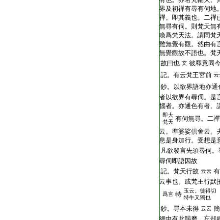
界及初禪有尋有伺地
禪。即其義也。二禪
無尋有伺。則梵天無
喚爲梵天法。謂同梵
雖無覺有觀。然由有
無覺觀故不語也。梵
故曰也
彼釋意同
文
記。有云梵王宮前
云
鈔。以欲界語地亦通
者以欲界有尋伺。是
惱者。亦通色有者。
即大
有伺無尋。二禪
梵天
云。準婆娑倶舍云。
息是身加行。受想是
凡欲發言先須尋伺。
尋伺即語因故
記。梵天行故
有
云云
云事也。或梵王行默
玉云。徒得切
特
爲言
特牛又獨也
鈔。尋本未得
簡
云云
經中有此羯磨。忘却