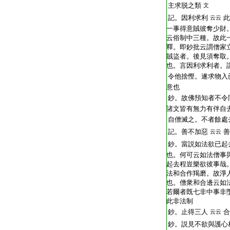
主求脱之類
文
記。因利求利
此
云云
一事得意賊彼奪少財
云俗制中三種。故此
釋。即鈔批云謂僧家
賊盜者。後見須奪取
也。言因利求利者。
令他捨慳。遂求物入
意也
鈔。故佛預知者不令
諸文皆有無力有伴自
自僧滅之。不者餘處
記。善不加惡
善
云云
鈔。當説如法欲已起
也。何可云如法僧事
起去程豈樂欲彼事哉
法和合作羯磨。故淨
也。僧衆和合邊云如
若爾者既七非中事非
此非法制
鈔。止得三人
合
云云
鈔。説見不欲與護心