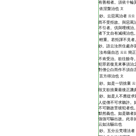
有善相者。須依十輪
依涅槃治也
文
鈔。云惡罵治者
云云
而不受拒故。與惡罵
不引者。倶與哩殯治
者下文自有滅殯治也
輕重。若拒諢不見者
鈔。語云汝所住處亦
汝布薩自恣
簡正
云云
不肯受治。欲往餘寺
犯罪若復見來事須治
對僧公白而作不須自
言方得治也
文
鈔。如是一切捨棄
云
段文欲捨棄最後正譏
鈔。如是人不應從求
人從僧不可求聽許。
不可聽故苦彼犯者也
默然義也。如是聽者
強強可驅出故。此非
云如法驅出也
鈔。五分云梵壇法者