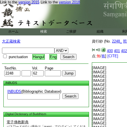
Link to the
version 2015
Link to the
version 2018
ホーム
検索
ご挨拶
組織
利
大正蔵検索
資行鈔 (No.
2248_
照
400
401
402
点:
無
/
有
]
[CITE]
punctuation
Hangul
Eng
[IMAGE]
TextNo.
Vol.
Page
[IMAGE]
[IMAGE]
[IMAGE]
INBUDS
[IMAGE]
[IMAGE]
INBUDS
(Bibliographic Database)
[IMAGE]
Search
[IMAGE]
[IMAGE]
[IMAGE]
[IMAGE]
Digital Dictionary of Buddhism
[IMAGE]
[IMAGE]
電子佛教辭典
[IMAGE]
パスワードがない場合は「guest」でログインしてくださ