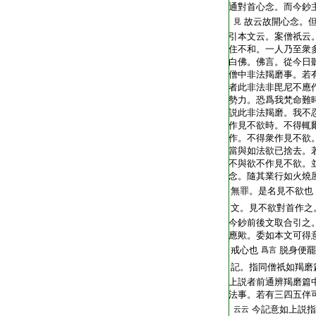
通對首心念。而今鈔
故云故開心念。
見
引本文云。案僧祇云
住不和。一人乃至衆
白佛。佛言。從今日
僧中非法羯磨事。若
者此非法非毘尼不應
勢力。恐爲我梵命難
説此非法羯磨。我不
作見不欲時。不得輒
作。不得衆作見不欲
當與如法欲已捨去。
不與欲不作見不欲。
念。隨其業行如火燒
無罪。是名見不欲也
文。見不欲對首作之
今鈔前後文取合引之
應歟。委如本文可得
戒心也
脱身便罷
爲言
記。指同僧祇如羯磨
上説者前通辨羯磨篇
法事。若有三四五伴
今記意如上説指
云云