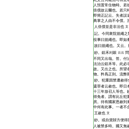
人預置常住物時。若
倍償故云爾也。若只
即簡正記云。失者誤
典掌之人由不令償。
人倍償並是非法也
文
記。今同衆院規繩之
役事曰規繩也。即如
故曰規繩也。又云。
鈔。鉏禾刈穀
問
云云
不同又出哉。答。付
法治云鉏禾等。此必
故。又出之也。所望
物。矜爲正則。流弊
鈔。犯重因禁遭赦得
還罪者云赦也。即日
十三年放召人等也。
得免者。謂有比丘犯
房。待有國家恩赦到
中何有此事。一者不
王赦也
文
鈔。或自貨賕方便得
人被禁多時。國又無