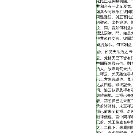
陀比丘在拘睒彌國。
共和合有一比丘夏竟
迦葉令阿難汝往彼國
阿難受語。與五百比
阿難來。出外迎逆。
汝。問。言如何利益
壇法罰汝。問。如是
得共來往交言。彼聞
此是殺我。何言利益
鈔。如梵天法治之
云
云。梵輔天已下皆有
中間禪無尋有伺。則
治人。故喚爲梵天法
二釋云。梵天雖無尋
已上方無言語也。梵
之故曰也。即彼記云
伺。論云欲界及禪有
尋唯伺地。二禪已去
者。謂初禪已去未至
承前諸師解。未至禪
禪已前未至初禪。名
斷律儀也。言中間禪
已前。梵王住處名中
之上二禪下。未屬四
有也。亦名梵輔天。