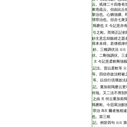
云。祇律二十四卷有
東塔疏云。但由比丘
擧治也。心猶強獷。
増罪治也。但吉七衆
羯磨也
今記意亦
文
引之歟。而簡正記初
鈔主意忘却餘經之題
尋本未得。若僧祇律
鈔。三種調伏法
云云
伏。二剛強調伏。三
今記意柔軟剛強
文
記注。昔以柔軟等
云
等。四信存故法輕被
等。以信行倶壞故法
記。重加前羯磨云更
何哉。又二法不用別
之由
何云重加前
見
羯磨歟。今惡罵治默
罪治
爾者無相違
爲言
也。當三根
記。例皆四句
第
云云