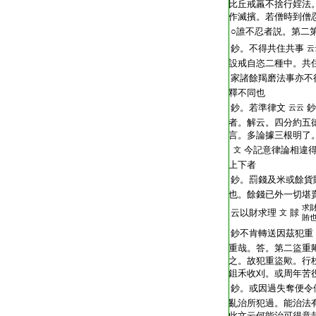
比丘戒羸不捨行婬法
作滅擯。若僧時到僧
○誰不忍者説。第二
鈔。不得共住共事
云
設戒自恣二種中。共
家諸餘羯磨法事亦不
釋不同也
鈔。若準律文
鈔
云云
者。解云。四分約五
言。多論據三根明了
今記意律論相違
文
上下者
鈔。罰錢及米或餘貨
也。餘錢已外一切堪
求
云以財求理
賕
文
賄
鈔不肯轉送因茲犯重
重哉。答。第二盜重
之。故犯重盜歟。行
鉏禾收刈。或周年苦
鈔。或因過失奪便令
亂治所犯過。能治法
此文云何能治可得意