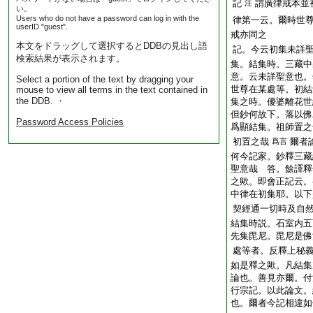
記
謂廣律戒本並
注
い。
Users who do not have a password can log in with the
律第一云。爾時世
userID "guest".
戒亦同之
本文をドラッグして選択するとDDBの見出し語
記。今云初集未詳
検索結果が表示されます。
集。結集時。三藏中
意。云未詳聖意也。
Select a portion of the text by dragging your
世尊在某處等。初結
mouse to view all terms in the text contained in
the DDB. ・
集之時。優婆離花世
但鈔何故下。落以佛
Password Access Policies
爲顯結集。祖師置之
初置之哉
爾者
爲言
何今記家。鈔釋三藏
聖意哉 答。餘譯釋
之歟。即會正記云。
中律在初集耶。以下
契經通一切時及自
結集時説。石室内五
先集毘尼。毘尼是佛
處等者。反釋上秘
如是釋之歟。凡結集
論也。善見亦爾。付
行宗記。以此論文。
也。爾者今記相違如