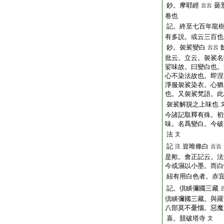
鈔。摩耶經
曇
云云
卷也
記。終至七百年龍
有多説。或云三百也
鈔。袈裟變白
云云
批云。立云。袈裟名
娑味故。曰變白也。
心不染法故也。即涅
淨服袈裟染衣。心猶
也。又袈裟梵語。此
袈裟解脱之上味也
今諸記取釋有殊。初
味。名爲變白。今破
法
文
記
豈唯條白
注
云云
是歟。會正記云。法
今或濕以小墨。而白
紐有用白色者。赤
記。倶睒彌國三藏
倶睒彌國三藏。與羅
八部莫不憂惱。惡魔
喜。競破塔寺
文