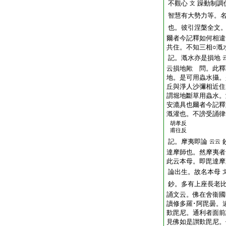
不觀心
躁動制調
文
智慧有大勢力等。
也。彼引涅槃全文
爾者今記釋如何相違
共住。不知三相○漑
記。漑水亦是損地
云損地歟 問。此釋
地。是可用蟲水攝。
丘與淨人沙彌相近住
謂堀地斷草用蟲水。
安漉具也爾者今記釋
漑灌也。不謗受誦律
胡孝反
甫往反
記。摩夷即論
云云
達摩師也。然摩夷者
此云本母。即毘達摩
論出生。故名本母
鈔。多有上座長老
誦文云。佛在舍衞國
讀修多羅･阿毘曇。
歎毘尼。通利者面前
見佛如是讃歎毘尼。