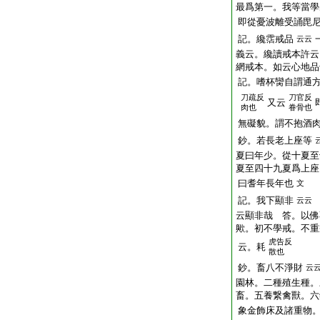
最爲第一。我等當學
即從憂波離受誦毘
記。纔霑戒品
云云
義云。纔讀戒本許云
網戒本。如云心地品
記。嗜杯臠自謂通
刀疏反
刀官反
又云
肉也
眷骨也
無礙貌。謂不抱酒
鈔。若長老上座等
夏曰年少。從十夏至
夏至四十九夏爲上座
曰耆年長年也
文
記。我下顯非
云云
云顯非哉 答。以佛
歟。初不學戒。不重
虎告反
云。耗
散也
鈔。畜八不淨財
云
園林。二種殖生種。
畜。五養繋禽獸。六
象金飾床及諸重物