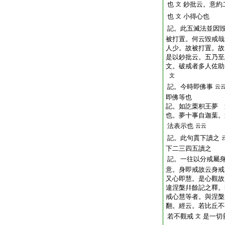
也
鈔批云。意約
文
也
小得心也
文
記。此五滅法並因
被打置。何云毀戒哉
人少。故被打置。故
是以鈔批云。五乃至
文。破戒者多人佐助
文
記。今時即佛事
云
即佛等也
記。如訖栗枳王夢 
也。夢十事自迦葉。
法表示也
云云
記。此句貫下讀之
下二三四五讀之
記。一往以分戒屬
意。身即戒故云身戒
又心即慧。是心觀故
違涅槃幷餘記之釋。
戒心慧等者。與涅槃
翻。經云。若比丘不
若不觀戒
是一切
文