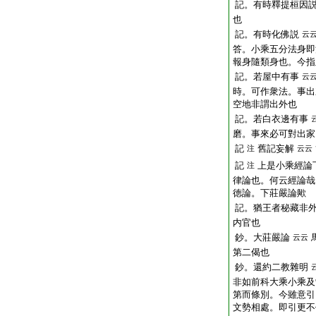
記。有時釋提桓因
也
記。有時化佛説
云
答。小乘五分法身即
報身隨類身也。今指
記。若屋中有事
云
時。可作衆法。事出
空地非謂出外也
記。若白衣邊有事
磨。事來必可對出家
記
舊記妄解
注
云云
記
上是小乘經論
注
律論也。何云經論哉
徳論。下莊嚴論歟
記。猶王者秘藏非
内官也
鈔。大莊嚴論
云云
第二偈也
鈔。還約二教雜明
非如前科大乘小乘及
第而條別。今雖意引
文勢相處。即引更不