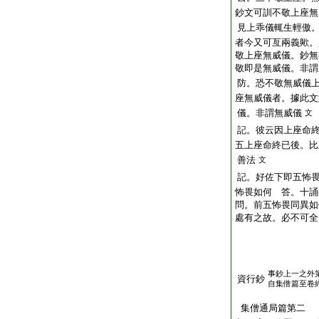
鈔文可訓不敬上座無
見上乖儀輒生輕傲
者今又可亙兩義歟。
敬上座無威儀。鈔無
敬即是無威儀。非謂
防。恐不敬無威儀
座無威儀者。據此文
儀。非謂無威儀
文
記。彼云因上座命
五上座命終已後。比
善法
文
記。好佐下即五怖
怖畏如何 答。十誦
問。前五怖畏同異如
處有之故。必不可全
事鈔上一之外
資行鈔
自集僧篇至卷
集僧通局篇第二