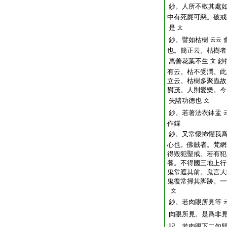
鈔。人所不敬其處
中有死屍可惡。破戒
是
文
鈔。譬如枯樹
云云
也。簡正云。枯樹者
萬善花葉不生
鈔
文
有云。枯不受潤。此
立云。枯樹多聚蟲故
欝茂。人則愛樂。今
失諸功徳也
文
鈔。若著法衣鉢盂
作鍱
鈔。又常懷怖懼我
心也。佛賊者。梵網
得毀犯聖戒。若有犯
養。不得國三地上行
鬼常遮其前。鬼言大
鬼復常掃其脚跡。一
文
鈔。若肉眼所見等
肉眼所見。是爲非
記。若肉眼下二句