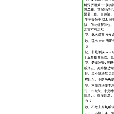
解深密經第一･勝義
無二義。甚深非愚也
樂著二依。言戲論。
牛羊等類中
雖
巳上
似。但此經新譯也。
之古本有之歟
記。此名得實
云云
鈔。疏出
簡正
云云
文
記。非是筆誤
云云
十五卷指卷筆誤。見
記。若逼神昏○競現
戒序云。死時懷恐懼
鈔。又不隨法教
云
有比丘。不隨法教
記。不隨忍法隨不
云。力有六。小兒啼
憍爲力。羅漢進爲力
力
文
鈔。不敬上座無威
云。三不敬上座。