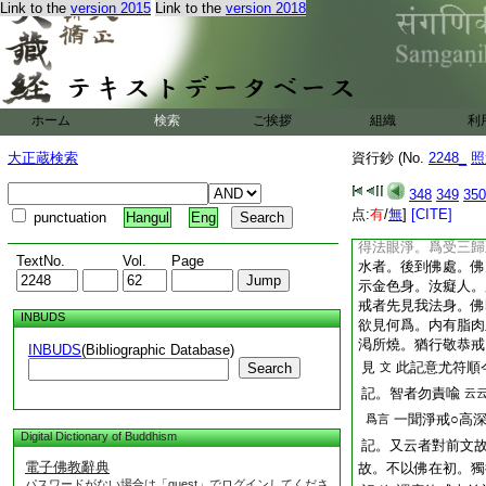
即見法身
鈔批云
文
Link to the
version 2015
Link to the
version 2018
身。況具戒耶
文
鈔。如飮水殺蟲之
正記意一同也。即會
戒即損佛。智者以
ホーム
検索
ご挨拶
組織
利
離法無佛。離水無蟲
是護蟲。飮水即是殺
大正蔵検索
資行鈔 (No.
2248_
照
飮水殺蟲之喩也
文
彼記云。又准十誦云
348
349
350
一不飮蟲水。其不飮
点:
有
/
無
]
[CITE]
punctuation
Hangul
Eng
得天身具足。先到佛
得法眼淨。爲受三歸
TextNo.
Vol.
Page
水者。後到佛處。佛
示金色身。汝癡人。
戒者先見我法身。佛
INBUDS
欲見何爲。内有脂肉
渇所燒。猶行敬恭戒
INBUDS
(Bibliographic Database)
見
此記意尤符順
Search
文
記。智者勿責喩
云
一聞淨戒○高
爲言
Digital Dictionary of Buddhism
記。又云者對前文
電子佛教辭典
故。不以佛在初。獨
パスワードがない場合は「guest」でログインしてくださ